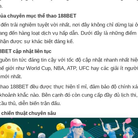
o.
 của chuyên mục thể thao 188BET
ến trải nghiệm tuyệt vời nhất, nơi đây không chỉ dừng lại 
ang đến hàng loạt dịch vụ hấp dẫn. Dưới đây là những điểm 
hận được sự khác biệt đáng kể.
8BET cập nhật liên tục
guồn tin tức đáng tin cậy với tốc độ cập nhật nhanh nhất hi
hế giới như World Cup, NBA, ATP, UFC hay các giải ít người
 mới nhất.
ể thao 188BET đều được thực hiện tỉ mỉ, đảm bảo độ chính xá
khoảnh khắc nào. Bên cạnh đó còn cung cấp đầy đủ lịch thi,
u thủ, diễn biến trận đấu.
 chiến thuật chuyên sâu