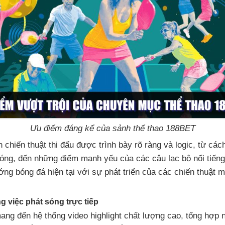
Ưu điểm đáng kể của sảnh thể thao 188BET
chiến thuật thi đấu được trình bày rõ ràng và logic, từ cách 
bóng, đến những điểm mạnh yếu của các câu lạc bộ nổi tiến
ng bóng đá hiện tại với sự phát triển của các chiến thuật 
g việc phát sóng trực tiếp
ng đến hệ thống video highlight chất lượng cao, tổng hợp 