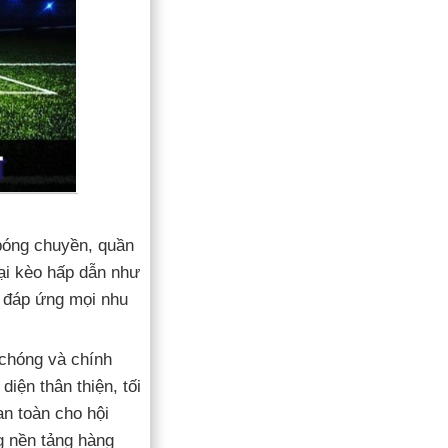
bóng chuyền, quần
oại kèo hấp dẫn như
m đáp ứng mọi nhu
 chóng và chính
iện thân thiện, tối
an toàn cho hội
g nền tảng hàng