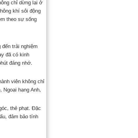
ông chỉ dừng lại ở
không khí sôi động
kèm theo sự sống
 đến trải nghiệm
ay đã có kinh
phút đáng nhớ.
hành viên không chỉ
p, Ngoại hạng Anh,
góc, thẻ phạt. Đặc
đấu, đảm bảo tính