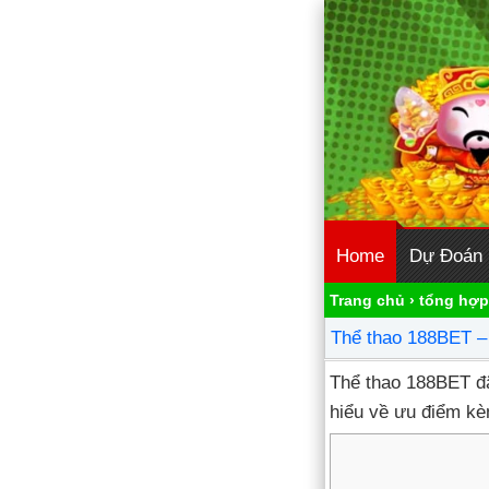
Home
Dự Đoán
Trang chủ
›
tổng hợp
Thể thao 188BET –
Thể thao 188BET đã
hiểu về ưu điểm kè