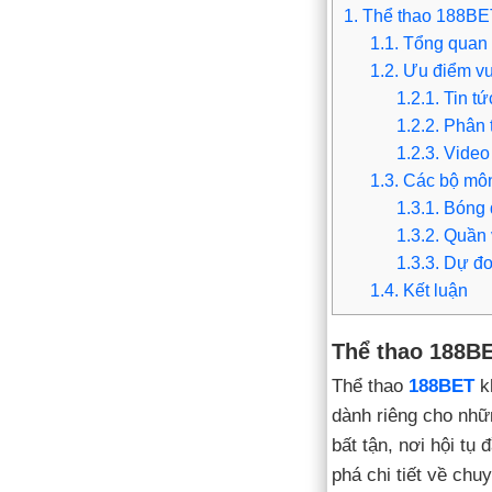
1.
Thể thao 188BE
1.1.
Tổng quan 
1.2.
Ưu điểm vư
1.2.1.
Tin tứ
1.2.2.
Phân t
1.2.3.
Video 
1.3.
Các bộ môn
1.3.1.
Bóng 
1.3.2.
Quần 
1.3.3.
Dự đo
1.4.
Kết luận
Thể thao 188B
Thể thao
188BET
kh
dành riêng cho nhữ
bất tận, nơi hội tụ
phá chi tiết về chu