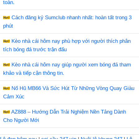
toàn.
Cách đăng ký Sumclub nhanh nhất: hoàn tất trong 3
phút
Kèo nhà cái hôm nay phù hợp với người thích phân
tích bóng đá trước trận đấu
Kèo nhà cái hôm nay giúp người xem bóng đá tham
khảo và tiếp cận thông tin.
Nổ Hũ MB66 Và Sức Hút Từ Những Vòng Quay Giàu
Cảm Xúc
AZ888 – Hướng Dẫn Trải Nghiệm Nền Tảng Dành
Cho Người Mới