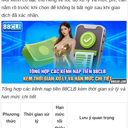
nắm rõ trước khi chọn để không bị bất ngờ sau khi giao
dịch đã xác nhận.
Tổng hợp các kênh nạp tiền 88CLB kèm thời gian xử lý và
hạn mức chi tiết
Hạn
Phương
Thời gian xử
mức
Lưu ý quan trọng
thức
lý
tối
thiểu