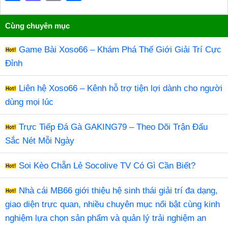
a
a
m
h
c
st
ail
ar
Cùng chuyên mục
e
o
e
Game Bài Xoso66 – Khám Phá Thế Giới Giải Trí Cực
b
d
Đỉnh
o
o
o
n
Liên hệ Xoso66 – Kênh hỗ trợ tiện lợi dành cho người
dùng mọi lúc
k
Trực Tiếp Đá Gà GAKING79 – Theo Dõi Trận Đấu
Sắc Nét Mỗi Ngày
Soi Kèo Chẵn Lẻ Socolive TV Có Gì Cần Biết?
Nhà cái MB66 giới thiệu hệ sinh thái giải trí đa dạng,
giao diện trực quan, nhiều chuyên mục nổi bật cùng kinh
nghiệm lựa chọn sản phẩm và quản lý trải nghiệm an