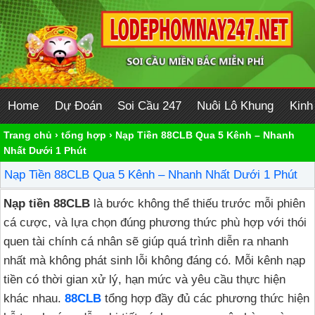
Home
Dự Đoán
Soi Cầu 247
Nuôi Lô Khung
Kinh
Trang chủ
›
tổng hợp
›
Nạp Tiền 88CLB Qua 5 Kênh – Nhanh
Nhất Dưới 1 Phút
Nạp Tiền 88CLB Qua 5 Kênh – Nhanh Nhất Dưới 1 Phút
Nạp tiền 88CLB
là bước không thể thiếu trước mỗi phiên
cá cược, và lựa chọn đúng phương thức phù hợp với thói
quen tài chính cá nhân sẽ giúp quá trình diễn ra nhanh
nhất mà không phát sinh lỗi không đáng có. Mỗi kênh nạp
tiền có thời gian xử lý, hạn mức và yêu cầu thực hiện
khác nhau.
88CLB
tổng hợp đầy đủ các phương thức hiện