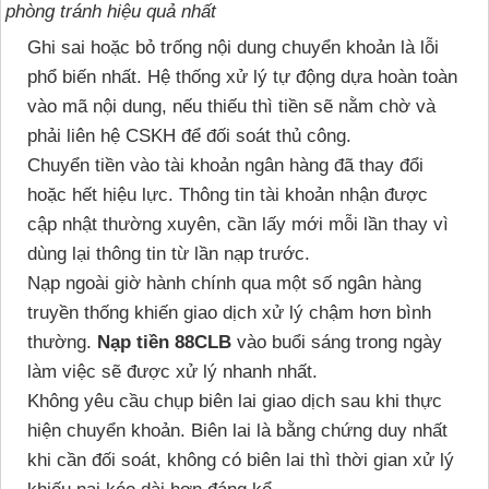
phòng tránh hiệu quả nhất
Ghi sai hoặc bỏ trống nội dung chuyển khoản là lỗi
phổ biến nhất. Hệ thống xử lý tự động dựa hoàn toàn
vào mã nội dung, nếu thiếu thì tiền sẽ nằm chờ và
phải liên hệ CSKH để đối soát thủ công.
Chuyển tiền vào tài khoản ngân hàng đã thay đổi
hoặc hết hiệu lực. Thông tin tài khoản nhận được
cập nhật thường xuyên, cần lấy mới mỗi lần thay vì
dùng lại thông tin từ lần nạp trước.
Nạp ngoài giờ hành chính qua một số ngân hàng
truyền thống khiến giao dịch xử lý chậm hơn bình
thường.
Nạp tiền 88CLB
vào buổi sáng trong ngày
làm việc sẽ được xử lý nhanh nhất.
Không yêu cầu chụp biên lai giao dịch sau khi thực
hiện chuyển khoản. Biên lai là bằng chứng duy nhất
khi cần đối soát, không có biên lai thì thời gian xử lý