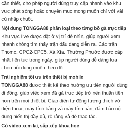
cần thiết, cho phép người dùng truy cập nhanh vào khu
vực phát sóng hoặc chuyên mục mong muốn chỉ với vài
cú nhấp chuột.
Nội dung TONGGA88
phân loại theo từng bồ gà trực tiếp
Khu vực live được đặt ở vị trí dễ nhìn, giúp người xem
nhanh chóng tìm thấy trận đấu đang diễn ra. Các trận
Thomo, CPC2-CPC5, Xà Xía, Thường Phước được cập
nhật liên tục trong ngày, giúp người dùng dễ dàng lựa
chọn nội dung muốn theo dõi.
Trải nghiệm tối ưu trên thiết bị mobile
TONGGA88
được thiết kế theo hướng ưu tiên người dùng
di động, giúp việc xem đá gà trực tiếp trở nên thuận tiện
hơn trên mọi thiết bị. Giao diện tự động tương thích với
điện thoại, máy tính bảng và máy tính bàn, đảm bảo nội
dung hiển thị đầy đủ, rõ ràng và dễ thao tác.
Có video xem lại, sắp xếp khoa học