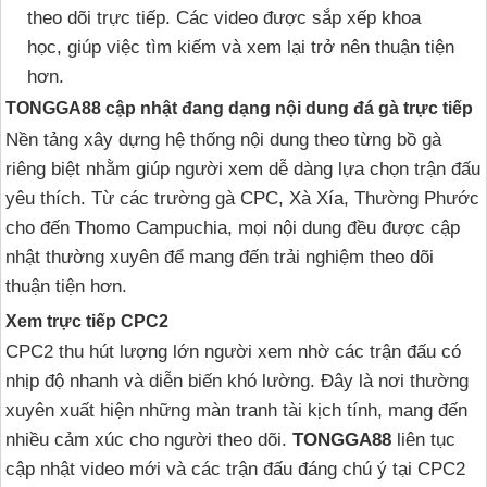
theo dõi trực tiếp. Các video được sắp xếp khoa
học, giúp việc tìm kiếm và xem lại trở nên thuận tiện
hơn.
TONGGA88 cập nhật đang dạng nội dung đá gà trực tiếp
Nền tảng xây dựng hệ thống nội dung theo từng bồ gà
riêng biệt nhằm giúp người xem dễ dàng lựa chọn trận đấu
yêu thích. Từ các trường gà CPC, Xà Xía, Thường Phước
cho đến Thomo Campuchia, mọi nội dung đều được cập
nhật thường xuyên để mang đến trải nghiệm theo dõi
thuận tiện hơn.
Xem trực tiếp CPC2
CPC2 thu hút lượng lớn người xem nhờ các trận đấu có
nhịp độ nhanh và diễn biến khó lường. Đây là nơi thường
xuyên xuất hiện những màn tranh tài kịch tính, mang đến
nhiều cảm xúc cho người theo dõi.
TONGGA88
liên tục
cập nhật video mới và các trận đấu đáng chú ý tại CPC2