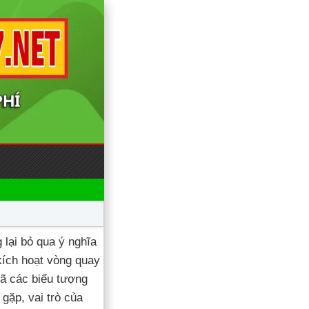
 lại bỏ qua ý nghĩa
kích hoạt vòng quay
mã các biểu tượng
gặp, vai trò của