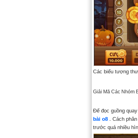
Các biểu tượng th
Giải Mã Các Nhóm 
Để đọc guồng quay 
bài o8
. Cách phân 
trước quá nhiều hìn