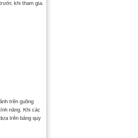
trước khi tham gia.
 ảnh trên guồng
tính năng. Khi các
 dựa trên bảng quy