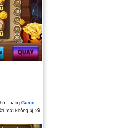
 chức năng
Game
ời mới không bị rối