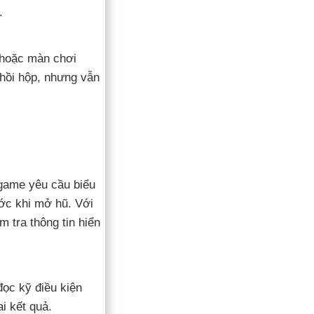
.
 hoặc màn chơi
 hồi hộp, nhưng vẫn
 game yêu cầu biểu
ước khi mở hũ. Với
m tra thông tin hiển
ọc kỹ điều kiện
ai kết quả.