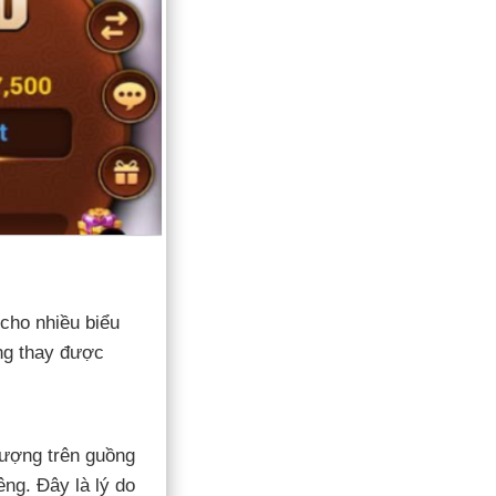
 cho nhiều biểu
ũng thay được
lượng trên guồng
ng. Đây là lý do