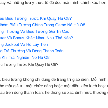
uay và những lưu ý thực tế để đọc màn hình chính xác hơn 
ểu Biểu Tượng Trước Khi Quay Hũ O8?
Nhóm Biểu Tượng Chính Trong Game Nổ Hũ O8
g Thường Và Biểu Tượng Giá Trị Cao
tter Và Bonus Khác Nhau Như Thế Nào?
g Jackpot Và Hũ Lũy Tiến
g Trả Thưởng Và Dòng Thanh Toán
 Khi Trải Nghiệm Nổ Hũ O8
ểu Tượng Trước Khi Quay Hũ O8?
, biểu tượng không chỉ dùng để trang trí giao diện. Mỗi hình
ho một giá trị, một chức năng hoặc một điều kiện kích hoạt 
hau trên dòng thanh toán, hệ thống sẽ xác định mức thưởng