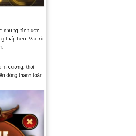
ặc những hình đơn
g thấp hơn. Vai trò
h.
kim cương, thỏi
rên dòng thanh toán