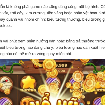
ẫn là không phải game nào cũng dùng cùng một bộ hình. Có 
nh vật, trái cây, kim cương, tiền vàng hoặc nhân vật hoạt hìn
ay quanh vài nhóm chính: biểu tượng thường, biểu tượng giá
ackpot.
 vài phút xem phần hướng dẫn hoặc bảng trả thưởng trước 
biết biểu tượng nào đáng chú ý, biểu tượng nào cần xuất hi
năng nào có thể mở ra vòng quay miễn phí.