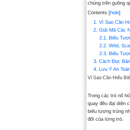
chúng trên guồng q
Contents
[
hide
]
1.
Vì Sao Cần Hi
2.
Giải Mã Các 
2.1.
Biểu Tượn
2.2.
Wild, Sca
2.3.
Biểu Tượn
3.
Cách Đọc Bản
4.
Lưu Ý An Toàn
Vì Sao Cần Hiểu Bi
Trong các trò nổ hũ
quay đều đại diện c
biểu tượng trùng n
đổi của từng trò.