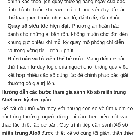
chính xác theo lịch quay thưởng hàng ngày của các
tỉnh thành thuộc khu vực miền Trung với đầy đủ các
thể loại quen thuộc như bao lô, đánh đề, đầu đuôi.
Quay số siêu tốc hiện đại:
Phương án hoàn hảo
dành cho những ai bận rộn, không muốn chờ đợi đến
khung giờ chiều khi mỗi kỳ quay mô phỏng chỉ diễn
ra trong vòng từ 1 đến 5 phút.
Điện toán và lô xiên thế hệ mới:
Mang đến cơ hội
thử thách tư duy logic của người chơi thông qua việc
kết hợp nhiều cặp số cùng lúc để chinh phục các giải
thưởng có giá trị lớn.
Hướng dẫn các bước tham gia sảnh Xổ số miền trung
Alo8 cực kỳ đơn giản
Để bắt đầu thử vận may với những con số và tìm kiếm cơ
hội trúng thưởng, người dùng chỉ cần thực hiện một vài
thao tác thiết lập cơ bản. Quy trình tiếp cận sảnh
Xổ số
miền trung Alo8
được thiết kế vô cùng tối giản, thân thiện