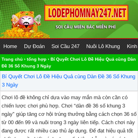
Home
Dự Đoán
Soi Cầu 247
Nuôi Lô Khung
Kinh
Trang chủ
›
tổng hợp
›
Bí Quyết Chơi Lô Đề Hiệu Quả cùng Dàn
Đề 36 Số Khung 3 Ngày
Bí Quyết Chơi Lô Đề Hiệu Quả cùng Dàn Đề 36 Số Khung
3 Ngày
Chơi lô đề không chỉ dựa vào may mắn mà còn cần có
chiến lược chơi phù hợp. Chơi “dàn đề 36 số khung 3
ngày” giúp tăng cơ hội trúng thưởng bằng cách chọn 36 số
từ 00 đến 99 và nuôi trong 3 ngày liên tiếp. Cách chơi này
đang được rất nhiều cao thủ áp dụng. Để đạt hiệu quả tốt