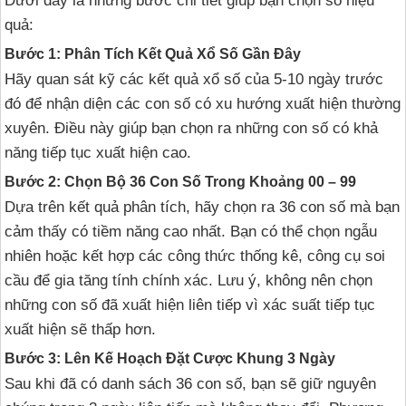
Dưới đây là những bước chi tiết giúp bạn chọn số hiệu
quả:
Bước 1: Phân Tích Kết Quả Xổ Số Gần Đây
Hãy quan sát kỹ các kết quả xổ số của 5-10 ngày trước
đó để nhận diện các con số có xu hướng xuất hiện thường
xuyên. Điều này giúp bạn chọn ra những con số có khả
năng tiếp tục xuất hiện cao.
Bước 2: Chọn Bộ 36 Con Số Trong Khoảng 00 – 99
Dựa trên kết quả phân tích, hãy chọn ra 36 con số mà bạn
cảm thấy có tiềm năng cao nhất. Bạn có thể chọn ngẫu
nhiên hoặc kết hợp các công thức thống kê, công cụ soi
cầu để gia tăng tính chính xác. Lưu ý, không nên chọn
những con số đã xuất hiện liên tiếp vì xác suất tiếp tục
xuất hiện sẽ thấp hơn.
Bước 3: Lên Kế Hoạch Đặt Cược Khung 3 Ngày
Sau khi đã có danh sách 36 con số, bạn sẽ giữ nguyên