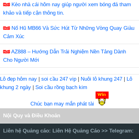
Kèo nhà cái hôm nay giúp người xem bóng đá tham
khảo và tiếp cận thông tin.
Nổ Hũ MB66 Và Sức Hút Từ Những Vòng Quay Giàu
Cảm Xúc
AZ888 – Hướng Dẫn Trải Nghiệm Nền Tảng Dành
Cho Người Mới
Lô đẹp hôm nay
|
soi cầu 247 vip
|
Nuôi lô khung 247
|
Lô
khung 2 ngày
|
Soi cầu rồng bạch kim
Chúc bạn may mắn phát tài
Nội Quy và Điều Khoản
Liên hệ Quảng cáo:
Liên Hệ Quảng Cáo >> Telegram: