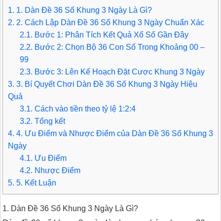
1.
1. Dàn Đề 36 Số Khung 3 Ngày Là Gì?
2.
2. Cách Lập Dàn Đề 36 Số Khung 3 Ngày Chuẩn Xác
2.1.
Bước 1: Phân Tích Kết Quả Xổ Số Gần Đây
2.2.
Bước 2: Chọn Bộ 36 Con Số Trong Khoảng 00 –
99
2.3.
Bước 3: Lên Kế Hoạch Đặt Cược Khung 3 Ngày
3.
3. Bí Quyết Chơi Dàn Đề 36 Số Khung 3 Ngày Hiệu
Quả
3.1.
Cách vào tiền theo tỷ lệ 1:2:4
3.2.
Tổng kết
4.
4. Ưu Điểm và Nhược Điểm của Dàn Đề 36 Số Khung 3
Ngày
4.1.
Ưu Điểm
4.2.
Nhược Điểm
5.
5. Kết Luận
1. Dàn Đề 36 Số Khung 3 Ngày Là Gì?