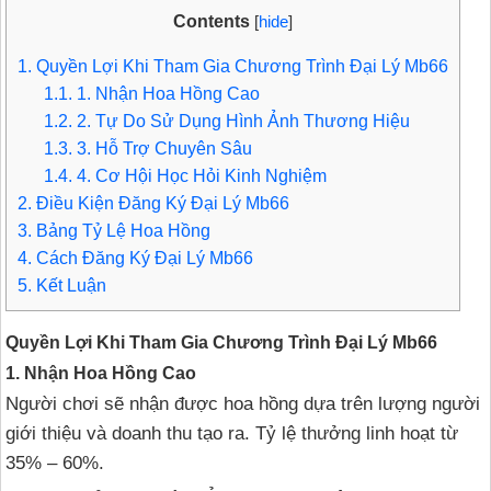
Contents
[
hide
]
1.
Quyền Lợi Khi Tham Gia Chương Trình Đại Lý Mb66
1.1.
1. Nhận Hoa Hồng Cao
1.2.
2. Tự Do Sử Dụng Hình Ảnh Thương Hiệu
1.3.
3. Hỗ Trợ Chuyên Sâu
1.4.
4. Cơ Hội Học Hỏi Kinh Nghiệm
2.
Điều Kiện Đăng Ký Đại Lý Mb66
3.
Bảng Tỷ Lệ Hoa Hồng
4.
Cách Đăng Ký Đại Lý Mb66
5.
Kết Luận
Quyền Lợi Khi Tham Gia Chương Trình Đại Lý Mb66
1. Nhận Hoa Hồng Cao
Người chơi sẽ nhận được hoa hồng dựa trên lượng người
giới thiệu và doanh thu tạo ra. Tỷ lệ thưởng linh hoạt từ
35% – 60%.