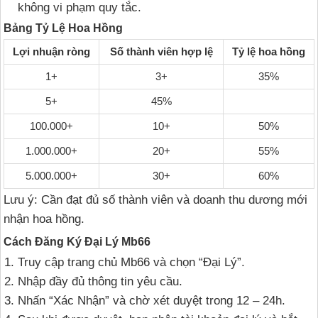
không vi phạm quy tắc.
Bảng Tỷ Lệ Hoa Hồng
Lợi nhuận ròng
Số thành viên hợp lệ
Tỷ lệ hoa hồng
1+
3+
35%
5+
45%
100.000+
10+
50%
1.000.000+
20+
55%
5.000.000+
30+
60%
Lưu ý: Cần đạt đủ số thành viên và doanh thu dương mới
nhận hoa hồng.
Cách Đăng Ký Đại Lý Mb66
Truy cập trang chủ Mb66 và chọn “Đại Lý”.
Nhập đầy đủ thông tin yêu cầu.
Nhấn “Xác Nhận” và chờ xét duyệt trong 12 – 24h.