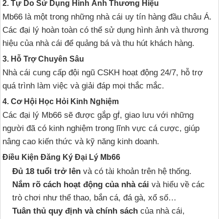
2. Tự Do Sử Dụng Hình Ảnh Thương Hiệu
Mb66 là một trong những nhà cái uy tín hàng đầu châu Á.
Các đại lý hoàn toàn có thể sử dụng hình ảnh và thương
hiệu của nhà cái để quảng bá và thu hút khách hàng.
3. Hỗ Trợ Chuyên Sâu
Nhà cái cung cấp đội ngũ CSKH hoạt động 24/7, hỗ trợ
quá trình làm việc và giải đáp mọi thắc mắc.
4. Cơ Hội Học Hỏi Kinh Nghiệm
Các đại lý Mb66 sẽ được gắp gḟ, giao lưu với những
người đã có kinh nghiệm trong lĩnh vực cá cược, giúp
nâng cao kiến thức và kỹ năng kinh doanh.
Điều Kiện Đăng Ký Đại Lý Mb66
Đủ 18 tuổi trở lên
và có tài khoản trên hệ thống.
Nắm rõ cách hoạt động của nhà cái
và hiểu về các
trò chơi như thể thao, bắn cá, đá gà, xổ số…
Tuân thủ quy định và chính sách
của nhà cái,