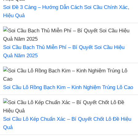
Soi Đề 3 Càng – Hướng Dẫn Cách Soi Cầu Chính Xác,
Hiệu Quả
Soi Cầu Bạch Thủ Miễn Phí – Bí Quyết Soi Cầu Hiệu
Quả Năm 2025
Soi Cầu Lô Rồng Bạch Kim – Kinh Nghiệm Trúng Lô Cao
Soi Cầu Lô Kép Chuẩn Xác – Bí Quyết Chốt Lô Đề Hiệu
Quả