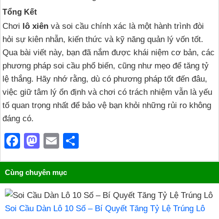
Tổng Kết
Chơi
lô xiên
và soi cầu chính xác là một hành trình đòi
hỏi sự kiên nhẫn, kiến thức và kỹ năng quản lý vốn tốt.
Qua bài viết này, bạn đã nắm được khái niệm cơ bản, các
phương pháp soi cầu phổ biến, cũng như mẹo để tăng tỷ
lệ thắng. Hãy nhớ rằng, dù có phương pháp tốt đến đâu,
việc giữ tâm lý ổn định và chơi có trách nhiệm vẫn là yếu
tố quan trọng nhất để bảo vệ bạn khỏi những rủi ro không
đáng có.
F
M
E
S
a
a
m
h
c
st
ail
ar
Cùng chuyên mục
e
o
e
b
d
Soi Cầu Dàn Lô 10 Số – Bí Quyết Tăng Tỷ Lệ Trúng Lô
o
o