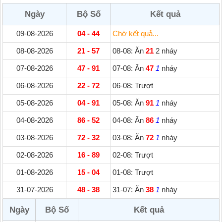
Ngày
Bộ Số
Kết quả
09-08-2026
04 - 44
Chờ kết quả...
08-08-2026
21 - 57
08-08: Ăn
21
2
nháy
07-08-2026
47 - 91
07-08: Ăn
47
1
nháy
06-08-2026
22 - 72
06-08: Trượt
05-08-2026
04 - 91
05-08: Ăn
91
1
nháy
04-08-2026
86 - 52
04-08: Ăn
86
1
nháy
03-08-2026
72 - 32
03-08: Ăn
72
1
nháy
02-08-2026
16 - 89
02-08: Trượt
01-08-2026
15 - 04
01-08: Trượt
31-07-2026
48 - 38
31-07: Ăn
38
1
nháy
Ngày
Bộ Số
Kết quả