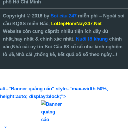
phố Hồ Chí Minh
Copyright © 2016 by
Soi cầu 247
miễn phí – Ngoài soi
cầu KQXS miền Bắc,
LoDepHomNay247.Net
–
Website
còn cung cấprất nhiều tiện ích đầy đủ
nhất,hay nhất & chính xác nhất.
Nuôi lô khung
chính
xác,Nhà cái uy tín Soi Cầu 88 xổ số như kinh nghiệm
lô đề,Nhà cái ,thống kê, kết quả xổ số theo ngày...!
alt="Banner quảng cáo" style="max-width:50%;
height:auto; display:block;">
x