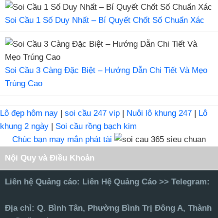
Soi Cầu 1 Số Duy Nhất – Bí Quyết Chốt Số Chuẩn Xác
Soi Cầu 3 Càng Đặc Biệt – Hướng Dẫn Chi Tiết Và Mẹo
Trúng Cao
Lô đẹp hôm nay
|
soi cầu 247 vip
|
Nuôi lô khung 247
|
Lô
khung 2 ngày
|
Soi cầu rồng bạch kim
Chúc bạn may mắn phát tài
Nội Quy và Điều Khoản
Liên hệ Quảng cáo:
Liên Hệ Quảng Cáo >> Telegram:
Địa chỉ:
Q. Bình Tân, Phường Bình Trị Đông A, Thành