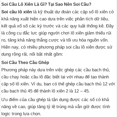
Soi Cầu Lô Xiên Là Gì? Tại Sao Nên Soi Cầu?
Soi cầu lô xiên
là kỹ thuật dự đoán các cặp số lô xiên có
khả năng xuất hiện cao dựa trên việc phân tích dữ liệu,
kết quả xổ số các kỳ trước và các quy luật thống kê. Đây
là công cụ đắc lực giúp người chơi lô xiên giảm thiểu rủi
ro, tăng khả năng thắng cược và tối ưu hóa nguồn vốn.
Hiện nay, có nhiều phương pháp soi cầu lô xiên được sử
dụng rộng rãi, nổi bật nhất gồm:
Soi Cầu Theo Cầu Ghép
Phương pháp này dựa trên việc ghép các cầu bạch thủ,
cầu chạy hoặc cầu lô đặc biệt lại với nhau để tạo thành
cặp số lô xiên. Ví dụ, bạn có thể ghép cầu bạch thủ 12 với
cầu bạch thủ 45 để thành lô xiên 2 là 12 – 45.
Ưu điểm của cầu ghép là tận dụng được các số có khả
năng về cao, giúp tăng tỷ lệ trúng mà vẫn giữ được tính
logic trong lựa chọn.