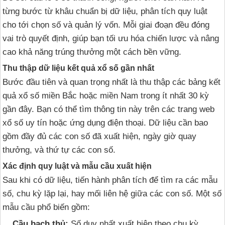
từng bước từ khâu chuẩn bị dữ liệu, phân tích quy luật
cho tới chọn số và quản lý vốn. Mỗi giai đoạn đều đóng
vai trò quyết định, giúp bạn tối ưu hóa chiến lược và nâng
cao khả năng trúng thưởng một cách bền vững.
Thu thập dữ liệu kết quả xổ số gần nhất
Bước đầu tiên và quan trọng nhất là thu thập các bảng kết
quả xổ số miền Bắc hoặc miền Nam trong ít nhất 30 kỳ
gần đây. Bạn có thể tìm thông tin này trên các trang web
xổ số uy tín hoặc ứng dụng điện thoại. Dữ liệu cần bao
gồm đầy đủ các con số đã xuất hiện, ngày giờ quay
thưởng, và thứ tự các con số.
Xác định quy luật và mẫu cầu xuất hiện
Sau khi có dữ liệu, tiến hành phân tích để tìm ra các mẫu
số, chu kỳ lặp lại, hay mối liên hệ giữa các con số. Một số
mẫu cầu phổ biến gồm:
Cầu bạch thủ:
Số duy nhất xuất hiện theo chu kỳ.