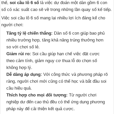
thể,
soi cầu lô 6 số
là việc dự đoán một dàn gồm 6 con
số có xác suất cao sẽ về trong những lần quay số kế tiếp.
Việc soi cầu lô 6 số mang lại nhiều lợi ích đáng kể cho
người chơi:
Tăng tỷ lệ chiến thắng:
Dàn số 6 con giúp bao phủ
nhiều trường hợp, tăng khả năng trúng thưởng hơn
so với chơi số lẻ.
Giảm rủi ro:
Soi cầu giúp hạn chế việc đặt cược
theo cảm tính, giảm nguy cơ thua lỗ do chọn số
không hợp lý.
Dễ dàng áp dụng:
Với công thức và phương pháp rõ
ràng, người chơi mới cũng có thể học và bắt đầu soi
cầu hiệu quả.
Thích hợp cho mọi đối tượng:
Từ người chơi
nghiệp dư đến cao thủ đều có thể ứng dụng phương
pháp này để cải thiện kết quả cược.