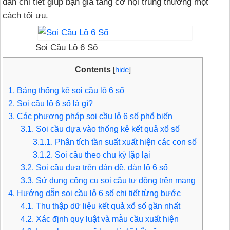
dẫn chi tiết
giúp bạn gia tăng cơ hội trúng thưởng một
cách tối ưu.
Soi Cầu Lô 6 Số
Contents
[
hide
]
1.
Bảng thống kê soi cầu lô 6 số
2.
Soi cầu lô 6 số là gì?
3.
Các phương pháp soi cầu lô 6 số phổ biến
3.1.
Soi cầu dựa vào thống kê kết quả xổ số
3.1.1.
Phân tích tần suất xuất hiện các con số
3.1.2.
Soi cầu theo chu kỳ lặp lại
3.2.
Soi cầu dựa trên dàn đề, dàn lô 6 số
3.3.
Sử dụng công cụ soi cầu tự động trên mạng
4.
Hướng dẫn soi cầu lô 6 số chi tiết từng bước
4.1.
Thu thập dữ liệu kết quả xổ số gần nhất
4.2.
Xác định quy luật và mẫu cầu xuất hiện