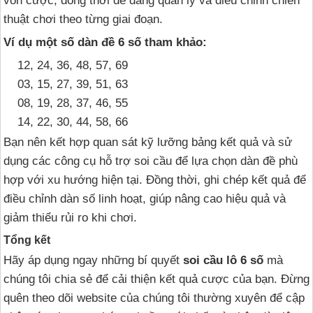
vốn cược, đồng thời dễ dàng quản lý và điều chỉnh chiến
thuật chơi theo từng giai đoạn.
Ví dụ một số dàn đề 6 số tham khảo:
12, 24, 36, 48, 57, 69
03, 15, 27, 39, 51, 63
08, 19, 28, 37, 46, 55
14, 22, 30, 44, 58, 66
Bạn nên kết hợp quan sát kỹ lưỡng bảng kết quả và sử
dụng các công cụ hỗ trợ soi cầu để lựa chọn dàn đề phù
hợp với xu hướng hiện tại. Đồng thời, ghi chép kết quả để
điều chỉnh dàn số linh hoạt, giúp nâng cao hiệu quả và
giảm thiểu rủi ro khi chơi.
Tổng kết
Hãy áp dụng ngay những bí quyết
soi cầu lô 6 số
mà
chúng tôi chia sẻ để cải thiện kết quả cược của bạn. Đừng
quên theo dõi website của chúng tôi thường xuyên để cập