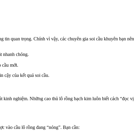
hông tin quan trọng. Chính vì vậy, các chuyên gia soi cầu khuyên bạn nê
ật nhanh chóng.
o cầu mới.
in cậy của kết quả soi cầu.
rút kinh nghiệm. Những cao thủ lô rồng bạch kim luôn biết cách “đọc vị
ợc vào cầu lô rồng đang “nóng”. Bạn cần: