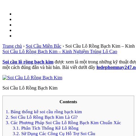
Trang chủ
›
Soi Cầu Miền Bắc
›
Soi Cầu Lô Rồng Bạch Kim – Kinh
Soi Cầu Lô Rồng Bạch Kim – Kinh Nghiệm Trúng Lô Cao
Soi cầu lô rồng bạch kim
được xem là một trong những kỹ thuật được
một cách đúng đắn và bài bản. Bài viết dưới đây
lodephomnay247.n
Soi Cầu Lô Rồng Bạch Kim
Contents
1.
Bảng thống kê soi cầu rồng bạch kim
2.
Soi Cầu Lô Rồng Bạch Kim Là Gì?
3.
Các Phương Pháp Soi Cầu Lô Rồng Bạch Kim Chuẩn Xác
3.1.
Phân Tích Thống Kê Lô Rồng
3.2.
Sử Dụng Các Công Cụ Hỗ Trợ Soi Cầu