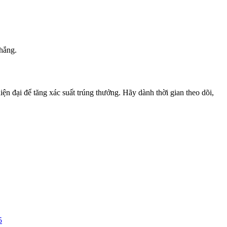
thắng.
iện đại để tăng xác suất trúng thưởng. Hãy dành thời gian theo dõi,
5