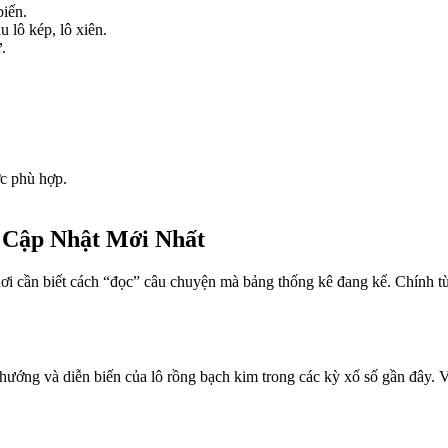
biến.
 lô kép, lô xiên.
.
ợc phù hợp.
Cập Nhật Mới Nhất
ơi cần biết cách “đọc” câu chuyện mà bảng thống kê đang kể. Chính từ 
ướng và diễn biến của lô rồng bạch kim trong các kỳ xổ số gần đây. Việ