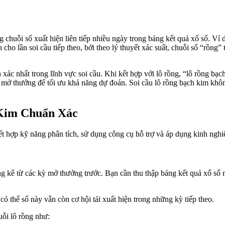
g chuỗi số xuất hiện liên tiếp nhiều ngày trong bảng kết quả xổ số. Ví 
ho lần soi cầu tiếp theo, bởi theo lý thuyết xác suất, chuỗi số “rồng”
xác nhất trong lĩnh vực soi cầu. Khi kết hợp với lô rồng, “lô rồng bạ
 mở thưởng để tối ưu khả năng dự đoán. Soi cầu lô rồng bạch kim khôn
 Kim Chuẩn Xác
ết hợp kỹ năng phân tích, sử dụng công cụ hỗ trợ và áp dụng kinh ngh
ng kê từ các kỳ mở thưởng trước. Bạn cần thu thập bảng kết quả xổ số n
 có thể số này vẫn còn cơ hội tái xuất hiện trong những kỳ tiếp theo.
uỗi lô rồng như: