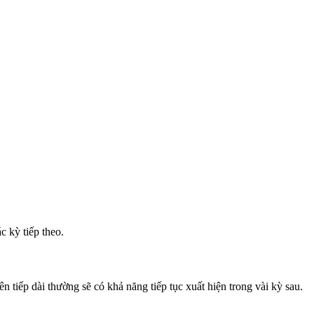
c kỳ tiếp theo.
n tiếp dài thường sẽ có khả năng tiếp tục xuất hiện trong vài kỳ sau.