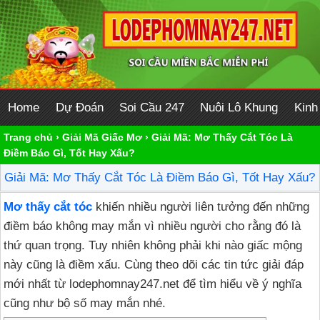
Home
Dự Đoán
Soi Cầu 247
Nuôi Lô Khung
Kinh
Trang chủ
›
Giải Mã Giấc Mơ
›
Giải Mã: Mơ Thấy Cắt Tóc Là
Điềm Báo Gì, Tốt Hay Xấu?
Giải Mã: Mơ Thấy Cắt Tóc Là Điềm Báo Gì, Tốt Hay Xấu?
Mơ thấy cắt tóc
khiến nhiều người liên tưởng đến những
điềm báo không may mắn vì nhiều người cho rằng đó là
thứ quan trọng. Tuy nhiên không phải khi nào giấc mộng
này cũng là điềm xấu. Cùng theo dõi các tin tức giải đáp
mới nhất từ lodephomnay247.net để tìm hiểu về ý nghĩa
cũng như bộ số may mắn nhé.