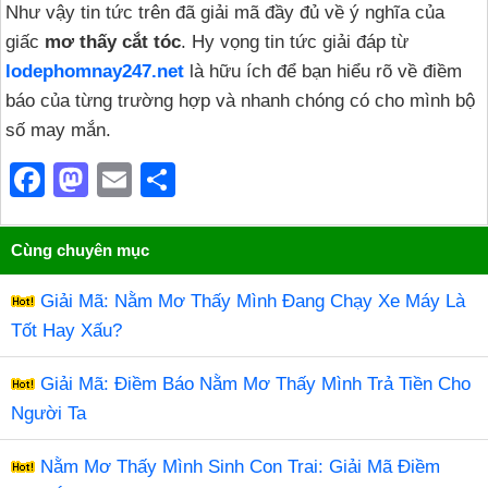
Như vậy tin tức trên đã giải mã đầy đủ về ý nghĩa của
giấc
mơ thấy cắt tóc
. Hy vọng tin tức giải đáp từ
lodephomnay247.net
là hữu ích để bạn hiểu rõ về điềm
báo của từng trường hợp và nhanh chóng có cho mình bộ
số may mắn.
F
M
E
S
a
a
m
h
c
st
ail
ar
Cùng chuyên mục
e
o
e
Giải Mã: Nằm Mơ Thấy Mình Đang Chạy Xe Máy Là
b
d
Tốt Hay Xấu?
o
o
o
n
Giải Mã: Điềm Báo Nằm Mơ Thấy Mình Trả Tiền Cho
Người Ta
k
Nằm Mơ Thấy Mình Sinh Con Trai: Giải Mã Điềm