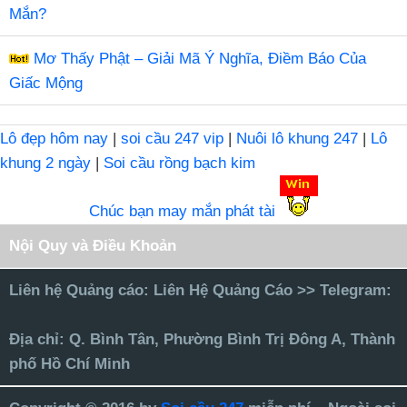
Mắn?
Mơ Thấy Phật – Giải Mã Ý Nghĩa, Điềm Báo Của
Giấc Mộng
Lô đẹp hôm nay
|
soi cầu 247 vip
|
Nuôi lô khung 247
|
Lô
khung 2 ngày
|
Soi cầu rồng bạch kim
Chúc bạn may mắn phát tài
Nội Quy và Điều Khoản
Liên hệ Quảng cáo:
Liên Hệ Quảng Cáo >> Telegram:
Địa chỉ:
Q. Bình Tân, Phường Bình Trị Đông A, Thành
phố Hồ Chí Minh