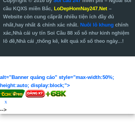
Copyright © 2016 by
Soi cầu 247
miễn phí – Ngoài soi
cầu KQXS miền Bắc,
LoDepHomNay247.Net
–
Website
còn cung cấprất nhiều tiện ích đầy đủ
nhất,hay nhất & chính xác nhất.
Nuôi lô khung
chính
xác,Nhà cái uy tín Soi Cầu 88 xổ số như kinh nghiệm
lô đề,Nhà cái ,thống kê, kết quả xổ số theo ngày...!
alt="Banner quảng cáo" style="max-width:50%;
height:auto; display:block;">
x
-->