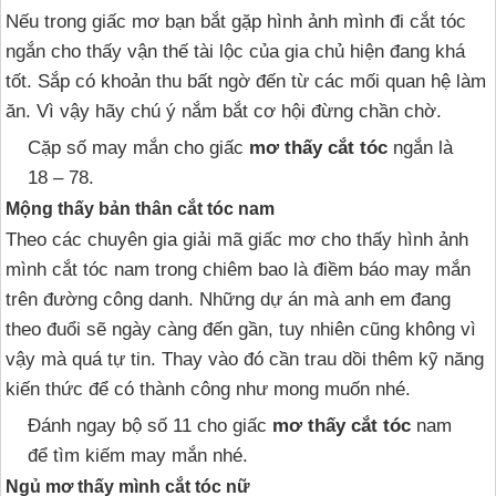
Nếu trong giấc mơ bạn bắt gặp hình ảnh mình đi cắt tóc
ngắn cho thấy vận thế tài lộc của gia chủ hiện đang khá
tốt. Sắp có khoản thu bất ngờ đến từ các mối quan hệ làm
ăn. Vì vậy hãy chú ý nắm bắt cơ hội đừng chần chờ.
Cặp số may mắn cho giấc
mơ thấy cắt tóc
ngắn là
18 – 78.
Mộng thấy bản thân cắt tóc nam
Theo các chuyên gia giải mã giấc mơ cho thấy hình ảnh
mình cắt tóc nam trong chiêm bao là điềm báo may mắn
trên đường công danh. Những dự án mà anh em đang
theo đuổi sẽ ngày càng đến gần, tuy nhiên cũng không vì
vậy mà quá tự tin. Thay vào đó cần trau dồi thêm kỹ năng
kiến thức để có thành công như mong muốn nhé.
Đánh ngay bộ số 11 cho giấc
mơ thấy cắt tóc
nam
để tìm kiếm may mắn nhé.
Ngủ mơ thấy mình cắt tóc nữ