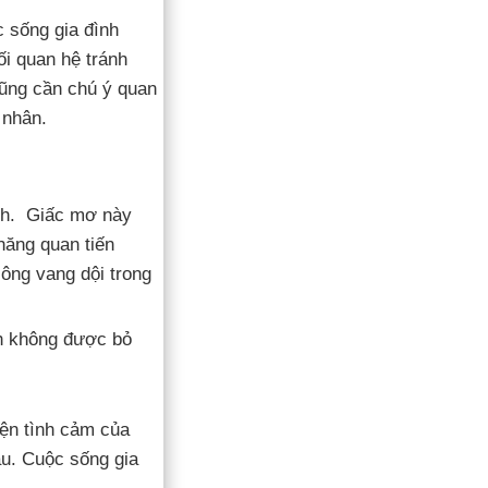
c sống gia đình
ối quan hệ tránh
 cũng cần chú ý quan
 nhân.
ành. Giấc mơ này
hăng quan tiến
ông vang dội trong
h không được bỏ
yện tình cảm của
au. Cuộc sống gia