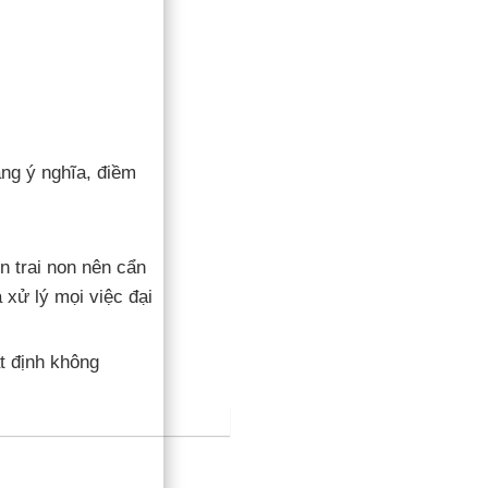
g ý nghĩa, điềm
n trai non nên cẩn
 xử lý mọi việc đại
t định không