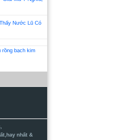
 Thấy Nước Lũ Có
u rồng bạch kim
,
ất,hay nhất &