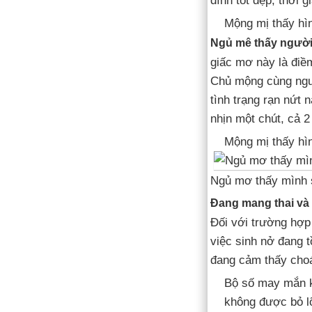
đình tốt đẹp, thời g
Mộng mị thấy hìn
Ngủ mê thấy người 
giấc mơ này là điề
Chủ mộng cùng ngườ
tình trạng rạn nứt
nhịn một chút, cả 2
Mộng mị thấy hì
Ngủ mơ thấy mình s
Đang mang thai và 
Đối với trường hợp 
việc sinh nở đang t
đang cảm thấy cho
Bộ số may mắn k
không được bỏ lỡ