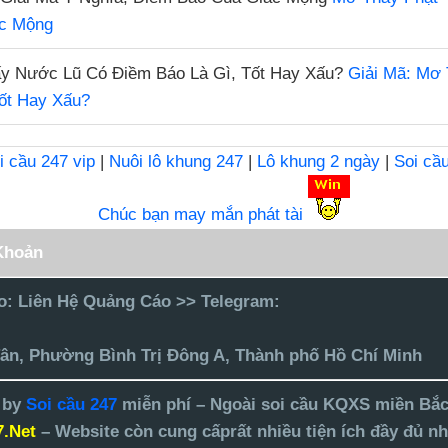
ấc Mộng
Giải Mã: Mơ
ốt Hay Xấu?
i cầu 247 vip
|
Nuôi lô khung 247
|
Lô khung 2 ngày
|
Soi cầ
Chúc bạn may mắn phát tài
Khoản
o:
Liên Hệ Quảng Cáo >> Telegram:
ân, Phường Bình Trị Đông A, Thành phố Hồ Chí Minh
 by
Soi cầu 247
miễn phí – Ngoài soi cầu KQXS miền Bắc
7.Net
–
Website
còn cung cấprất nhiều tiện ích đầy đủ nh