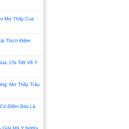
ằm Mơ Thấy Cua
ải Thích Điềm
ùa: Chi Tiết Về Ý
ộng: Mơ Thấy Trâu
Có Điềm Báo Là
 Giải Mã Ý Nghĩa,