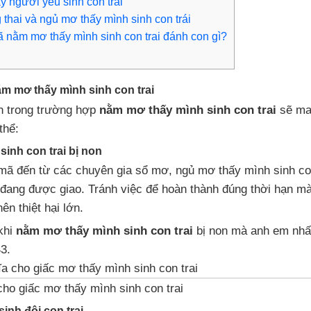
 người yêu sinh con trai
hai và ngủ mơ thấy mình sinh con trái
ã nằm mơ thấy mình sinh con trai đánh con gì?
ằm mơ thấy mình sinh con trai
nh trong trường hợp
nằm mơ thấy mình sinh con trai
sẽ man
thể:
inh con trai bị non
i mã đến từ các chuyên gia sổ mơ, ngủ mơ thấy mình sinh co
 đang được giao. Tránh việc để hoàn thành đúng thời hạn mà
ên thiệt hại lớn.
khi
nằm mơ thấy mình sinh con trai
bị non mà anh em nhấ
3.
 cho giấc mơ thấy mình sinh con trai
inh đôi con trai