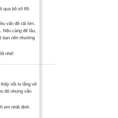
ỏ qua bộ số 89.
ều vấn đề rất lớn.
. Nếu càng để lâu,
hất bạn nên nhường
68 nhé!
thấy nỗi lo lắng về
iều đó nhưng vẫn
h em nhất định