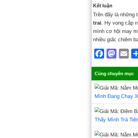
Kết luận
Trên đây là những t
trai
. Hy vọng cập 
mình cơ hội may mắ
nhiều giấc chiêm b
F
M
E
a
a
m
c
st
ai
Cùng chuyên mục
e
o
b
d
Mình Đang Chạy X
o
o
o
n
Thấy Mình Trả Tiề
k