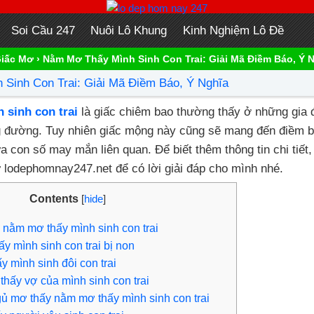
Soi Cầu 247
Nuôi Lô Khung
Kinh Nghiệm Lô Đề
Giấc Mơ
›
Nằm Mơ Thấy Mình Sinh Con Trai: Giải Mã Điềm Báo, Ý 
Sinh Con Trai: Giải Mã Điềm Báo, Ý Nghĩa
sinh con trai
là giấc chiêm bao thường thấy ở những gia
ông đường. Tuy nhiên giấc mộng này cũng sẽ mang đến điềm b
a con số may mắn liên quan. Để biết thêm thông tin chi tiết,
ừ lodephomnay247.net để có lời giải đáp cho mình nhé.
Contents
[
hide
]
 nằm mơ thấy mình sinh con trai
 mình sinh con trai bị non
 mình sinh đôi con trai
hấy vợ của mình sinh con trai
 mơ thấy nằm mơ thấy mình sinh con trai