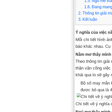
1.5.
Ngủ mê thấy
1.6.
Đang mang t
2.
Thông tin giải m
3.
Kết luận
Ý nghĩa của việc n
Mỗi chi tiết hình ả
báo khác nhau. Cụ 
Nằm mơ thấy mình s
Theo thông tin giả
thận vận công việc
khái qua lo sẽ gây n
Bộ số may mắn 
được bỏ qua là 4
Chi tiết về ý nghĩa
Ngủ mơ thấy mình s