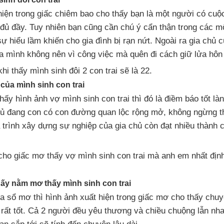
hiện trong giấc chiêm bao cho thấy bạn là một người có cuộ
 đủ đầy. Tuy nhiên bạn cũng cần chú ý cẩn thận trong các m
sự hiểu lầm khiến cho gia đình bị rạn nứt. Ngoài ra gia chủ
a mình không nên vì công việc mà quên đi cách giữ lửa hôn
i thấy mình sinh đôi 2 con trai sẽ là 22.
của mình sinh con trai
hấy hình ảnh vợ mình sinh con trai thì đó là điềm báo tốt l
hủ đang con có con đường quan lộc rộng mở, không ngừng t
trình xây dựng sự nghiệp của gia chủ còn đạt nhiều thành c
ho giấc mơ thấy vợ mình sinh con trai mà anh em nhất địn
ấy nằm mơ thấy mình sinh con trai
a sổ mơ thì hình ảnh xuất hiện trong giấc mơ cho thấy chu
 rất tốt. Cả 2 người đều yêu thương và chiều chuộng lẫn nh