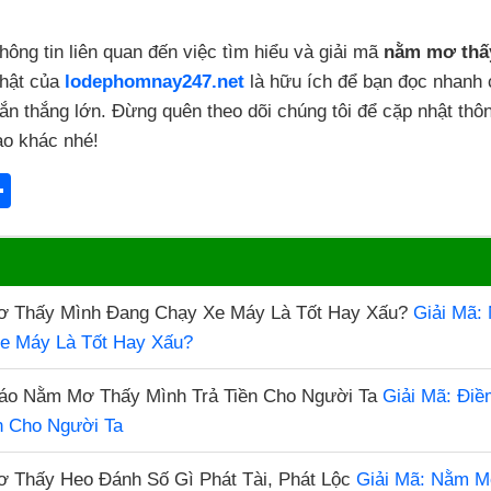
hông tin liên quan đến việc tìm hiểu và giải mã
nằm mơ thấ
nhật của
lodephomnay247.net
là hữu ích để bạn đọc nhanh 
n thắng lớn. Đừng quên theo dõi chúng tôi để cặp nhật thôn
ao khác nhé!
S
h
l
ar
e
Giải Mã:
e Máy Là Tốt Hay Xấu?
Giải Mã: Đi
n Cho Người Ta
Giải Mã: Nằm M