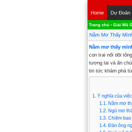
Home
Dự Đoán
Trang chủ
›
Giải Mã 
Nằm Mơ Thấy Mình 
Nằm mơ thấy mình 
con trai nối dõi t
tương lai và ẩn chứ
tin tức khám phá t
1.
Ý nghĩa của việc
1.1.
Nằm mơ thấy
1.2.
Ngủ mơ thấy
1.3.
Chiêm bao t
1.4.
Đàn ông ngủ