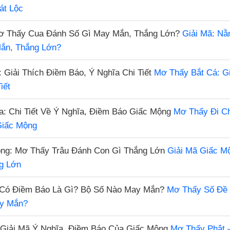
át Lộc
Giải Mã: N
ắn, Thắng Lớn?
Mơ Thấy Bắt Cá: Gi
iết
Mơ Thấy Đi Ch
Giấc Mộng
Giải Mã Giấc M
g Lớn
Mơ Thấy Số Đề 
ay Mắn?
Mơ Thấy Phật –