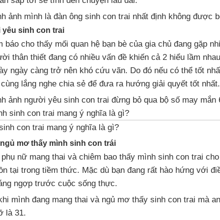
ian sắp tới sẽ tính đến chuyện lâu dài.
h ảnh mình là đàn ông sinh con trai nhất định không được b
yêu sinh con trai
m báo cho thấy mối quan hệ bạn bè của gia chủ đang gặp nhi
i thân thiết đang có nhiều vấn đề khiến cả 2 hiểu lầm nhau
 này ngày càng trở nên khó cứu vãn. Do đó nếu có thể tốt n
 cùng lắng nghe chia sẻ để đưa ra hướng giải quyết tốt nhất.
nh ảnh người yêu sinh con trai đừng bỏ qua bộ số may mắn 
inh con trai mang ý nghĩa là gì?
ngủ mơ thấy mình sinh con trái
phụ nữ mang thai và chiêm bao thấy mình sinh con trai cho 
ồn tại trong tiềm thức. Mặc dù bạn đang rất hào hứng với đ
áng ngợp trước cuộc sống thực.
hi mình đang mang thai và ngủ mơ thấy sinh con trai mà an
 là 31.