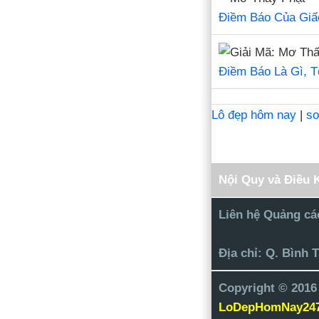
Điềm Báo Của Gi
Điềm Báo Là Gì, T
Lô đẹp hôm nay
|
so
Nội Quy và Điều 
Liên hệ Quảng cá
Địa chỉ:
Q. Bình T
Copyright © 2016
LoDepHomNay24