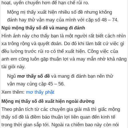
hoạt, uyển chuyển hơn để hạn chế rủi ro.
Mộng mị thấy xuất hiện nhiều số đề nhưng không
đánh hay thử vận may của mình với cặp số 48 – 74.
Ngủ mộng thấy số đề và mang đi đánh
Hình ảnh này cho thấy bạn là một người rất biết cách nhìn
xa trông rộng và quyết đoán. Do đó khi làm bất cứ việc gì
đều lường trước rủi ro có thể xuất hiện. Công việc của
anh em cũng luôn gặp thuận lợi và may mắn nhờ khả năng
tài giỏi này.
Ngủ
mơ thấy số đề
và mang đi đánh bạn nên thử
vận may cùng cặp 45 – 56.
Xem thêm:
mơ thấy phật
Mộng mị thấy số đề xuất hiện ngoài đường
Theo phân tích từ các chuyên gia giải mã thì giấc mộng
thấy số đề là điềm báo thuận lợi liên quan đến kinh tế
trong thời gian sắp tới. Ngoài ra chiêm bao này còn nói