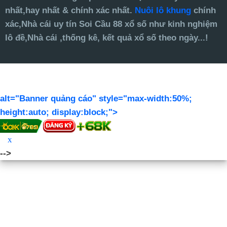
nhất,hay nhất & chính xác nhất.
Nuôi lô khung
chính
xác,Nhà cái uy tín Soi Cầu 88 xổ số như kinh nghiệm
lô đề,Nhà cái ,thống kê, kết quả xổ số theo ngày...!
alt="Banner quảng cáo" style="max-width:50%;
height:auto; display:block;">
x
-->