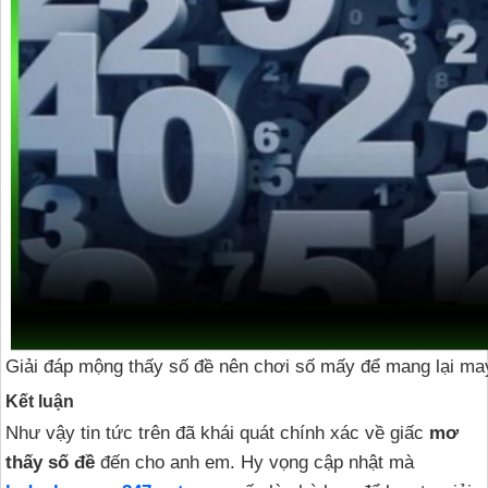
Giải đáp mộng thấy số đề nên chơi số mấy để mang lại m
Kết luận
Như vậy tin tức trên đã khái quát chính xác về giấc
mơ
thấy số đề
đến cho anh em. Hy vọng cập nhật mà