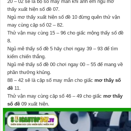
20 – 02 sẽ là bộ số may mắn khi anh em ngủ mơ
thấy xuất hiện số đề 07.
Ngủ mơ thấy xuất hiện số đề 10 đừng quên thử vận
may cùng cặp số 02 – 82.
Thử vận may cùng 15 – 96 cho giấc mộng thấy số đề
8.
Ngủ mê thấy số đề 5 hãy chơi ngay 39 – 93 để tìm
kiếm chiến thắng.
Ngủ mê thấy số đề 00 chơi ngay 00 – 55 để mang về
phần thưởng khủng.
88 – 42 sẽ là cặp số may mắn cho giấc
mơ thấy số
đề
11.
Thử vận may cùng cặp số 46 – 49 cho giấc
mơ thấy
số đề
09 xuất hiện.