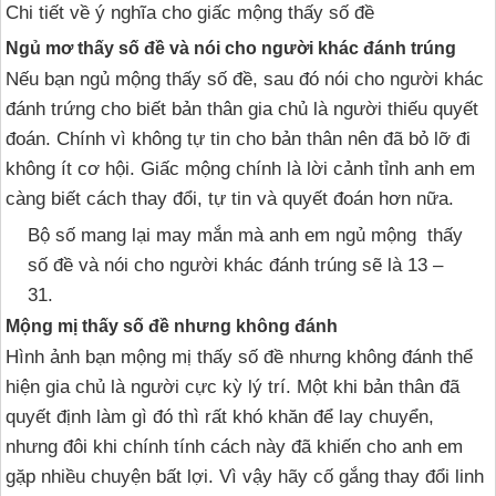
Chi tiết về ý nghĩa cho giấc mộng thấy số đề
Ngủ mơ thấy số đề và nói cho người khác đánh trúng
Nếu bạn ngủ mộng thấy số đề, sau đó nói cho người khác
đánh trứng cho biết bản thân gia chủ là người thiếu quyết
đoán. Chính vì không tự tin cho bản thân nên đã bỏ lỡ đi
không ít cơ hội. Giấc mộng chính là lời cảnh tỉnh anh em
càng biết cách thay đổi, tự tin và quyết đoán hơn nữa.
Bộ số mang lại may mắn mà anh em ngủ mộng thấy
số đề và nói cho người khác đánh trúng sẽ là 13 –
31.
Mộng mị thấy số đề nhưng không đánh
Hình ảnh bạn mộng mị thấy số đề nhưng không đánh thể
hiện gia chủ là người cực kỳ lý trí. Một khi bản thân đã
quyết định làm gì đó thì rất khó khăn để lay chuyển,
nhưng đôi khi chính tính cách này đã khiến cho anh em
gặp nhiều chuyện bất lợi. Vì vậy hãy cố gắng thay đổi linh