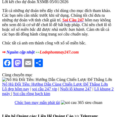
Lời kết cho dự đoán XSMB 05/01/2026
Tất cả những dự đoán trên đây chỉ dùng cho mục đích tham khảo.
Các bạn nên cân nhắc trước khi sử dụng. Chúng tôi chỉ đưa ra
những dự đoán với tính chất giải trí.
Soi Cầu 247
hôm nay không
nên xem đó là cơ sở để chơi lô đề bất hợp pháp. Chỉ nên chơi lô tô
hoặc
xổ số miền bắc đã được nhà nước ban hành
. Cảm ơn tất cả
các bạn đã đồng hành cùng trang
soi cầu chuẩn
này.
Chúc tất cả anh em thành công với xổ số miền bắc.
⇒
Nguồn cập nhật
»»
Lodephomnay247.com
Facebook
Mastodon
Email
Share
Cùng chuyên mục
Nổ Hủ Đổi Tiền: Hướng Dẫn Cùng Chiến Lược Để Thắng Lớn
Lô đẹp hôm nay
|
soi cầu 247 vip
|
Nuôi lô khung 247
|
Lô khung 2
ngày
|
Soi cầu rồng bạch kim
Chúc bạn may mắn phát tài
Nội Quy và Điều Khoản
Liên hệ Quảng cáo:
Liên Hệ Quảng Cáo >> Telegram: