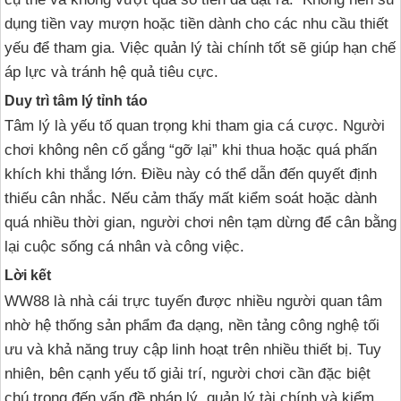
dụng tiền vay mượn hoặc tiền dành cho các nhu cầu thiết
yếu để tham gia. Việc quản lý tài chính tốt sẽ giúp hạn chế
áp lực và tránh hệ quả tiêu cực.
Duy trì tâm lý tỉnh táo
Tâm lý là yếu tố quan trọng khi tham gia cá cược. Người
chơi không nên cố gắng “gỡ lại” khi thua hoặc quá phấn
khích khi thắng lớn. Điều này có thể dẫn đến quyết định
thiếu cân nhắc. Nếu cảm thấy mất kiểm soát hoặc dành
quá nhiều thời gian, người chơi nên tạm dừng để cân bằng
lại cuộc sống cá nhân và công việc.
Lời kết
WW88 là nhà cái trực tuyến được nhiều người quan tâm
nhờ hệ thống sản phẩm đa dạng, nền tảng công nghệ tối
ưu và khả năng truy cập linh hoạt trên nhiều thiết bị. Tuy
nhiên, bên cạnh yếu tố giải trí, người chơi cần đặc biệt
chú trọng đến vấn đề pháp lý, quản lý tài chính và kiểm