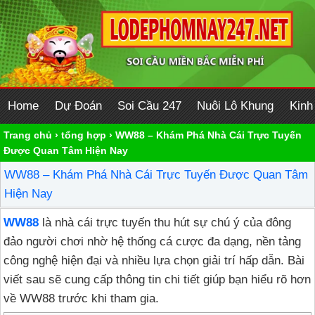
Home
Dự Đoán
Soi Cầu 247
Nuôi Lô Khung
Kinh
Trang chủ
›
tổng hợp
›
WW88 – Khám Phá Nhà Cái Trực Tuyến
Được Quan Tâm Hiện Nay
WW88 – Khám Phá Nhà Cái Trực Tuyến Được Quan Tâm
Hiện Nay
WW88
là nhà cái trực tuyến thu hút sự chú ý của đông
đảo người chơi nhờ hệ thống cá cược đa dạng, nền tảng
công nghệ hiện đại và nhiều lựa chọn giải trí hấp dẫn. Bài
viết sau sẽ cung cấp thông tin chi tiết giúp bạn hiểu rõ hơn
về WW88 trước khi tham gia.