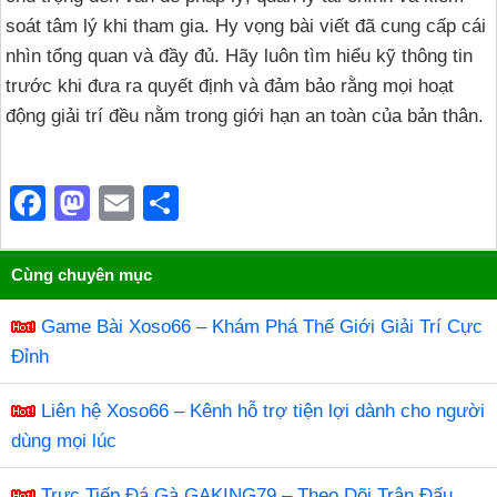
soát tâm lý khi tham gia. Hy vọng bài viết đã cung cấp cái
nhìn tổng quan và đầy đủ. Hãy luôn tìm hiểu kỹ thông tin
trước khi đưa ra quyết định và đảm bảo rằng mọi hoạt
động giải trí đều nằm trong giới hạn an toàn của bản thân.
F
M
E
S
a
a
m
h
c
st
ail
ar
Cùng chuyên mục
e
o
e
Game Bài Xoso66 – Khám Phá Thế Giới Giải Trí Cực
b
d
Đỉnh
o
o
o
n
Liên hệ Xoso66 – Kênh hỗ trợ tiện lợi dành cho người
dùng mọi lúc
k
Trực Tiếp Đá Gà GAKING79 – Theo Dõi Trận Đấu