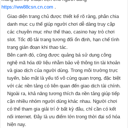
https://ww88csn.cn.com
.
Giao diện trang chủ được thiết kế rõ ràng, phân chia
danh mục cụ thể giúp người chơi dễ dàng truy cập
các chuyên mục như thể thao, casino hay trò chơi
slot. Tốc độ tải trang tương đối ổn định, hạn chế tình
trạng gián đoạn khi thao tác.
Bên cạnh đó, cũng được quảng bá sử dụng công
nghệ mã hóa dữ liệu nhằm bảo vệ thông tin tài khoản
và giao dịch của người dùng. Trong môi trường trực
tuyến, bảo mật là yếu tố vô cùng quan trọng, đặc biệt
với các nền tảng có liên quan đến giao dịch tài chính.
Ngoài ra, khả năng tương thích đa nền tảng giúp tiếp
cận nhiều nhóm người dùng khác nhau. Người chơi
có thể tham gia giải trí ở bất kỳ đâu, chỉ cần có kết
nối internet. Đây là ưu điểm lớn trong thời đại số hóa
hiện nay.