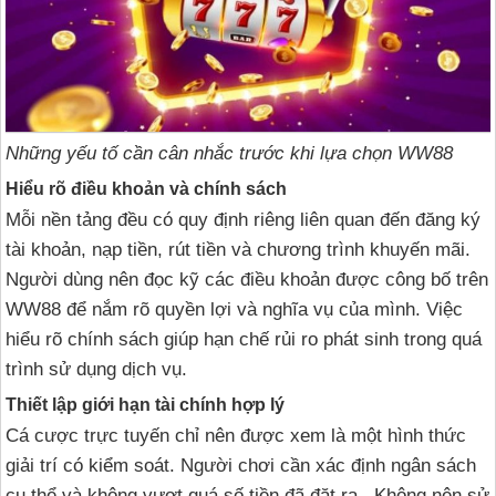
Những yếu tố cần cân nhắc trước khi lựa chọn WW88
Hiểu rõ điều khoản và chính sách
Mỗi nền tảng đều có quy định riêng liên quan đến đăng ký
tài khoản, nạp tiền, rút tiền và chương trình khuyến mãi.
Người dùng nên đọc kỹ các điều khoản được công bố trên
WW88 để nắm rõ quyền lợi và nghĩa vụ của mình. Việc
hiểu rõ chính sách giúp hạn chế rủi ro phát sinh trong quá
trình sử dụng dịch vụ.
Thiết lập giới hạn tài chính hợp lý
Cá cược trực tuyến chỉ nên được xem là một hình thức
giải trí có kiểm soát. Người chơi cần xác định ngân sách
cụ thể và không vượt quá số tiền đã đặt ra. Không nên sử