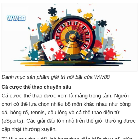
Danh mục sản phẩm giải trí nổi bật của WW88
Cá cược thể thao chuyên sâu
Cá cược thể thao được xem là mảng trọng tâm. Người
chơi có thể lựa chọn nhiều bộ môn khác nhau như bóng
đá, bóng rổ, tennis, cầu lông và cả thể thao điện tử
(eSports). Các giải đấu lớn nhỏ trên thế giới thường được
cập nhật thường xuyên.