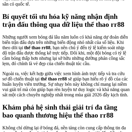
sân cỏ quốc tế.
Bí quyết tối ưu hóa kỹ năng nhận định
trận đấu thông qua dữ liệu thể thao rr88
Những người xem bóng đá lâu năm luôn có khả năng dự đoán diễn
biến trận đấu dựa trên những biến động nhỏ nhất của số liệu. Khi
theo dõi tại
thể thao rr88
, bạn nên chú ý đến tỷ lệ kiểm soát nhịp
độ trận đấu được thống kê trực tiếp. Đôi khi, một đội bóng có tỷ lệ
cầm bóng thấp hơn nhưng lại sở hữu những đường phản công sắc
lẹm, đó chính là vẻ đẹp của chiến thuật túc cầu.
Ngoài ra, việc kết hợp giữa việc xem hình ảnh trực tiếp và tra cứu
sơ đồ chiến thuật tại
thể thao rr88
sẽ giúp bạn hiểu rõ ý đồ của các
huấn luyện viên trưởng. Sự nhạy bén này không chỉ mang lại niềm
vui giải trí mà còn giúp bạn rèn luyện tư duy logic và khả năng quan
sát một cách chuyên nghiệp nhất trong mùa giải 2026 đầy kịch tính.
Khám phá hệ sinh thái giải trí đa tầng
bao quanh thương hiệu thể thao rr88
Không chỉ dừng lại ở bóng đá, nền tảng còn cung cấp thông tin đa