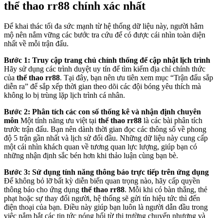
thể thao rr88 chính xác nhất
Để khai thác tối đa sức mạnh từ hệ thống dữ liệu này, người hâm
mộ nên nắm vững các bước tra cứu để có được cái nhìn toàn diện
nhất về mỗi trận đấu.
Bước 1: Truy cập trang chủ chính thống để cập nhật lịch trình
Hãy sử dụng các trình duyệt uy tín để tìm kiếm địa chỉ chính thức
của
thể thao rr88
. Tại đây, bạn nên ưu tiên xem mục “Trận đấu sắp
diễn ra” để sắp xếp thời gian theo dõi các đội bóng yêu thích mà
không lo bị trùng lặp lịch trình cá nhân.
Bước 2: Phân tích các con số thống kê và nhận định chuyên
môn
Một tính năng ưu việt tại
thể thao rr88
là các bài phân tích
trước trận đấu. Bạn nên dành thời gian đọc các thông số về phong
độ 5 trận gần nhất và lịch sử đối đầu. Những dữ liệu này cung cấp
một cái nhìn khách quan về tương quan lực lượng, giúp bạn có
những nhận định sắc bén hơn khi thảo luận cùng bạn bè.
Bước 3: Sử dụng tính năng thông báo trực tiếp trên ứng dụng
Để không bỏ lỡ bất kỳ diễn biến quan trọng nào, hãy cấp quyền
thông báo cho ứng dụng
thể thao rr88
. Mỗi khi có bàn thắng, thẻ
phạt hoặc sự thay đổi người, hệ thống sẽ gửi tín hiệu tức thì đến
điện thoại của bạn. Điều này giúp bạn luôn là người dẫn đầu trong
việc nắm bắt các tin tức nóng hổi từ thị trường chuyển nhượng và