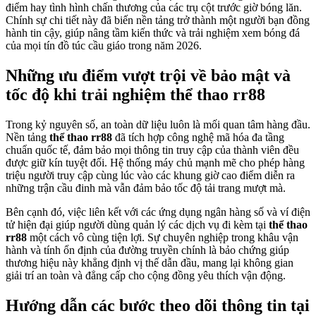
điểm hay tình hình chấn thương của các trụ cột trước giờ bóng lăn.
Chính sự chi tiết này đã biến nền tảng trở thành một người bạn đồng
hành tin cậy, giúp nâng tầm kiến thức và trải nghiệm xem bóng đá
của mọi tín đồ túc cầu giáo trong năm 2026.
Những ưu điểm vượt trội về bảo mật và
tốc độ khi trải nghiệm thể thao rr88
Trong kỷ nguyên số, an toàn dữ liệu luôn là mối quan tâm hàng đầu.
Nền tảng
thể thao rr88
đã tích hợp công nghệ mã hóa đa tầng
chuẩn quốc tế, đảm bảo mọi thông tin truy cập của thành viên đều
được giữ kín tuyệt đối. Hệ thống máy chủ mạnh mẽ cho phép hàng
triệu người truy cập cùng lúc vào các khung giờ cao điểm diễn ra
những trận cầu đinh mà vẫn đảm bảo tốc độ tải trang mượt mà.
Bên cạnh đó, việc liên kết với các ứng dụng ngân hàng số và ví điện
tử hiện đại giúp người dùng quản lý các dịch vụ đi kèm tại
thể thao
rr88
một cách vô cùng tiện lợi. Sự chuyên nghiệp trong khâu vận
hành và tính ổn định của đường truyền chính là bảo chứng giúp
thương hiệu này khẳng định vị thế dẫn đầu, mang lại không gian
giải trí an toàn và đẳng cấp cho cộng đồng yêu thích vận động.
Hướng dẫn các bước theo dõi thông tin tại