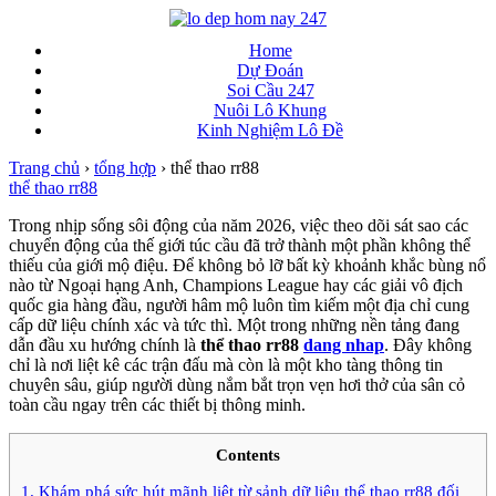
Home
Dự Đoán
Soi Cầu 247
Nuôi Lô Khung
Kinh Nghiệm Lô Đề
Trang chủ
›
tổng hợp
›
thể thao rr88
thể thao rr88
Trong nhịp sống sôi động của năm 2026, việc theo dõi sát sao các
chuyển động của thế giới túc cầu đã trở thành một phần không thể
thiếu của giới mộ điệu. Để không bỏ lỡ bất kỳ khoảnh khắc bùng nổ
nào từ Ngoại hạng Anh, Champions League hay các giải vô địch
quốc gia hàng đầu, người hâm mộ luôn tìm kiếm một địa chỉ cung
cấp dữ liệu chính xác và tức thì. Một trong những nền tảng đang
dẫn đầu xu hướng chính là
thể thao rr88
dang nhap
. Đây không
chỉ là nơi liệt kê các trận đấu mà còn là một kho tàng thông tin
chuyên sâu, giúp người dùng nắm bắt trọn vẹn hơi thở của sân cỏ
toàn cầu ngay trên các thiết bị thông minh.
Contents
1.
Khám phá sức hút mãnh liệt từ sảnh dữ liệu thể thao rr88 đối