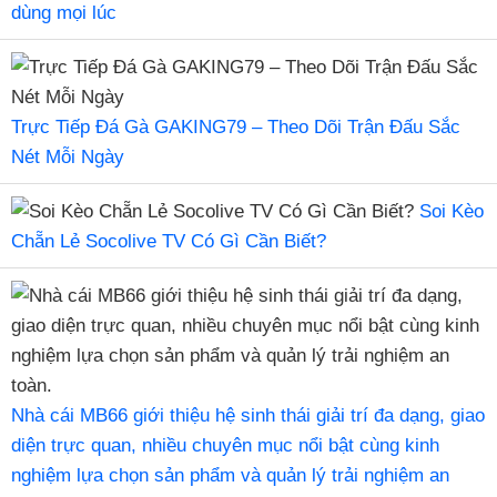
dùng mọi lúc
Trực Tiếp Đá Gà GAKING79 – Theo Dõi Trận Đấu Sắc
Nét Mỗi Ngày
Soi Kèo
Chẵn Lẻ Socolive TV Có Gì Cần Biết?
Nhà cái MB66 giới thiệu hệ sinh thái giải trí đa dạng, giao
diện trực quan, nhiều chuyên mục nổi bật cùng kinh
nghiệm lựa chọn sản phẩm và quản lý trải nghiệm an