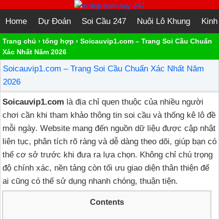
Home
Dự Đoán
Soi Cầu 247
Nuôi Lô Khung
Kinh
Trang chủ
›
tổng hợp
›
Soicauvip1.com – Trang Soi Cầu Chuẩn
Xác Nhất Năm 2026
Soicauvip1.com – Trang Soi Cầu Chuẩn Xác Nhất Năm
2026
Soicauvip1.com
là địa chỉ quen thuộc của nhiều người
chơi cần khi tham khảo thông tin soi cầu và thống kê lô đề
mỗi ngày. Website mang đến nguồn dữ liệu được cập nhật
liên tục, phân tích rõ ràng và dễ dàng theo dõi, giúp bạn có
thể cơ sở trước khi đưa ra lựa chọn. Không chỉ chú trọng
độ chính xác, nền tảng còn tối ưu giao diện thân thiện để
ai cũng có thể sử dụng nhanh chóng, thuận tiện.
Contents