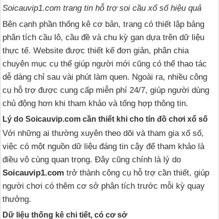
Soicauvip1.com trang tin hỗ trợ soi cầu xổ số hiệu quả
Bên cạnh phần thống kê cơ bản, trang có thiết lập bảng
phân tích cầu lô, cầu đề và chu kỳ gan dựa trên dữ liệu
thực tế. Website được thiết kế đơn giản, phân chia
chuyên mục cụ thể giúp người mới cũng có thể thao tác
dễ dàng chỉ sau vài phút làm quen. Ngoài ra, nhiều công
cụ hỗ trợ được cung cấp miễn phí 24/7, giúp người dùng
chủ động hơn khi tham khảo và tổng hợp thông tin.
Lý do Soicauvip.com cần thiết khi cho tín đồ chơi xổ số
Với những ai thường xuyên theo dõi và tham gia xổ số,
việc có một nguồn dữ liệu đáng tin cậy để tham khảo là
điều vô cùng quan trọng. Đây cũng chính là lý do
Soicauvip1.com
trở thành công cụ hỗ trợ cần thiết, giúp
người chơi có thêm cơ sở phân tích trước mỗi kỳ quay
thưởng.
Dữ liệu thống kê chi tiết, có cơ sở