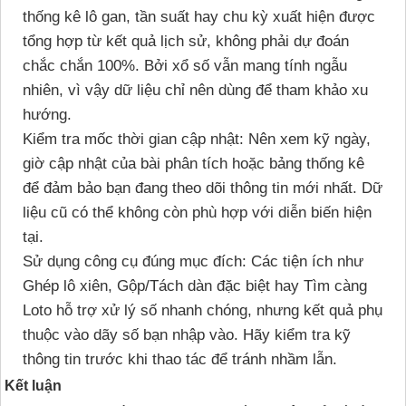
thống kê lô gan, tần suất hay chu kỳ xuất hiện được
tổng hợp từ kết quả lịch sử, không phải dự đoán
chắc chắn 100%. Bởi xổ số vẫn mang tính ngẫu
nhiên, vì vậy dữ liệu chỉ nên dùng để tham khảo xu
hướng.
Kiểm tra mốc thời gian cập nhật: Nên xem kỹ ngày,
giờ cập nhật của bài phân tích hoặc bảng thống kê
để đảm bảo bạn đang theo dõi thông tin mới nhất. Dữ
liệu cũ có thể không còn phù hợp với diễn biến hiện
tại.
Sử dụng công cụ đúng mục đích: Các tiện ích như
Ghép lô xiên, Gộp/Tách dàn đặc biệt hay Tìm càng
Loto hỗ trợ xử lý số nhanh chóng, nhưng kết quả phụ
thuộc vào dãy số bạn nhập vào. Hãy kiểm tra kỹ
thông tin trước khi thao tác để tránh nhầm lẫn.
Kết luận