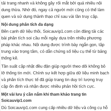
tải trang nhanh và không gây rối mắt bởi quá nhiều nội
dung thừa. Nhờ đó, ngay cả người mới cũng có thể làm
quen và sử dụng thành thạo chỉ sau vài lần truy cập.
Nội dung phân tích đa dạng
Bên cạnh dữ liệu thôi, Soicauvip1.com còn đăng tải các
bài phân tích soi cầu mỗi ngày dựa trên nhiều phương
pháp khác nhau. Nội dung được trình bày ngắn gọn, tập
trung vào trọng tâm, có dẫn chứng số liệu cụ thể từ bảng
thống kê.
Tần suất cập nhật đều đặn giúp người theo dõi không bỏ
lỡ thông tin mới. Chính sự kết hợp giữa dữ liệu minh bạch
và phân tích thực tế đã giúp trang tin duy trì lượng truy
cập ổn định và nhận được nhiều phản hồi tích cực.
Một vài lưu ý cần nắm khi tham khảo trang tin
Soicauvip1.com
Dù Soicauvip1.com cung cấp nhiều dữ liệu và công cụ hỗ