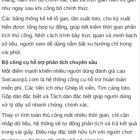
như ngay sau khi công bố chính thức.
Các bảng thống kê kê lô gan, tần suất loto, chu kỳ xuất
hiện được tổng hợp tự động, giúp tiết kiệm thời gian phân
tích thủ công. Nhờ cách trình bày trực quan và minh bạch
số liệu, người xem dễ dàng nắm bắt xu hướng chỉ trong
vài phút.
Bộ công cụ hỗ trợ phân tích chuyên sâu
Một điểm mạnh khiến nhiều người dùng đánh giá cao
Soicauvip1.com là hệ thống công cụ hỗ trợ hoàn toàn
miễn phí. Các tiện ích như Ghép lô xiên, Tìm càng loto,
Gộp dàn đặc biệt và Tách dàn đặc biệt giúp người dùng
xử lý dãy số nhanh chóng, chính xác.
Thay vì tính toán thủ công mất nhiều thời gian, chỉ cần
nhập dữ liệu, hệ thống sẽ tự động phân tích và trả kết quả
trong vài giây. Điều này đặc biệt hữu ích với người chơi