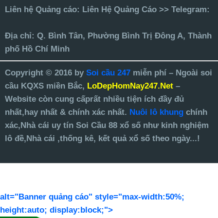
Liên hệ Quảng cáo:
Liên Hệ Quảng Cáo >> Telegram:
Địa chỉ:
Q. Bình Tân, Phường Bình Trị Đông A, Thành
phố Hồ Chí Minh
Copyright © 2016 by
Soi cầu 247
miễn phí – Ngoài soi
cầu KQXS miền Bắc,
LoDepHomNay247.Net
–
Website
còn cung cấprất nhiều tiện ích đầy đủ
nhất,hay nhất & chính xác nhất.
Nuôi lô khung
chính
xác,Nhà cái uy tín Soi Cầu 88 xổ số như kinh nghiệm
lô đề,Nhà cái ,thống kê, kết quả xổ số theo ngày...!
alt="Banner quảng cáo" style="max-width:50%;
height:auto; display:block;">