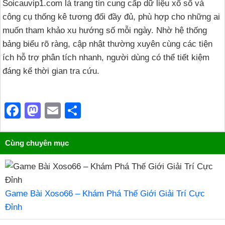
Soicauvip1.com là trang tin cung cấp dữ liệu xổ số và
công cụ thống kê tương đối đầy đủ, phù hợp cho những ai
muốn tham khảo xu hướng số mỗi ngày. Nhờ hệ thống
bảng biểu rõ ràng, cập nhật thường xuyên cùng các tiện
ích hỗ trợ phân tích nhanh, người dùng có thể tiết kiệm
đáng kể thời gian tra cứu.
F
M
E
S
a
a
m
h
c
st
ail
ar
Cùng chuyên mục
e
o
e
b
d
o
o
Game Bài Xoso66 – Khám Phá Thế Giới Giải Trí Cực
o
n
Đỉnh
k