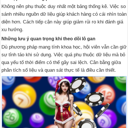
Không nên phụ thuộc duy nhất một bảng thống kê. Việc so
sánh nhiều nguồn dữ liệu giúp khách hàng có cái nhìn toàn
diện hơn. Cách tiếp cận này giúp giảm rủi ro khi đánh giá
xu hướng.
Những lưu ý quan trọng khi theo dõi lô gan
Dù phương pháp mang tính khoa học, hội viên vẫn cần giữ
sự tỉnh táo khi sử dụng. Việc quá phụ thuộc dữ liệu mà bỏ
qua yếu tố thời điểm có thể gây sai lệch. Cân bằng giữa
phân tích số liệu và quan sát thực tế là điều cần thiết.