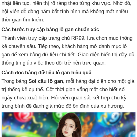
nhật liên tục, hiển thị rõ ràng theo từng khu vực. Nhờ đó,
hội viên dễ dàng nắm bắt tình hình mà không mất nhiều
thời gian tìm kiếm.
Các bước truy cập bảng lô gan chuẩn xác
Thành viên truy cập trang chủ RR99, lựa chọn mục thống
kê chuyên sâu. Tiếp theo, khách hàng mở danh mục lô
gan để xem bảng dữ liệu chi tiết. Giao diện hiển thị đầy đủ
thông tin giúp việc theo dõi trở nên trực quan.
Cách đọc bảng dữ liệu lô gan hiệu quả
Trong bảng
Soi cầu lô gan
, mỗi hàng đại diện cho một giá
trị thống kê cụ thể. Cột thời gian vắng mặt cho biết số
ngày chưa xuất hiện. Hội viên quan sát kết hợp chu kỳ
trung bình để đánh giá mức độ ổn định của xu hướng.