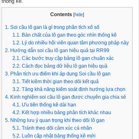
thống kê.
Contents
[
hide
]
1.
Soi cầu lô gan là gì trong phân tích xổ số
1.1.
Bản chất của lô gan theo góc nhìn thống kê
1.2.
Lý do nhiều hội viên quan tâm phương pháp này
2.
Hướng dẫn soi cầu lô gan hiệu quả tại RR99
2.1.
Các bước truy cập bảng lô gan chuẩn xác
2.2.
Cách đọc bảng dữ liệu lô gan hiệu quả
3.
Phân tích ưu điểm khi áp dụng Soi cầu lô gan
3.1.
Tiết kiệm thời gian theo dõi kết quả
3.2.
Tăng khả năng kiểm soát định hướng lựa chọn
4.
Kinh nghiệm soi cầu lô gan được chuyên gia chia sẻ
4.1.
Ưu tiên thống kê dài hạn
4.2.
Kết hợp nhiều bảng phân tích khác nhau
5.
Những lưu ý quan trọng khi theo dõi lô gan
5.1.
Tránh theo dõi cảm xúc cá nhân
5.2.
Luôn cập nhật bảng thống kê mới