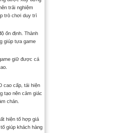
nên trải nghiệm
 trò chơi duy trì
độ ổn định. Thành
ng giúp tựa game
 game giữ được cá
cao.
 cao cấp, tái hiện
g tạo nên cảm giác
hàm chán.
t hiện tổ hợp giá
u tố giúp khách hàng