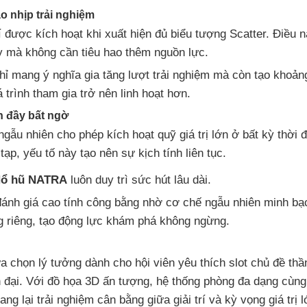
o nhịp trải nghiệm
 được kích hoạt khi xuất hiện đủ biểu tượng Scatter. Điều 
 lũy mà không cần tiêu hao thêm nguồn lực.
ỉ mang ý nghĩa gia tăng lượt trải nghiệm mà còn tạo khoảng
á trình tham gia trở nên linh hoạt hơn.
n đầy bất ngờ
gẫu nhiên cho phép kích hoạt quỹ giá trị lớn ở bất kỳ thời
tạp, yếu tố này tạo nên sự kịch tính liên tục.
ổ hũ NATRA
luôn duy trì sức hút lâu dài.
ánh giá cao tính công bằng nhờ cơ chế ngẫu nhiên minh bạ
 riêng, tạo động lực khám phá không ngừng.
ựa chọn lý tưởng dành cho hội viên yêu thích slot chủ đề thầ
 đại. Với đồ họa 3D ấn tượng, hệ thống phòng đa dạng cùn
ng lại trải nghiệm cân bằng giữa giải trí và kỳ vọng giá trị 