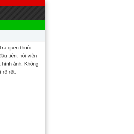
Tra quen thuộc
ầu tiên, hội viên
t hình ảnh. Không
rõ rệt.