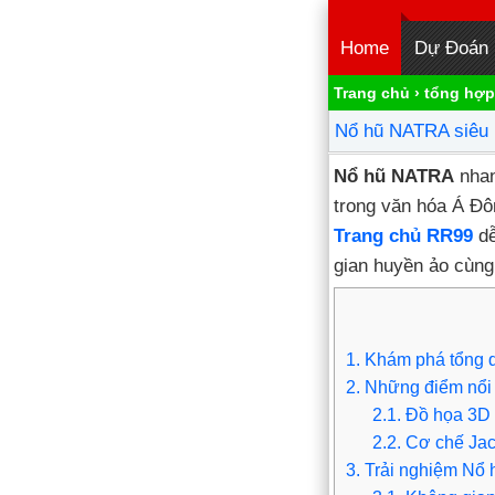
Home
Dự Đoán
Trang chủ
›
tổng hợp
Nổ hũ NATRA siêu 
Nổ hũ NATRA
nhan
trong văn hóa Á Đôn
Trang chủ RR99
dễ
gian huyền ảo cùng
1.
Khám phá tổng 
2.
Những điểm nổi 
2.1.
Đồ họa 3D 
2.2.
Cơ chế Jack
3.
Trải nghiệm Nổ 