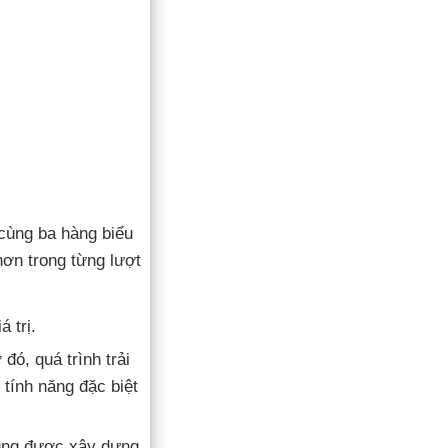
 cùng ba hàng biểu
hơn trong từng lượt
 trị.
đó, quá trình trải
 tính năng đặc biệt
dung được xây dựng