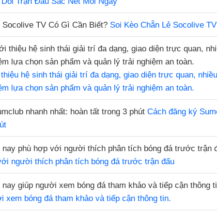
Dõi Trận Đấu Sắc Nét Mỗi Ngày
Soi Kèo Chẵn Lẻ Socolive TV
thiệu hệ sinh thái giải trí đa dạng, giao diện trực quan, nhi
ệm lựa chọn sản phẩm và quản lý trải nghiệm an toàn.
Cách đăng ký Sumc
út
i người thích phân tích bóng đá trước trận đấu
i xem bóng đá tham khảo và tiếp cận thông tin.