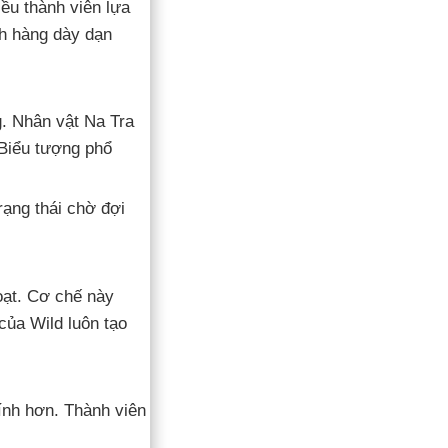
iều thành viên lựa
ch hàng dày dạn
g. Nhân vật Na Tra
 Biểu tượng phổ
rạng thái chờ đợi
oạt. Cơ chế này
của Wild luôn tạo
tính hơn. Thành viên