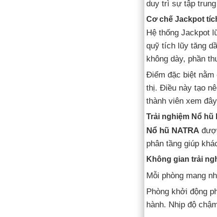
duy trì sự tập trung
Cơ chế Jackpot tíc
Hệ thống Jackpot l
quỹ tích lũy tăng d
không dày, phần thư
Điểm đặc biệt nằm 
thị. Điều này tạo n
thành viên xem đây 
Trải nghiệm Nổ hũ
Nổ hũ NATRA
được
phân tầng giúp khá
Không gian trải n
Mỗi phòng mang nhị
Phòng khởi động ph
hành. Nhịp độ chậm