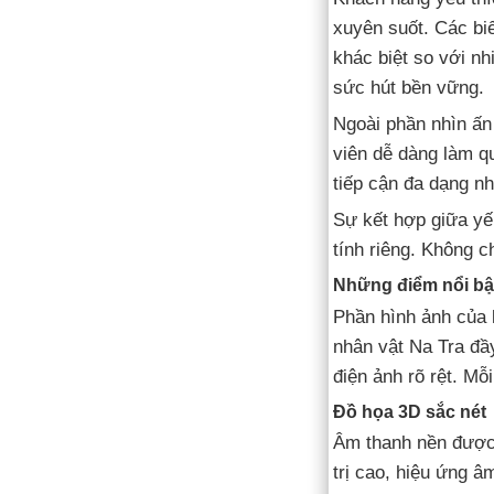
xuyên suốt. Các biể
khác biệt so với nh
sức hút bền vững.
Ngoài phần nhìn ấn
viên dễ dàng làm q
tiếp cận đa dạng n
Sự kết hợp giữa yế
tính riêng. Không c
Những điểm nổi bậ
Phần hình ảnh của
nhân vật Na Tra đầ
điện ảnh rõ rệt. M
Đồ họa 3D sắc nét
Âm thanh nền được 
trị cao, hiệu ứng â