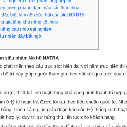
trải nghiệm được phân tầng hợp lý
iểu tượng mang đậm màu sắc thần thoại
 đặc biệt làm nên sức hút của slot NATRA
g gia tăng khả năng kết hợp
nâng cao nhịp trải nghiệm
ẫu nhiên đầy bất ngờ
an siêu phẩm Nổ hũ NATRA
 phát triển theo cấu trúc slot hiện đại với năm trục hiển thị
 bố trí này giúp người tham gia theo dõi kết quả trực quan 
 được thiết kế linh hoạt, tăng khả năng hình thành tổ hợp giá
 ở tỷ lệ hoàn trả được tối ưu theo tiêu chuẩn quốc tế. Nhờ 
bằng, tránh cảm giác gián đoạn kéo dài. Hệ thống kích hoạt
uất hợp lý, duy trì sự hứng thú liên tục cho khách hàng.
ch dòng slot chủ đề thần thoại đánh giá cao chiều sâu nội 