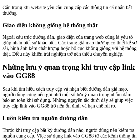
Cẩn trọng khi website yêu cầu cung cấp các thông tin cá nhân bất
thường
Giao diện không giống hệ thống thật
Ngoài cấu trúc đường dẫn, giao diện của trang web cũng là yếu tố
giúp nhận biết sự khác biệt.
Các trang giả mạo thường có thiết kế sơ
sài, hình ảnh kém chất lượng hoặc bố cục không giống với hệ thống
thật. Điều này khiến trải nghiệm trở nên thiếu chuyên nghiệp.
Những lưu ý quan trọng khi truy cập link
vào GG88
Sau khi tìm hiểu cách truy cập và nhận biết đường dẫn giả mạo,
người dùng cũng nên ghi nhớ một số lưu ý quan trọng nhằm đảm
bảo an toàn khi sử dụng.
Những nguyên tắc dưới đây sẽ giúp việc
truy cập link vào GG88 trở nên ổn định và hạn chế rủi ro.
Luôn kiểm tra nguồn đường dẫn
Trước khi truy cập bất kỳ đường dẫn nào, người dùng nên kiểm tra
nguồn cung cấp.
Việc sử dụng link vào GG88 từ các kênh thông tin