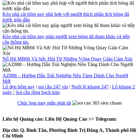
Kèo nhà cái hôm nay phù hợp với người thích phân tích bóng đá
trước trận đấu
Kèo nhà cái hôm nay giúp người xem bóng đá tham khảo và tiếp
cận thông tin.
Nổ Hũ MB66 Và Sức Hút Từ Những Vòng Quay Giàu Cảm Xúc
AZ888 – Hướng Dẫn Trải Nghiệm Nền Tảng Dành Cho Người
Mới
Lô đẹp hôm nay
|
soi cầu 247 vip
|
Nuôi lô khung 247
|
Lô khung 2
ngày
|
Soi cầu rồng bạch kim
Chúc bạn may mắn phát tài
Nội Quy và Điều Khoản
Liên hệ Quảng cáo:
Liên Hệ Quảng Cáo >> Telegram:
Địa chỉ:
Q. Bình Tân, Phường Bình Trị Đông A, Thành phố Hồ
Chí Minh