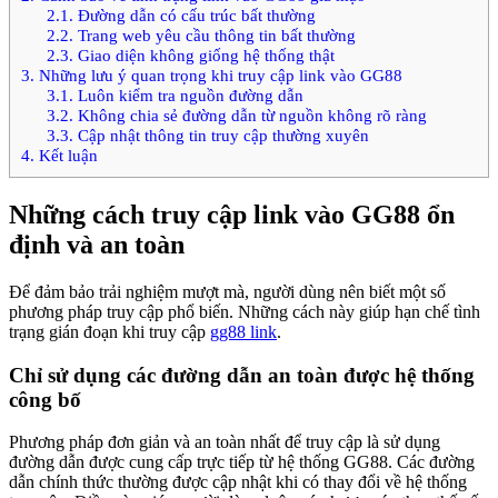
2.1.
Đường dẫn có cấu trúc bất thường
2.2.
Trang web yêu cầu thông tin bất thường
2.3.
Giao diện không giống hệ thống thật
3.
Những lưu ý quan trọng khi truy cập link vào GG88
3.1.
Luôn kiểm tra nguồn đường dẫn
3.2.
Không chia sẻ đường dẫn từ nguồn không rõ ràng
3.3.
Cập nhật thông tin truy cập thường xuyên
4.
Kết luận
Những cách truy cập link vào GG88 ổn
định và an toàn
Để đảm bảo trải nghiệm mượt mà, người dùng nên biết một số
phương pháp truy cập phổ biến. Những cách này giúp hạn chế tình
trạng gián đoạn khi truy cập
gg88 link
.
Chỉ sử dụng các đường dẫn an toàn được hệ thống
công bố
Phương pháp đơn giản và an toàn nhất để truy cập là sử dụng
đường dẫn được cung cấp trực tiếp từ hệ thống GG88.
Các đường
dẫn chính thức thường được cập nhật khi có thay đổi về hệ thống