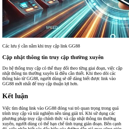
Các lưu ý cần nắm khi truy cập link GG88
Cập nhật thông tin truy cập thường xuyên
Do hệ thống truy cập có thể thay đổi theo từng giai đoạn, việc cập
nhật thông tin thường xuyên là điều cần thiết.
Khi theo dõi các
thông báo từ GG88, người dùng sẽ dễ dàng biết được link vào
GG88 mới nhất để truy cập thuận lợi hơn.
Kết luận
Việc tìm đúng link vào GG88 đóng vai trò quan trọng trong quá
trình truy cập và trải nghiệm nền tảng giải trí. Khi sử dụng các
phương pháp truy cập chính thức và cập nhật thông tin thường
xuyên, người dùng có thể hạn chế tình trạng gián đoạn. Bên cạnh
đó, việc nhận biết các dấu hiệu của đường dẫn giả mạo cũng giúp