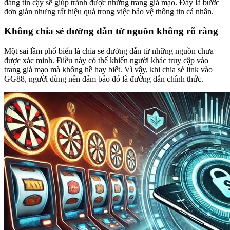
đáng tin cậy sẽ giúp tránh được những trang giả mạo. Đây là bước
đơn giản nhưng rất hiệu quả trong việc bảo vệ thông tin cá nhân.
Không chia sẻ đường dẫn từ nguồn không rõ ràng
Một sai lầm phổ biến là chia sẻ đường dẫn từ những nguồn chưa
được xác minh.
Điều này có thể khiến người khác truy cập vào
trang giả mạo mà không hề hay biết. Vì vậy, khi chia sẻ link vào
GG88, người dùng nên đảm bảo đó là đường dẫn chính thức.