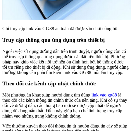
Chỉ truy cập link vào GG88 an toàn đã được sân chơi công bố
Truy cập thông qua ứng dụng trên thiết bị
Ngoài việc sử dụng đường dẫn trên trình duyệt, người dùng còn có
thể truy cập thông qua ứng dụng được cài đặt trên thiết bị.
Phương
pháp này giúp việc kết nối trở nên ổn định hơn bởi hệ thống được
tối ưu riêng cho thiết bị di động. Khi sử dụng ứng dụng, người dùng
thường không cần phải tìm kiếm link vào GG88 mỗi lần truy cập.
Theo dõi các kênh cập nhật chính thức
Một phương án khác giúp người dùng tìm đúng
link vào gg88
là
theo dõi các kênh thông tin chính thức của nền tảng.
Khi có sự thay
đổi về đường dẫn, các thông báo mới sẽ được cập nhật để người
dùng dễ dàng nắm bắt. Điều này giúp hạn chế tình trạng truy cập
nhầm vào những trang không chính thống.
Việc thường xuyên theo dõi thông tin từ nguồn đáng tin cậy sẽ giúp