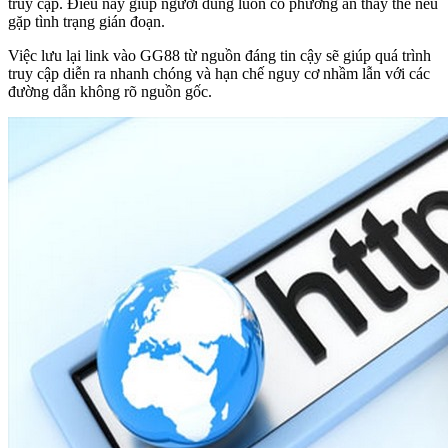
truy cập. Điều này giúp người dùng luôn có phương án thay thế nếu
gặp tình trạng gián đoạn.
Việc lưu lại link vào GG88 từ nguồn đáng tin cậy sẽ giúp quá trình
truy cập diễn ra nhanh chóng và hạn chế nguy cơ nhầm lẫn với các
đường dẫn không rõ nguồn gốc.