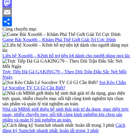
Facebook
Mastodon
Email
Cùng chuyên mục
Share
Game Bài Xoso66 – Khám Phá Thế Giới Giải Trí Cực Đỉnh
Liên hệ Xoso66 – Kênh hỗ trợ tiện lợi dành cho người dùng mọi lúc
Trực Tiếp Đá Gà GAKING79 – Theo Dõi Trận Đấu Sắc Nét Mỗi
Ngày
Soi Kèo Chẵn
Lẻ Socolive TV Có Gì Cần Biết?
Nhà cái MB66 giới thiệu hệ sinh thái giải trí đa dạng, giao diện trực
quan, nhiều chuyên mục nổi bật cùng kinh nghiệm lựa chọn sản
phẩm và quản lý trải nghiệm an toàn.
Cách
đăng ký Sumclub nhanh nhất: hoàn tất trong 3 phút