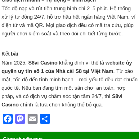
Tốc độ nạp và rút tiền trung bình chỉ 2–5 phút. Hệ thống
xử lý tự động 24/7, hỗ trợ hầu hết ngân hàng Việt Nam, ví
điện tử và mã QR. Mọi giao dịch đều có mã tra cứu, giúp
người chơi kiểm soát và theo dõi chi tiết từng bước.
Kết bài
Năm 2025,
S8vi Casino
khẳng định vị thế là
website ủy
quyền uy tín số 1 của Nhà cái S8 tại Việt Nam
. Từ bảo
mật, tốc độ đến tính minh bạch – mọi yếu tố đều đạt chuẩn
quốc tế. Nếu bạn đang tìm một sân chơi an toàn, hợp
pháp, và có dịch vụ chăm sóc tận tâm 24/7, thì
S8vi
Casino
chính là lựa chọn không thể bỏ qua.
F
M
E
S
a
a
m
h
c
st
ail
ar
Cùng chuyên mục