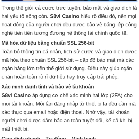
Trong thế giới cá cược trực tuyến, bảo mật và giao dịch là
hai yếu tố sống còn.
S8vi Casino
hiểu rõ điều đó, nên mọi
hoạt động của người chơi đều được bảo vệ bằng lớp công
nghệ tiên tiến tương đương hệ thống tài chính quốc tế.
Mã hóa dữ liệu bằng chuẩn SSL 256-bit
Toàn bộ thông tin cá nhân, lịch sử cược và giao dịch được
mã hóa theo chuẩn SSL 256-bit – cấp độ bảo mật mà các
ngân hàng lớn trên thế giới sử dụng. Điều này giúp ngăn
chặn hoàn toàn rò rỉ dữ liệu hay truy cập trái phép.
Xác minh danh tính và bảo vệ tài khoản
S8vi Casino
áp dụng cơ chế xác minh hai lớp (2FA) cho
mọi tài khoản. Mỗi lần đăng nhập từ thiết bị lạ đều cần mã
xác thực qua email hoặc điện thoại. Nhờ vậy, tài khoản
người chơi được đảm bảo an toàn tuyệt đối, kể cả khi bị
mất thiết bị.
Giao dịch nhanh – Tự động – Minh bạch