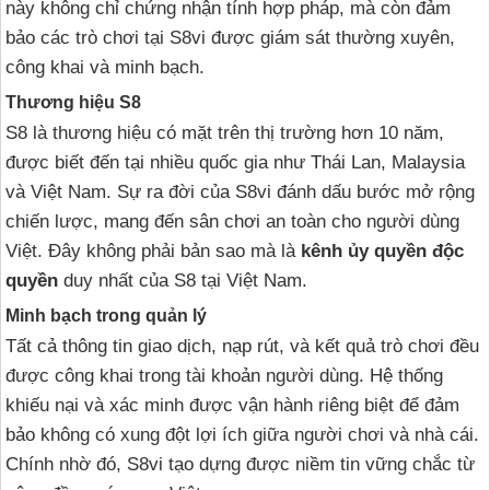
này không chỉ chứng nhận tính hợp pháp, mà còn đảm
bảo các trò chơi tại S8vi được giám sát thường xuyên,
công khai và minh bạch.
Thương hiệu S8
S8 là thương hiệu có mặt trên thị trường hơn 10 năm,
được biết đến tại nhiều quốc gia như Thái Lan, Malaysia
và Việt Nam. Sự ra đời của S8vi đánh dấu bước mở rộng
chiến lược, mang đến sân chơi an toàn cho người dùng
Việt. Đây không phải bản sao mà là
kênh ủy quyền độc
quyền
duy nhất của S8 tại Việt Nam.
Minh bạch trong quản lý
Tất cả thông tin giao dịch, nạp rút, và kết quả trò chơi đều
được công khai trong tài khoản người dùng. Hệ thống
khiếu nại và xác minh được vận hành riêng biệt để đảm
bảo không có xung đột lợi ích giữa người chơi và nhà cái.
Chính nhờ đó, S8vi tạo dựng được niềm tin vững chắc từ