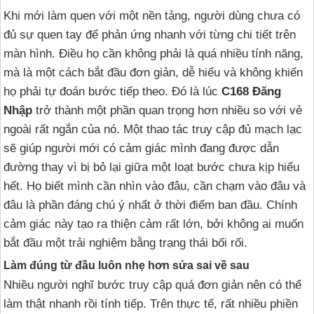
Khi mới làm quen với một nền tảng, người dùng chưa có
đủ sự quen tay để phản ứng nhanh với từng chi tiết trên
màn hình. Điều họ cần không phải là quá nhiều tính năng,
mà là một cách bắt đầu đơn giản, dễ hiểu và không khiến
họ phải tự đoán bước tiếp theo. Đó là lúc
C168 Đăng
Nhập
trở thành một phần quan trọng hơn nhiều so với vẻ
ngoài rất ngắn của nó. Một thao tác truy cập đủ mạch lạc
sẽ giúp người mới có cảm giác mình đang được dẫn
đường thay vì bị bỏ lại giữa một loạt bước chưa kịp hiểu
hết. Họ biết mình cần nhìn vào đâu, cần chạm vào đâu và
đâu là phần đáng chú ý nhất ở thời điểm ban đầu. Chính
cảm giác này tạo ra thiện cảm rất lớn, bởi không ai muốn
bắt đầu một trải nghiệm bằng trạng thái bối rối.
Làm đúng từ đầu luôn nhẹ hơn sửa sai về sau
Nhiều người nghĩ bước truy cập quá đơn giản nên có thể
làm thật nhanh rồi tính tiếp. Trên thực tế, rất nhiều phiền