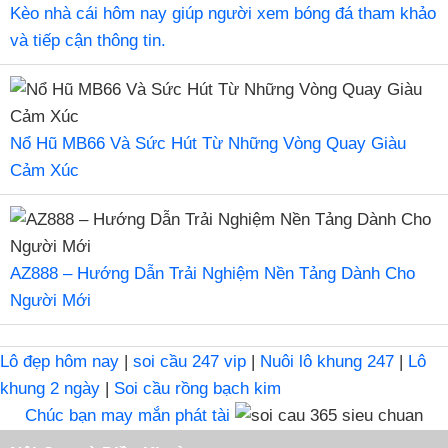
Kèo nhà cái hôm nay giúp người xem bóng đá tham khảo
và tiếp cận thông tin.
Nổ Hũ MB66 Và Sức Hút Từ Những Vòng Quay Giàu
Cảm Xúc
AZ888 – Hướng Dẫn Trải Nghiệm Nền Tảng Dành Cho
Người Mới
Lô đẹp hôm nay
|
soi cầu 247 vip
|
Nuôi lô khung 247
|
Lô
khung 2 ngày
|
Soi cầu rồng bạch kim
Chúc bạn may mắn phát tài