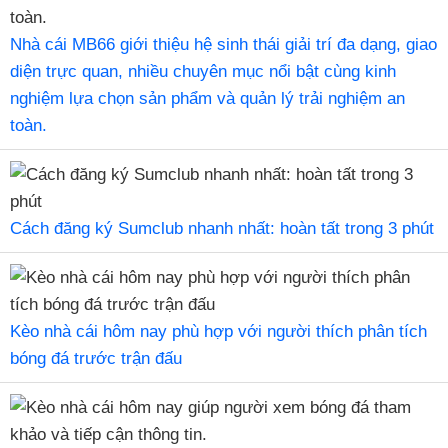
Nhà cái MB66 giới thiệu hệ sinh thái giải trí đa dạng, giao
diện trực quan, nhiều chuyên mục nổi bật cùng kinh
nghiệm lựa chọn sản phẩm và quản lý trải nghiệm an
toàn.
Cách đăng ký Sumclub nhanh nhất: hoàn tất trong 3 phút
Kèo nhà cái hôm nay phù hợp với người thích phân tích
bóng đá trước trận đấu