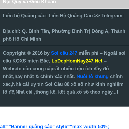
Nội Quy và Điều Khoản
Liên hệ Quảng cáo:
Liên Hệ Quảng Cáo >> Telegram:
Địa chỉ:
Q. Bình Tân, Phường Bình Trị Đông A, Thành
phố Hồ Chí Minh
Copyright © 2016 by
Soi cầu 247
miễn phí – Ngoài soi
cầu KQXS miền Bắc,
LoDepHomNay247.Net
–
Website
còn cung cấprất nhiều tiện ích đầy đủ
nhất,hay nhất & chính xác nhất.
Nuôi lô khung
chính
xác,Nhà cái uy tín Soi Cầu 88 xổ số như kinh nghiệm
lô đề,Nhà cái ,thống kê, kết quả xổ số theo ngày...!
alt="Banner quảng cáo" style="max-width:50%;