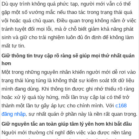
Dù quy trình không quá phức tạp, người mới vẫn có thể
gặp một số vướng mắc nếu thao tác trong trạng thái quá
vội hoặc quá chủ quan. Điều quan trọng không nằm ở việc
tránh tuyệt đối mọi lỗi, mà ở chỗ biết giảm khả năng phát
sinh và giữ cho trải nghiệm luôn đủ ổn định để không làm
mất tự tin.
Giữ thông tin truy cập rõ ràng sẽ giúp mọi thứ nhất quán
hơn
Một trong những nguyên nhân khiến người mới dễ rơi vào
trạng thái lúng túng là không thật sự kiểm soát tốt dữ liệu
mình đang dùng. Khi thông tin được ghi nhớ thiếu rõ ràng
hoặc xử lý quá tùy hứng, mỗi lần truy cập lại có thể trở
thành một lần tự gây áp lực cho chính mình. Với
c168
đăng nhập
, sự nhất quán ở phần này là nền rất quan trọng.
Giữ nguyên tắc an toàn giúp tâm lý yên hơn khi bắt đầu
Người mới thường chỉ nghĩ đến việc vào được nền tảng