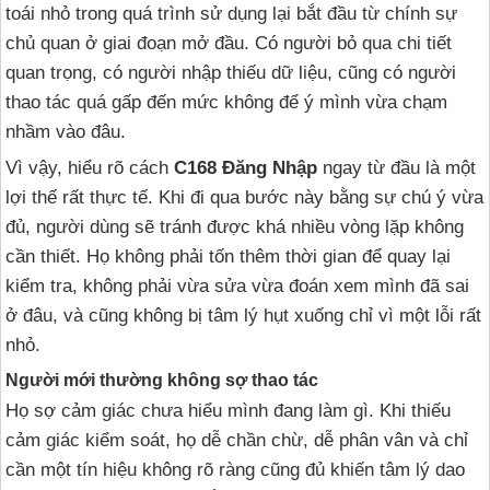
toái nhỏ trong quá trình sử dụng lại bắt đầu từ chính sự
chủ quan ở giai đoạn mở đầu. Có người bỏ qua chi tiết
quan trọng, có người nhập thiếu dữ liệu, cũng có người
thao tác quá gấp đến mức không để ý mình vừa chạm
nhầm vào đâu.
Vì vậy, hiểu rõ cách
C168 Đăng Nhập
ngay từ đầu là một
lợi thế rất thực tế. Khi đi qua bước này bằng sự chú ý vừa
đủ, người dùng sẽ tránh được khá nhiều vòng lặp không
cần thiết. Họ không phải tốn thêm thời gian để quay lại
kiểm tra, không phải vừa sửa vừa đoán xem mình đã sai
ở đâu, và cũng không bị tâm lý hụt xuống chỉ vì một lỗi rất
nhỏ.
Người mới thường không sợ thao tác
Họ sợ cảm giác chưa hiểu mình đang làm gì. Khi thiếu
cảm giác kiểm soát, họ dễ chần chừ, dễ phân vân và chỉ
cần một tín hiệu không rõ ràng cũng đủ khiến tâm lý dao