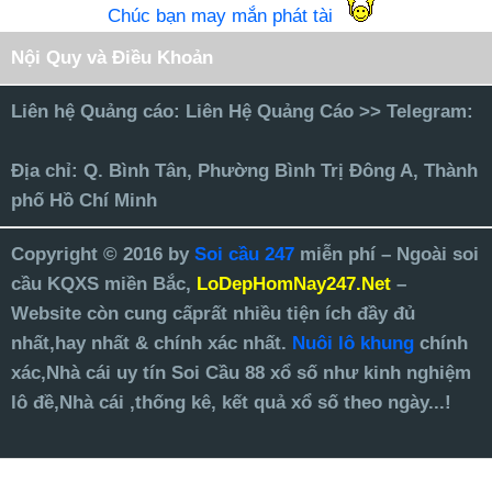
Chúc bạn may mắn phát tài
Nội Quy và Điều Khoản
Liên hệ Quảng cáo:
Liên Hệ Quảng Cáo >> Telegram:
Địa chỉ:
Q. Bình Tân, Phường Bình Trị Đông A, Thành
phố Hồ Chí Minh
Copyright © 2016 by
Soi cầu 247
miễn phí – Ngoài soi
cầu KQXS miền Bắc,
LoDepHomNay247.Net
–
Website
còn cung cấprất nhiều tiện ích đầy đủ
nhất,hay nhất & chính xác nhất.
Nuôi lô khung
chính
xác,Nhà cái uy tín Soi Cầu 88 xổ số như kinh nghiệm
lô đề,Nhà cái ,thống kê, kết quả xổ số theo ngày...!