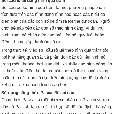
Soi cầu lô đề dạng hình quả trám
Soi cầu xổ số hình quả trám là một phương pháp phân
tích dựa trên các hình dạng hình học hoặc các biểu đồ
diễn biến của các con số để tìm ra lợi thế dự đoán. Người
chơi sẽ sắp xếp các con số theo hình dáng, ví dụ như
hình trám, để nhận diện các mối liên hệ, quy luật hoặc
điểm chung giúp dự đoán số ra.
Trong thực tế, việc
soi cầu lô đề
theo hình quả trám đòi
hỏi khả năng quan sát và phân tích các dữ liệu hình số
trong một khoảng thời gian dài. Khi thấy các hình dáng lặp
lại hoặc các điểm hội tụ, người chơi có thể chuyển sang
phân tích các con số dựa trên hình dạng này để dự đoán
kết quả có khả năng trúng cao hơn.
Sử dụng công thức Pascal để soi cầu
Công thức Pascal là một phương pháp dự đoán dựa trên
dãy số Pascal, tạo ra các tổ hợp số để xác định khả năng
xuất hiện của các con số trong kỳ xổ số tới. Phương pháp