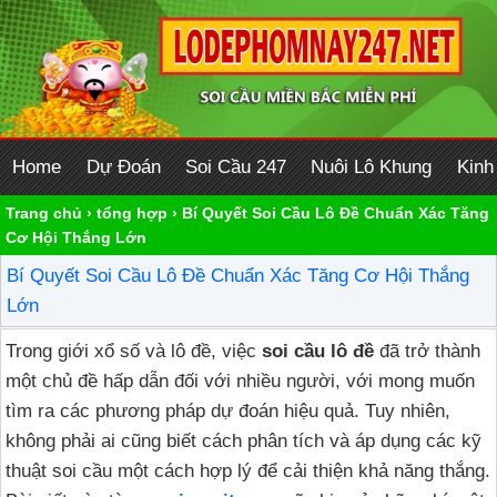
Home
Dự Đoán
Soi Cầu 247
Nuôi Lô Khung
Kinh
Trang chủ
›
tổng hợp
›
Bí Quyết Soi Cầu Lô Đề Chuẩn Xác Tăng
Cơ Hội Thắng Lớn
Bí Quyết Soi Cầu Lô Đề Chuẩn Xác Tăng Cơ Hội Thắng
Lớn
Trong giới xổ số và lô đề, việc
soi cầu lô đề
đã trở thành
một chủ đề hấp dẫn đối với nhiều người, với mong muốn
tìm ra các phương pháp dự đoán hiệu quả. Tuy nhiên,
không phải ai cũng biết cách phân tích và áp dụng các kỹ
thuật soi cầu một cách hợp lý để cải thiện khả năng thắng.