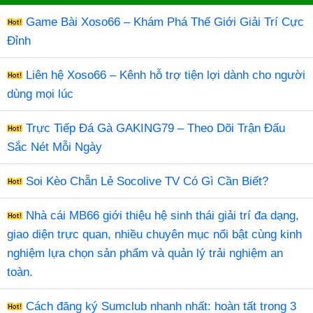
e
o
e
Game Bài Xoso66 – Khám Phá Thế Giới Giải Trí Cực
b
d
Đỉnh
o
o
o
n
Liên hệ Xoso66 – Kênh hỗ trợ tiện lợi dành cho người
dùng mọi lúc
k
Trực Tiếp Đá Gà GAKING79 – Theo Dõi Trận Đấu
Sắc Nét Mỗi Ngày
Soi Kèo Chẵn Lẻ Socolive TV Có Gì Cần Biết?
Nhà cái MB66 giới thiệu hệ sinh thái giải trí đa dạng,
giao diện trực quan, nhiều chuyên mục nổi bật cùng kinh
nghiệm lựa chọn sản phẩm và quản lý trải nghiệm an
toàn.
Cách đăng ký Sumclub nhanh nhất: hoàn tất trong 3