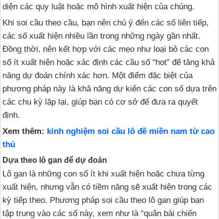
diện các quy luật hoặc mô hình xuất hiện của chúng.
Khi soi cầu theo cầu, bạn nên chú ý đến các số liên tiếp,
các số xuất hiện nhiều lần trong những ngày gần nhất.
Đồng thời, nên kết hợp với các mẹo như loại bỏ các con
số ít xuất hiện hoặc xác định các cầu số “hot” để tăng khả
năng dự đoán chính xác hơn. Một điểm đặc biệt của
phương pháp này là khả năng dự kiến các con số dựa trên
các chu kỳ lặp lại, giúp bạn có cơ sở để đưa ra quyết
định.
Xem thêm:
kinh nghiệm soi cầu lô đề miền nam từ cao
thủ
Dựa theo lô gan để dự đoán
Lô gan là những con số ít khi xuất hiện hoặc chưa từng
xuất hiện, nhưng vẫn có tiềm năng sẽ xuất hiện trong các
kỳ tiếp theo. Phương pháp soi cầu theo lô gan giúp bạn
tập trung vào các số này, xem như là “quân bài chiến