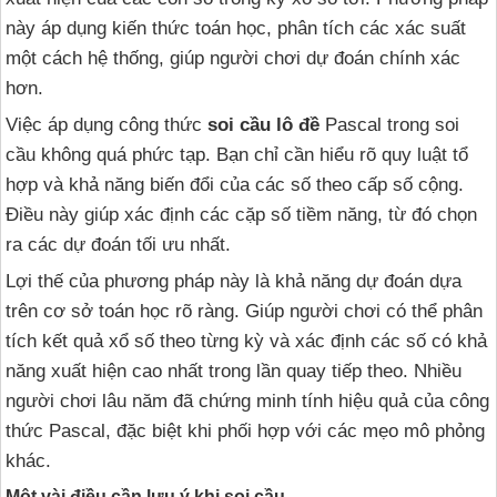
này áp dụng kiến thức toán học, phân tích các xác suất
một cách hệ thống, giúp người chơi dự đoán chính xác
hơn.
Việc áp dụng công thức
soi cầu lô đề
Pascal trong soi
cầu không quá phức tạp. Bạn chỉ cần hiểu rõ quy luật tổ
hợp và khả năng biến đổi của các số theo cấp số cộng.
Điều này giúp xác định các cặp số tiềm năng, từ đó chọn
ra các dự đoán tối ưu nhất.
Lợi thế của phương pháp này là khả năng dự đoán dựa
trên cơ sở toán học rõ ràng. Giúp người chơi có thể phân
tích kết quả xổ số theo từng kỳ và xác định các số có khả
năng xuất hiện cao nhất trong lần quay tiếp theo. Nhiều
người chơi lâu năm đã chứng minh tính hiệu quả của công
thức Pascal, đặc biệt khi phối hợp với các mẹo mô phỏng
khác.
Một vài điều cần lưu ý khi soi cầu