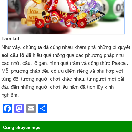
Tạm kết
Như vậy, chúng ta đã cùng nhau khám phá những bí quyết
soi cầu lô đề
hiệu quả thông qua các phương pháp như
bạc nhớ, cầu, lô gan, hình quả trám và công thức Pascal.
Mỗi phương pháp đều có ưu điểm riêng và phù hợp với
từng đối tượng người chơi khác nhau, từ người mới bắt
đầu đến những người chơi lâu năm đã tích lũy kinh
nghiệm.
F
M
E
S
a
a
m
h
c
st
ail
ar
Cùng chuyên mục