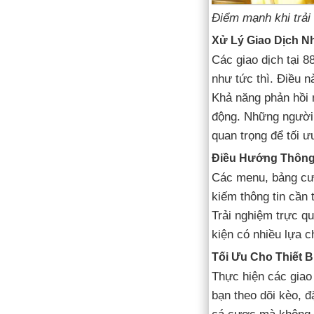
Điểm mạnh khi trải 
Xử Lý Giao Dịch 
Các giao dịch tại 8
như tức thì. Điều n
Khả năng phản hồi 
động. Những người 
quan trọng để tối ư
Điều Hướng Thôn
Các menu, bảng cượ
kiếm thông tin cần 
Trải nghiệm trực qu
kiện có nhiều lựa c
Tối Ưu Cho Thiết B
Thực hiện các giao
bạn theo dõi kèo, đ