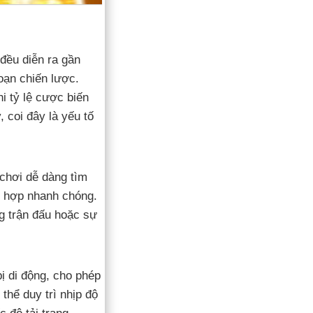
 đều diễn ra gần
đoạn chiến lược.
i tỷ lệ cược biến
 coi đây là yếu tố
chơi dễ dàng tìm
hù hợp nhanh chóng.
ng trận đấu hoặc sự
ị di động, cho phép
thể duy trì nhịp độ