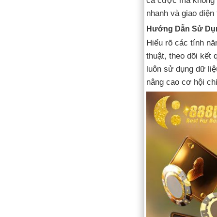
cá cược mà không cầ
nhanh và giao diện 
Hướng Dẫn Sử Dụn
Hiểu rõ các tính nă
thuật, theo dõi kết
luôn sử dụng dữ li
nâng cao cơ hội ch