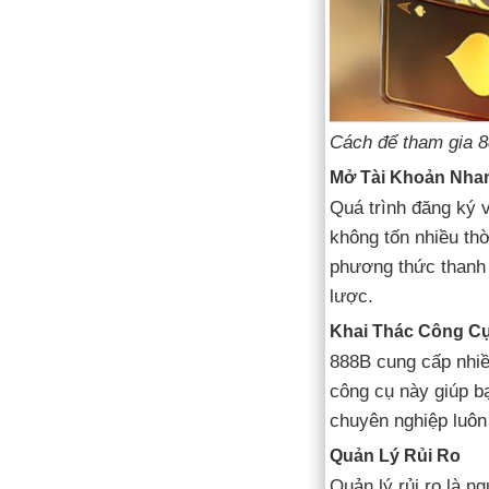
Cách để tham gia 8
Mở Tài Khoản Nha
Quá trình đăng ký v
không tốn nhiều thờ
phương thức thanh 
lược.
Khai Thác Công Cụ
888B cung cấp nhiề
công cụ này giúp b
chuyên nghiệp luôn 
Quản Lý Rủi Ro
Quản lý rủi ro là n