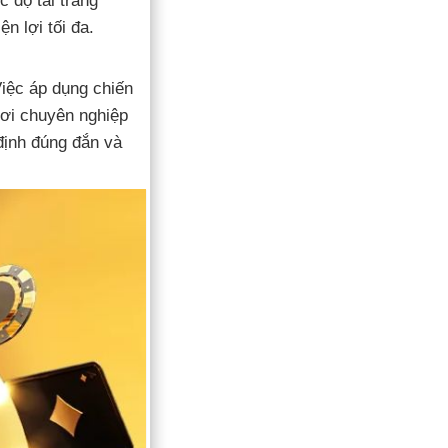
c độ tải trang
n lợi tối đa.
Việc áp dụng chiến
hơi chuyên nghiệp
định đúng đắn và