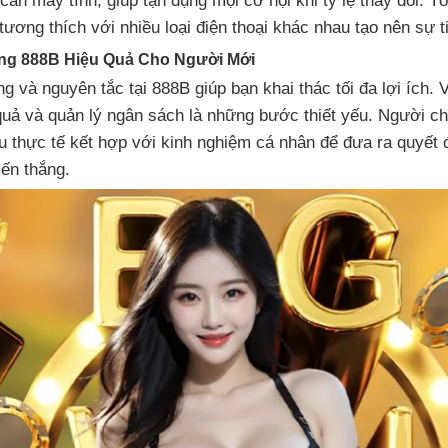
n máy tính, giúp tận dụng mọi cơ hội khi tỷ lệ thay đổi. Tố
tương thích với nhiều loại điện thoại khác nhau tạo nên sự tiệ
g 888B Hiệu Quả Cho Người Mới
ng và nguyên tắc tại 888B giúp bạn khai thác tối đa lợi ích. 
 quả và quản lý ngân sách là những bước thiết yếu. Người c
ệu thực tế kết hợp với kinh nghiệm cá nhân để đưa ra quyết 
iến thắng.