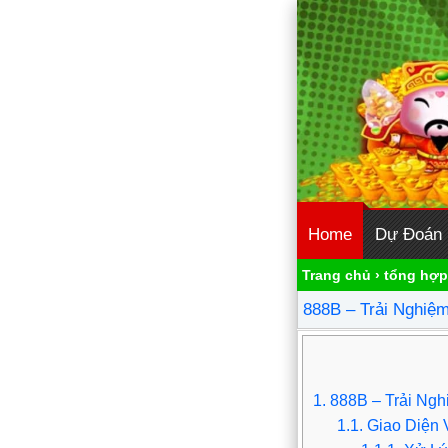
Home
Dự Đoán
Trang chủ
›
tổng hợp
888B – Trải Nghiệ
1.
888B – Trải Ngh
1.1.
Giao Diện 