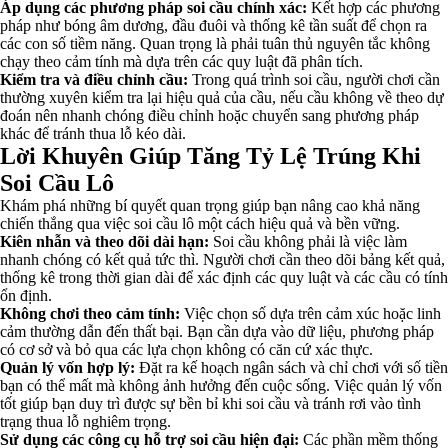
Áp dụng các phương pháp soi cầu chính xác:
Kết hợp các phương
pháp như bóng âm dương, đầu đuôi và thống kê tần suất để chọn ra
các con số tiềm năng. Quan trọng là phải tuân thủ nguyên tắc không
chạy theo cảm tính mà dựa trên các quy luật đã phân tích.
Kiểm tra và điều chỉnh cầu:
Trong quá trình soi cầu, người chơi cần
thường xuyên kiểm tra lại hiệu quả của cầu, nếu cầu không về theo dự
đoán nên nhanh chóng điều chỉnh hoặc chuyển sang phương pháp
khác để tránh thua lỗ kéo dài.
Lời Khuyên Giúp Tăng Tỷ Lệ Trúng Khi
Soi Cầu Lô
Khám phá những bí quyết quan trọng giúp bạn nâng cao khả năng
chiến thắng qua việc soi cầu lô một cách hiệu quả và bền vững.
Kiên nhẫn và theo dõi dài hạn:
Soi cầu không phải là việc làm
nhanh chóng có kết quả tức thì. Người chơi cần theo dõi bảng kết quả,
thống kê trong thời gian dài để xác định các quy luật và các cầu có tính
ổn định.
Không chơi theo cảm tính:
Việc chọn số dựa trên cảm xúc hoặc linh
cảm thường dẫn đến thất bại. Bạn cần dựa vào dữ liệu, phương pháp
có cơ sở và bỏ qua các lựa chọn không có căn cứ xác thực.
Quản lý vốn hợp lý:
Đặt ra kế hoạch ngân sách và chỉ chơi với số tiền
bạn có thể mất mà không ảnh hưởng đến cuộc sống. Việc quản lý vốn
tốt giúp bạn duy trì được sự bền bỉ khi soi cầu và tránh rơi vào tình
trạng thua lỗ nghiêm trọng.
Sử dụng các công cụ hỗ trợ soi cầu hiện đại:
Các phần mềm thống