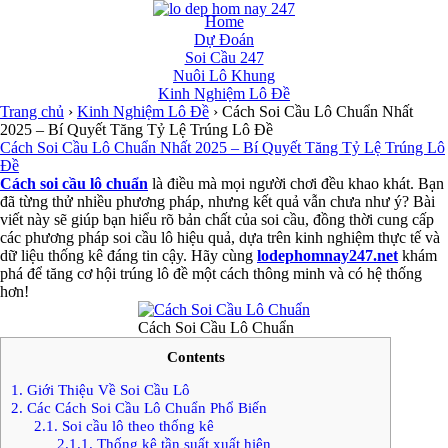
Home
Dự Đoán
Soi Cầu 247
Nuôi Lô Khung
Kinh Nghiệm Lô Đề
Trang chủ
›
Kinh Nghiệm Lô Đề
›
Cách Soi Cầu Lô Chuẩn Nhất
2025 – Bí Quyết Tăng Tỷ Lệ Trúng Lô Đề
Cách Soi Cầu Lô Chuẩn Nhất 2025 – Bí Quyết Tăng Tỷ Lệ Trúng Lô
Đề
Cách soi cầu lô chuẩn
là điều mà mọi người chơi đều khao khát. Bạn
đã từng thử nhiều phương pháp, nhưng kết quả vẫn chưa như ý? Bài
viết này sẽ giúp bạn hiểu rõ bản chất của soi cầu, đồng thời cung cấp
các phương pháp soi cầu lô hiệu quả, dựa trên kinh nghiệm thực tế và
dữ liệu thống kê đáng tin cậy. Hãy cùng
lodephomnay247.net
khám
phá để tăng cơ hội trúng lô đề một cách thông minh và có hệ thống
hơn!
Cách Soi Cầu Lô Chuẩn
Contents
1.
Giới Thiệu Về Soi Cầu Lô
2.
Các Cách Soi Cầu Lô Chuẩn Phổ Biến
2.1.
Soi cầu lô theo thống kê
2.1.1.
Thống kê tần suất xuất hiện