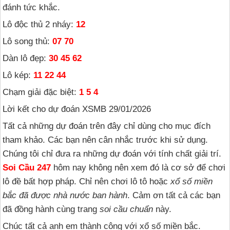
đánh tức khắc.
Lô độc thủ 2 nháy:
12
Lô song thủ:
07 70
Dàn lô đẹp:
30 45 62
Lô kép:
11 22 44
Chạm giải đặc biệt:
1 5 4
Lời kết cho dự đoán XSMB 29/01/2026
Tất cả những dự đoán trên đây chỉ dùng cho mục đích
tham khảo. Các bạn nên cân nhắc trước khi sử dụng.
Chúng tôi chỉ đưa ra những dự đoán với tính chất giải trí.
Soi Cầu 247
hôm nay không nên xem đó là cơ sở để chơi
lô đề bất hợp pháp. Chỉ nên chơi lô tô hoặc
xổ số miền
bắc đã được nhà nước ban hành
. Cảm ơn tất cả các bạn
đã đồng hành cùng trang
soi cầu chuẩn
này.
Chúc tất cả anh em thành công với xổ số miền bắc.