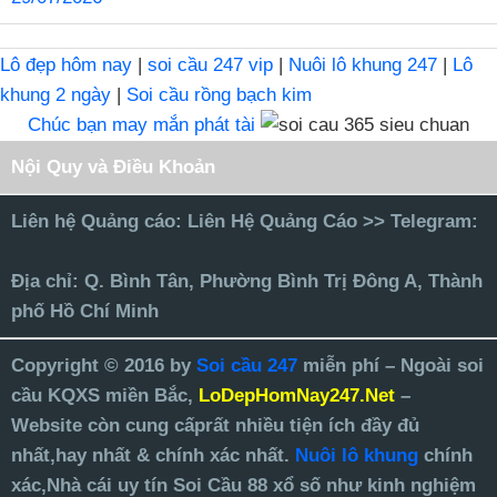
Lô đẹp hôm nay
|
soi cầu 247 vip
|
Nuôi lô khung 247
|
Lô
khung 2 ngày
|
Soi cầu rồng bạch kim
Chúc bạn may mắn phát tài
Nội Quy và Điều Khoản
Liên hệ Quảng cáo:
Liên Hệ Quảng Cáo >> Telegram:
Địa chỉ:
Q. Bình Tân, Phường Bình Trị Đông A, Thành
phố Hồ Chí Minh
Copyright © 2016 by
Soi cầu 247
miễn phí – Ngoài soi
cầu KQXS miền Bắc,
LoDepHomNay247.Net
–
Website
còn cung cấprất nhiều tiện ích đầy đủ
nhất,hay nhất & chính xác nhất.
Nuôi lô khung
chính
xác,Nhà cái uy tín Soi Cầu 88 xổ số như kinh nghiệm