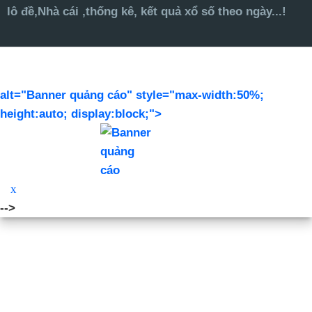
lô đề,Nhà cái ,thống kê, kết quả xổ số theo ngày...!
alt="Banner quảng cáo" style="max-width:50%;
height:auto; display:block;">
x
-->