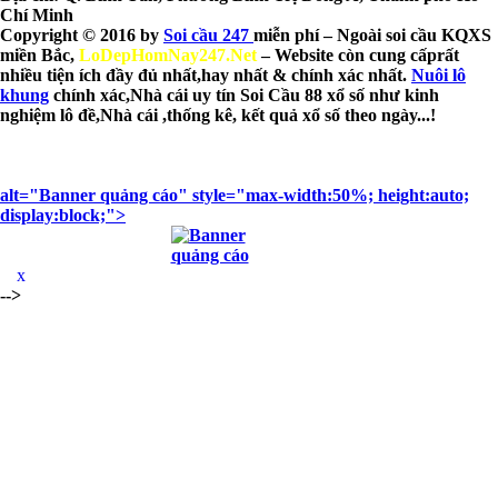
Chí Minh
Copyright © 2016 by
Soi cầu 247
miễn phí – Ngoài soi cầu KQXS
miền Bắc,
LoDepHomNay247.Net
–
Website
còn cung cấprất
nhiều tiện ích đầy đủ nhất,hay nhất & chính xác nhất.
Nuôi lô
khung
chính xác,Nhà cái uy tín Soi Cầu 88 xổ số như kinh
nghiệm lô đề,Nhà cái ,thống kê, kết quả xổ số theo ngày...!
alt="Banner quảng cáo" style="max-width:50%; height:auto;
display:block;">
x
-->