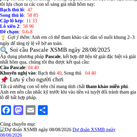
tôi lựa chọn ra các con số sáng giá nhất hôm nay:
Bạch thủ lô
:
47
Song thủ lô
:
58 85
Cặp lô kép
:
11 33
Lô xiên 2
:
58 96
Đề chạm
:
0-6-8
Gợi ý thêm
: Anh em có thể tham khảo các dàn số nuôi khung 2–3
ngày để tăng tỷ lệ về bờ an toàn.
Soi cầu Pascale XSMB ngày 28/08/2025
Áp dụng phương pháp
Pascale
, kết hợp dữ liệu từ giải đặc biệt và giải
nhất hôm qua, chúng tôi thu được kết quả cầu:
Cầu Pascale
:
04 40
Khuyến nghị vào
: Bạch thủ
40
, Song thủ
04 40
Lưu ý cho người chơi
Tất cả những con số trên chỉ mang tính chất
tham khảo miễn phí
.
Anh em nên cân nhắc kỹ trước khi vào tiền và tuyệt đối tránh tham gia
lô đề bất hợp pháp.
Facebook
Mastodon
Email
Share
Cùng chuyên mục
Dự đoán XSMB ngày
08/08/2026