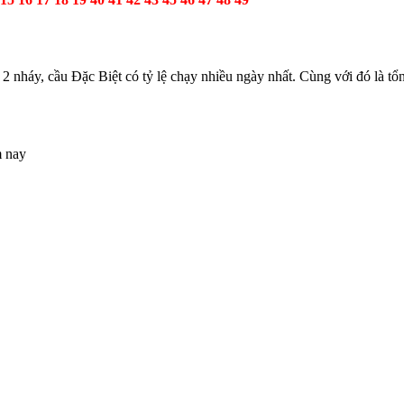
 2 nháy, cầu Đặc Biệt có tỷ lệ chạy nhiều ngày nhất. Cùng với đó là 
m nay