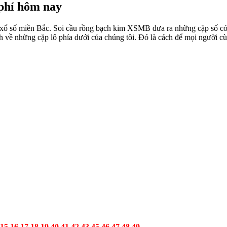
phí hôm nay
ả xổ số miền Bắc. Soi cầu rồng bạch kim XSMB đưa ra những cặp số c
về những cặp lô phía dưới của chúng tôi. Đó là cách để mọi người cùn
 15 16 17 18 19 40 41 42 43 45 46 47 48 49