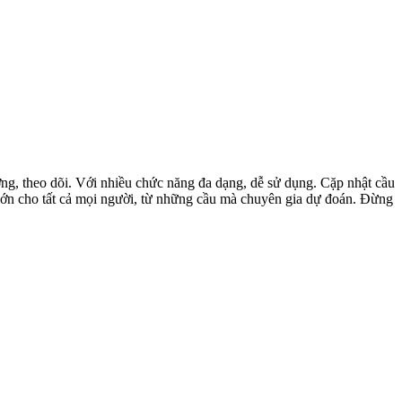
ng, theo dõi. Với nhiều chức năng đa dạng, dễ sử dụng. Cặp nhật cầu
g lớn cho tất cả mọi người, từ những cầu mà chuyên gia dự đoán. Đừng