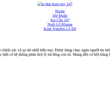
Home
Dự Đoán
Soi Cầu 247
Nuôi Lô Khung
Kinh Nghiệm Lô Đề
chính xác và uy tín nhất hiện nay. Được hàng chục ngàn người tin tưở
c biệt có hệ thống phân tích tỷ mỉ từng con số. Mang đến cơ hội trún