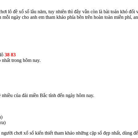
ơi lô đề xổ số lâu năm, tuy nhiên thì đây vẫn còn là bài toán khó đố
ẩn mỗi ngày cho anh em tham khảo phía bên trên hoàn toàn miễn phí, 
lô
38 83
p nhất trong hôm nay.
ề nhiều của đài miền Bắc tính đến ngày hôm nay.
n)
ra)
p người chơi xổ số kiến thiết tham khảo những cặp số đẹp nhất, dùng để