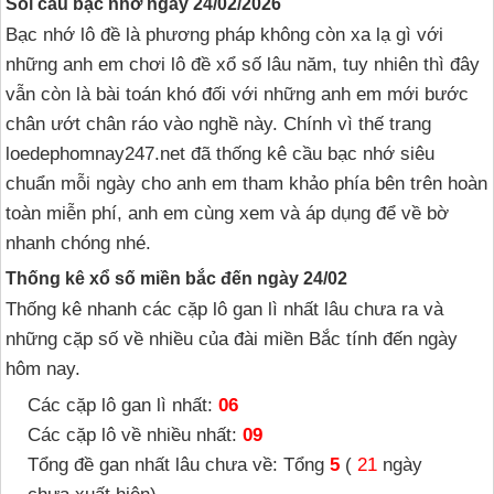
Soi cầu bạc nhớ ngày 24/02/2026
Bạc nhớ lô đề là phương pháp không còn xa lạ gì với
những anh em chơi lô đề xổ số lâu năm, tuy nhiên thì đây
vẫn còn là bài toán khó đối với những anh em mới bước
chân ướt chân ráo vào nghề này. Chính vì thế trang
loedephomnay247.net đã thống kê cầu bạc nhớ siêu
chuẩn mỗi ngày cho anh em tham khảo phía bên trên hoàn
toàn miễn phí, anh em cùng xem và áp dụng để về bờ
nhanh chóng nhé.
Thống kê xổ số miền bắc đến ngày 24/02
Thống kê nhanh các cặp lô gan lì nhất lâu chưa ra và
những cặp số về nhiều của đài miền Bắc tính đến ngày
hôm nay.
Các cặp lô gan lì nhất:
06
Các cặp lô về nhiều nhất:
09
Tổng đề gan nhất lâu chưa về: Tổng
5
(
21
ngày