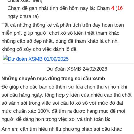
chưa xuất hiện)
Chạm đề gan nhất tính đến hôm nay là: Chạm
4
(
16
ngày chưa ra)
Tất cả những thống kê và phân tích trên đây hoàn toàn
miễn phí, giúp người chơi xổ số kiến thiết tham khảo
những cặp số đẹp nhất, dùng để tham khảo là chính,
không cổ súy cho việc đánh lô đề.
Dự đoán XSMB 24/02/2026
Những chuyên mục dùng trong soi cầu xsmb
Để giúp cho các bạn có thêm sự lựa chọn thú vị hơn khi
soi cầu hàng ngày, tổng hợp ý kiến của nhiều cao thủ chốt
số sành sỏi trong việc soi cầu lô xổ số với mức độ đạt
mức chuẩn xác 100% đã tìm ra được hạng mục để mọi
người dễ dàng hơn trong việc soi và tính toán là:
Anh em cần tìm hiểu nhiều phương pháp soi cầu khác