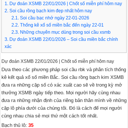
1.
Dự đoán XSMB 22/01/2026 | Chốt số miễn phí hôm nay
2.
Soi cầu rồng bạch kim đẹp nhất hôm nay
2.1.
Soi cầu bạc nhớ ngày 22-01-2026
2.2.
Thống kê xổ số miền bắc đến ngày 22-01
2.3.
Những chuyên mục dùng trong soi cầu xsmb
3.
Dự đoán XSMB 22/01/2026 – Soi cầu miền bắc chính
xác
Dự đoán XSMB 22/01/2026 | Chốt số miễn phí hôm nay
Dựa theo các phương pháp soi cầu rbk và phân tích thống
kê kết quả xổ số miền Bắc. Soi cầu rồng bạch kim XSMB
đưa ra những cặp số có xác xuất cao sẽ về trong kỳ mở
thưởng XSMB ngày tiếp theo. Mọi người hãy cùng nhau
đưa ra những nhận định của riêng bản thân mình về những
cặp lô phía dưới của chúng tôi. Đó là cách để mọi người
cùng nhau chia sẻ mọi thứ một cách tốt nhất.
Bạch thủ lô:
35