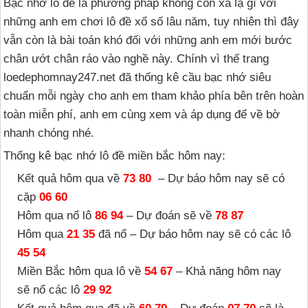
Bạc nhớ lô đề là phương pháp không còn xa lạ gì với
những anh em chơi lô đề xổ số lâu năm, tuy nhiên thì đây
vẫn còn là bài toán khó đối với những anh em mới bước
chân ướt chân ráo vào nghề này. Chính vì thế trang
loedephomnay247.net đã thống kê cầu bạc nhớ siêu
chuẩn mỗi ngày cho anh em tham khảo phía bên trên hoàn
toàn miễn phí, anh em cùng xem và áp dụng để về bờ
nhanh chóng nhé.
Thống kê bạc nhớ lô đề miền bắc hôm nay:
Kết quả hôm qua về
73 80
– Dự báo hôm nay sẽ có
cặp
06 60
Hôm qua nổ lô
86 94
– Dự đoán sẽ về
78 87
Hôm qua
21 35
đã nổ – Dự báo hôm nay sẽ có các lô
45 54
Miền Bắc hôm qua lô về
54 67
– Khả năng hôm nay
sẽ nổ các lô
29 92