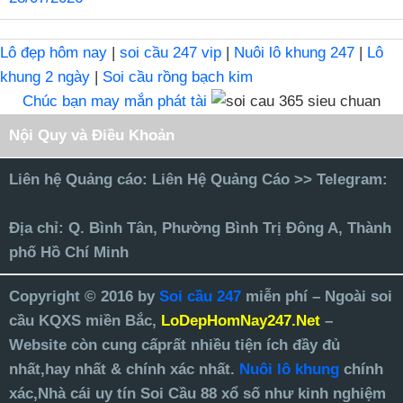
Lô đẹp hôm nay
|
soi cầu 247 vip
|
Nuôi lô khung 247
|
Lô
khung 2 ngày
|
Soi cầu rồng bạch kim
Chúc bạn may mắn phát tài
Nội Quy và Điều Khoản
Liên hệ Quảng cáo:
Liên Hệ Quảng Cáo >> Telegram:
Địa chỉ:
Q. Bình Tân, Phường Bình Trị Đông A, Thành
phố Hồ Chí Minh
Copyright © 2016 by
Soi cầu 247
miễn phí – Ngoài soi
cầu KQXS miền Bắc,
LoDepHomNay247.Net
–
Website
còn cung cấprất nhiều tiện ích đầy đủ
nhất,hay nhất & chính xác nhất.
Nuôi lô khung
chính
xác,Nhà cái uy tín Soi Cầu 88 xổ số như kinh nghiệm