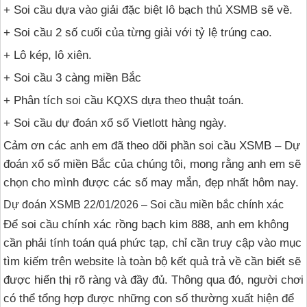
+ Soi cầu dựa vào giải đặc biệt lô bạch thủ XSMB sẽ về.
+ Soi cầu 2 số cuối của từng giải với tỷ lệ trúng cao.
+ Lô kép, lô xiên.
+ Soi cầu 3 càng miền Bắc
+ Phân tích soi cầu KQXS dựa theo thuật toán.
+ Soi cầu dự đoán xổ số Vietlott hàng ngày.
Cảm ơn các anh em đã theo dõi phần soi cầu XSMB – Dự
đoán xổ số miền Bắc của chúng tôi, mong rằng anh em sẽ
chọn cho mình được các số may mắn, đẹp nhất hôm nay.
Dự đoán XSMB 22/01/2026 – Soi cầu miền bắc chính xác
Để soi cầu chính xác rồng bạch kim 888, anh em không
cần phải tính toán quá phức tạp, chỉ cần truy cập vào mục
tìm kiếm trên website là toàn bộ kết quả trả về cần biết sẽ
được hiển thị rõ ràng và đầy đủ. Thông qua đó, người chơi
có thể tổng hợp được những con số thường xuất hiện để