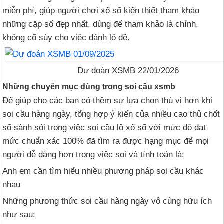
miễn phí, giúp người chơi xổ số kiến thiết tham khảo
những cặp số đẹp nhất, dùng để tham khảo là chính,
không cổ súy cho việc đánh lô đề.
Dự đoán XSMB 22/01/2026
Những chuyên mục dùng trong soi cầu xsmb
Để giúp cho các bạn có thêm sự lựa chọn thú vị hơn khi
soi cầu hàng ngày, tổng hợp ý kiến của nhiều cao thủ chốt
số sành sỏi trong việc soi cầu lô xổ số với mức độ đạt
mức chuẩn xác 100% đã tìm ra được hạng mục để mọi
người dễ dàng hơn trong việc soi và tính toán là:
Anh em cần tìm hiểu nhiều phương pháp soi cầu khác
nhau
Những phương thức soi cầu hàng ngày vô cùng hữu ích
như sau: