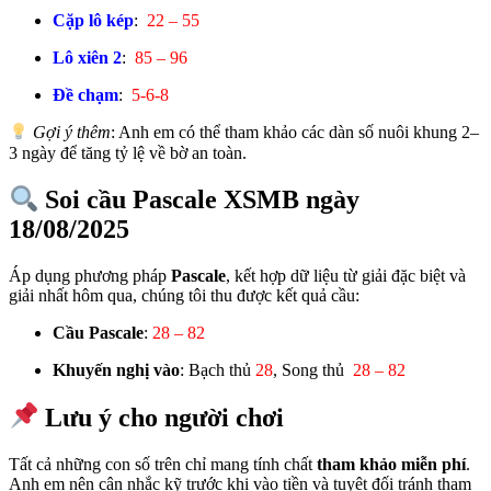
Cặp lô kép
:
22 – 55
Lô xiên 2
:
85 – 96
Đề chạm
:
5-6-8
Gợi ý thêm
: Anh em có thể tham khảo các dàn số nuôi khung 2–
3 ngày để tăng tỷ lệ về bờ an toàn.
Soi cầu Pascale XSMB ngày
18/08/2025
Áp dụng phương pháp
Pascale
, kết hợp dữ liệu từ giải đặc biệt và
giải nhất hôm qua, chúng tôi thu được kết quả cầu:
Cầu Pascale
:
28 – 82
Khuyến nghị vào
: Bạch thủ
28
, Song thủ
28 – 82
Lưu ý cho người chơi
Tất cả những con số trên chỉ mang tính chất
tham khảo miễn phí
.
Anh em nên cân nhắc kỹ trước khi vào tiền và tuyệt đối tránh tham