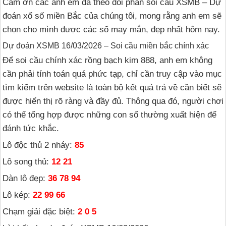
Cảm ơn các anh em đã theo dõi phần soi cầu XSMB – Dự
đoán xổ số miền Bắc của chúng tôi, mong rằng anh em sẽ
chọn cho mình được các số may mắn, đẹp nhất hôm nay.
Dự đoán XSMB 16/03/2026 – Soi cầu miền bắc chính xác
Để soi cầu chính xác rồng bạch kim 888, anh em không
cần phải tính toán quá phức tạp, chỉ cần truy cập vào mục
tìm kiếm trên website là toàn bộ kết quả trả về cần biết sẽ
được hiển thị rõ ràng và đầy đủ. Thông qua đó, người chơi
có thể tổng hợp được những con số thường xuất hiện để
đánh tức khắc.
Lô độc thủ 2 nháy:
85
Lô song thủ:
12 21
Dàn lô đẹp:
36 78 94
Lô kép:
22 99 66
Chạm giải đặc biệt:
2 0 5