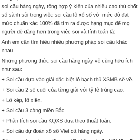
soi cầu hàng ngày, tổng hợp ý kiến của nhiều cao thủ chốt
số sành sỏi trong việc soi cầu lô xổ số với mức độ đạt
mức chuẩn xác 100% đã tìm ra được hạng mục để mọi
người dễ dàng hơn trong việc soi và tính toán là:
Anh em cần tìm hiểu nhiều phương pháp soi cầu khác
nhau
Những phương thức soi cầu hàng ngày vô cùng hữu ích
như sau:
+ Soi cầu dựa vào giải đặc biệt lô bạch thủ XSMB sẽ về.
+ Soi cầu 2 số cuối của từng giải với tỷ lệ trúng cao.
+ Lô kép, lô xiên.
+ Soi cầu 3 càng miền Bắc
+ Phân tích soi cầu KQXS dựa theo thuật toán.
+ Soi cầu dự đoán xổ số Vietlott hàng ngày.