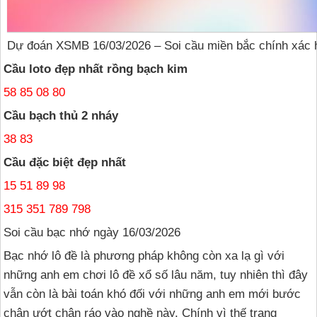
Dự đoán XSMB 16/03/2026 – Soi cầu miền bắc chính xác
Cầu loto đẹp nhất rồng bạch kim
58 85 08 80
Cầu bạch thủ 2 nháy
38 83
Cầu đặc biệt đẹp nhất
15 51 89 98
315 351 789 798
Soi cầu bạc nhớ ngày 16/03/2026
Bạc nhớ lô đề là phương pháp không còn xa lạ gì với
những anh em chơi lô đề xổ số lâu năm, tuy nhiên thì đây
vẫn còn là bài toán khó đối với những anh em mới bước
chân ướt chân ráo vào nghề này. Chính vì thế trang