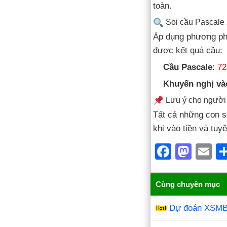
toàn.
Soi cầu Pascale
Áp dụng phương p
được kết quả cầu:
Cầu Pascale
:
72
Khuyến nghị và
Lưu ý cho người
Tất cả những con s
khi vào tiền và tuy
F
M
E
a
a
m
c
st
ai
Cùng chuyên mục
e
o
Dự đoán XSMB 
b
d