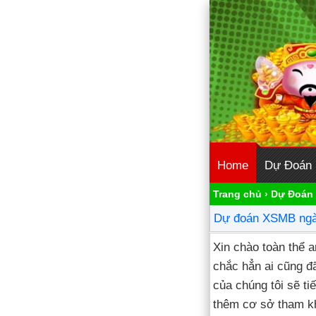
Home
Dự Đoán
Trang chủ
›
Dự Đoán
Dự đoán XSMB ngà
Xin chào toàn thể 
chắc hẳn ai cũng đ
của chúng tôi sẽ ti
thêm cơ sở tham k