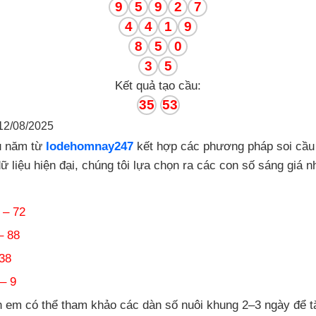
9
5
9
2
7
4
4
1
9
8
5
0
3
5
Kết quả tạo cầu:
35
53
2/08/2025
âu năm từ
lodehomnay247
kết hợp các phương pháp soi cầu 
ữ liệu hiện đại, chúng tôi lựa chọn ra các con số sáng giá 
 – 72
– 88
38
 – 9
h em có thể tham khảo các dàn số nuôi khung 2–3 ngày để tă