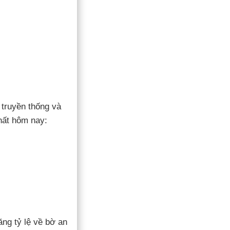
truyền thống và
nhất hôm nay:
ng tỷ lệ về bờ an