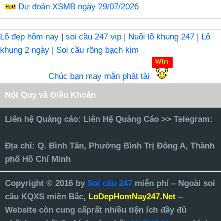
Dự đoán XSMB ngày 29/07/2026
Lô đẹp hôm nay
|
soi cầu 247 vip
|
Nuôi lô khung 247
|
Lô
khung 2 ngày
|
Soi cầu rồng bạch kim
Chúc bạn may mắn phát tài
Nội Quy và Điều Khoản
Liên hệ Quảng cáo:
Liên Hệ Quảng Cáo >> Telegram:
Địa chỉ:
Q. Bình Tân, Phường Bình Trị Đông A, Thành
phố Hồ Chí Minh
Copyright © 2016 by
Soi cầu 247
miễn phí – Ngoài soi
cầu KQXS miền Bắc,
LoDepHomNay247.Net
–
Website
còn cung cấprất nhiều tiện ích đầy đủ