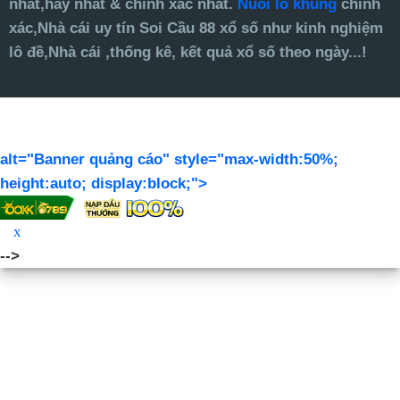
nhất,hay nhất & chính xác nhất.
Nuôi lô khung
chính
xác,Nhà cái uy tín Soi Cầu 88 xổ số như kinh nghiệm
lô đề,Nhà cái ,thống kê, kết quả xổ số theo ngày...!
alt="Banner quảng cáo" style="max-width:50%;
height:auto; display:block;">
x
-->