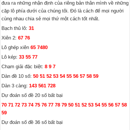
đưa ra những nhận định của riêng bản thân mình về những
cặp lô phía dưới của chúng tôi. Đó là cách để mọi người
cùng nhau chia sẻ mọi thứ một cách tốt nhất.
Bạch thủ lô:
31
Xiên 2:
67 76
Lô ghép xiên
65 7480
Lô kép:
33 55 77
Chạm giải đặc biệt:
8 9 7
Dàn đề 10 số:
50 51 52 53 54 55 56 57 58 59
Dàn 3 càng:
143 561 728
Dự đoán số đề 20 số bất bại
70 71 72 73 74 75 76 77 78 79 50 51 52 53 54 55 56 57 58
59
Dự đoán số đề 36 số bất bại