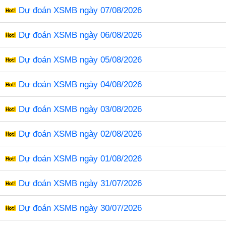
e
o
e
Dự đoán XSMB ngày 07/08/2026
b
d
o
o
Dự đoán XSMB ngày 06/08/2026
o
n
Dự đoán XSMB ngày 05/08/2026
k
Dự đoán XSMB ngày 04/08/2026
Dự đoán XSMB ngày 03/08/2026
Dự đoán XSMB ngày 02/08/2026
Dự đoán XSMB ngày 01/08/2026
Dự đoán XSMB ngày 31/07/2026
Dự đoán XSMB ngày 30/07/2026