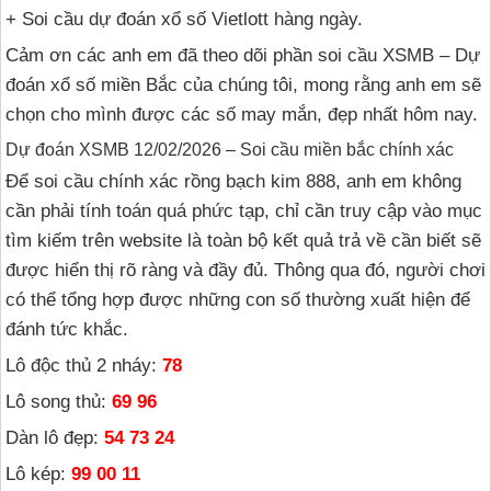
+ Soi cầu dự đoán xổ số Vietlott hàng ngày.
Cảm ơn các anh em đã theo dõi phần soi cầu XSMB – Dự
đoán xổ số miền Bắc của chúng tôi, mong rằng anh em sẽ
chọn cho mình được các số may mắn, đẹp nhất hôm nay.
Dự đoán XSMB 12/02/2026 – Soi cầu miền bắc chính xác
Để soi cầu chính xác rồng bạch kim 888, anh em không
cần phải tính toán quá phức tạp, chỉ cần truy cập vào mục
tìm kiếm trên website là toàn bộ kết quả trả về cần biết sẽ
được hiển thị rõ ràng và đầy đủ. Thông qua đó, người chơi
có thể tổng hợp được những con số thường xuất hiện để
đánh tức khắc.
Lô độc thủ 2 nháy:
78
Lô song thủ:
69 96
Dàn lô đẹp:
54 73 24
Lô kép:
99 00 11