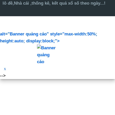
lô đề,Nhà cái ,thống kê, kết quả xổ số theo ngày...!
alt="Banner quảng cáo" style="max-width:50%;
height:auto; display:block;">
x
-->