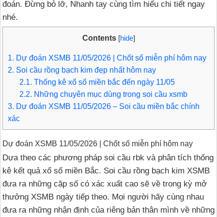
đoán. Đừng bỏ lỡ, Nhanh tay cùng tìm hiểu chi tiết ngay
nhé.
Contents
[
hide
]
1.
Dự đoán XSMB 11/05/2026 | Chốt số miễn phí hôm nay
2.
Soi cầu rồng bạch kim đẹp nhất hôm nay
2.1.
Thống kê xổ số miền bắc đến ngày 11/05
2.2.
Những chuyên mục dùng trong soi cầu xsmb
3.
Dự đoán XSMB 11/05/2026 – Soi cầu miền bắc chính
xác
Dự đoán XSMB 11/05/2026 | Chốt số miễn phí hôm nay
Dựa theo các phương pháp soi cầu rbk và phân tích thống
kê kết quả xổ số miền Bắc. Soi cầu rồng bạch kim XSMB
đưa ra những cặp số có xác xuất cao sẽ về trong kỳ mở
thưởng XSMB ngày tiếp theo. Mọi người hãy cùng nhau
đưa ra những nhận định của riêng bản thân mình về những