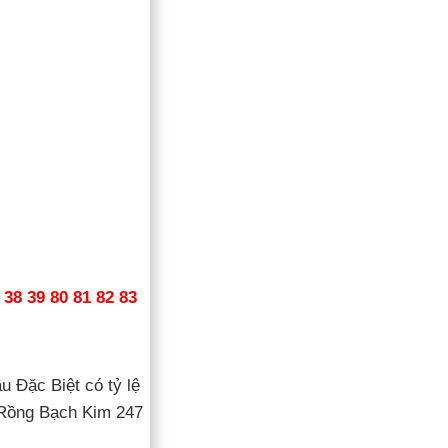
 38 39 80 81 82 83
u Đặc Biệt có tỷ lệ
 Rồng Bạch Kim 247