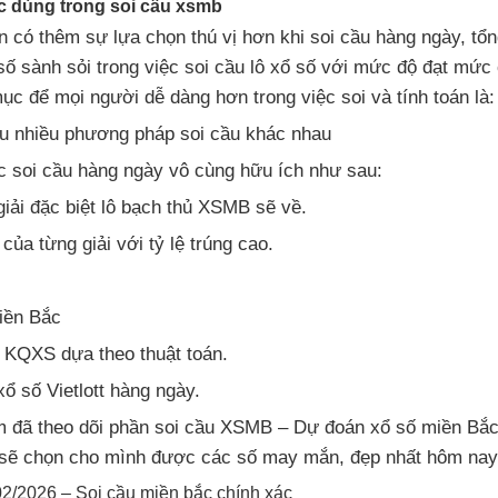
 dùng trong soi cầu xsmb
n có thêm sự lựa chọn thú vị hơn khi soi cầu hàng ngày, tổ
 số sành sỏi trong việc soi cầu lô xổ số với mức độ đạt mứ
c để mọi người dễ dàng hơn trong việc soi và tính toán là:
u nhiều phương pháp soi cầu khác nhau
 soi cầu hàng ngày vô cùng hữu ích như sau:
iải đặc biệt lô bạch thủ XSMB sẽ về.
của từng giải với tỷ lệ trúng cao.
iền Bắc
u KQXS dựa theo thuật toán.
ổ số Vietlott hàng ngày.
đã theo dõi phần soi cầu XSMB – Dự đoán xổ số miền Bắc 
sẽ chọn cho mình được các số may mắn, đẹp nhất hôm nay
/2026 – Soi cầu miền bắc chính xác