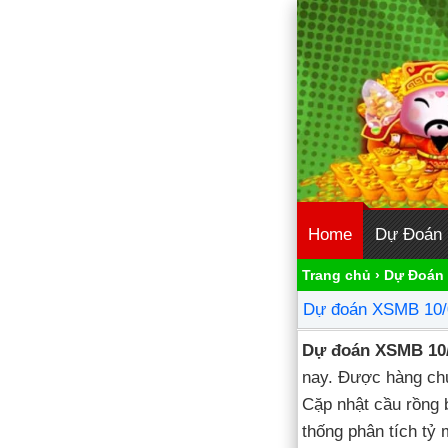
Home
Dự Đoán
Trang chủ
›
Dự Đoán
Dự đoán XSMB 10/
Dự đoán XSMB 10/
nay. Được hàng chụ
Cặp nhật cầu rồng b
thống phân tích tỷ 