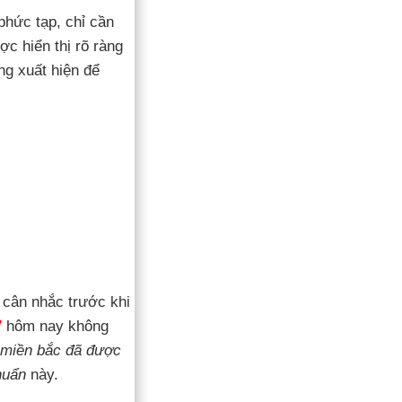
phức tạp, chỉ cần
ợc hiển thị rõ ràng
ng xuất hiện để
 cân nhắc trước khi
7
hôm nay không
 miền bắc đã được
huẩn
này.