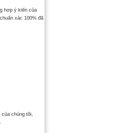
ng hợp ý kiến của
c chuẩn xác 100% đã
của chúng tôi,
.