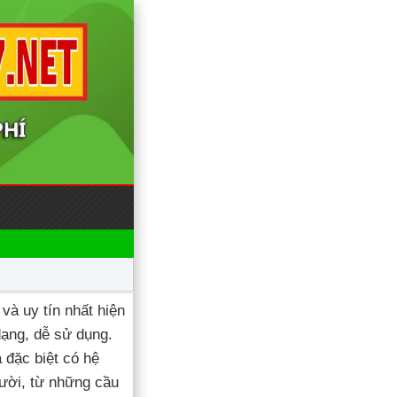
à uy tín nhất hiện
dạng, dễ sử dụng.
 đặc biệt có hệ
gười, từ những cầu