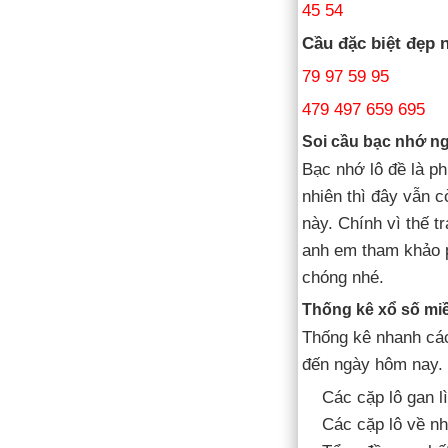
45 54
Cầu đặc biệt đẹp 
79 97 59 95
479 497 659 695
Soi cầu bạc nhớ ng
Bạc nhớ lô đề là p
nhiên thì đây vẫn 
này. Chính vì thế 
anh em tham khảo p
chóng nhé.
Thống kê xổ số mi
Thống kê nhanh các
đến ngày hôm nay.
Các cặp lô gan lì
Các cặp lô về nh