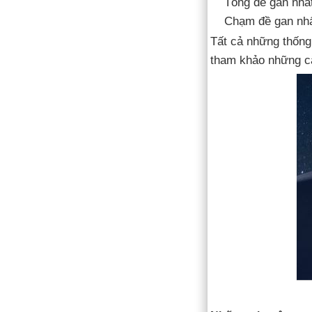
Tổng đề gan nhấ
Chạm đề gan nhấ
Tất cả những thống 
tham khảo những cặ