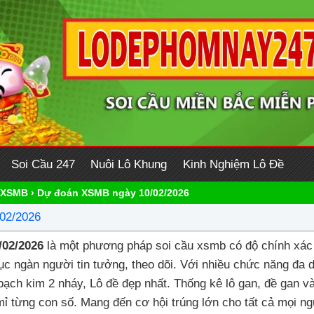
Soi Cầu 247
Nuôi Lô Khung
Kinh Nghiệm Lô Đề
 XSMB
›
Dự đoán XSMB ngày 10/02/2026
02/2026
02/2026
là một phương pháp soi cầu xsmb có độ chính xác v
c ngàn người tin tưởng, theo dõi. Với nhiều chức năng đa 
ạch kim 2 nháy, Lô đề đẹp nhất. Thống kê lô gan, đề gan và
mỉ từng con số. Mang đến cơ hội trúng lớn cho tất cả mọi n