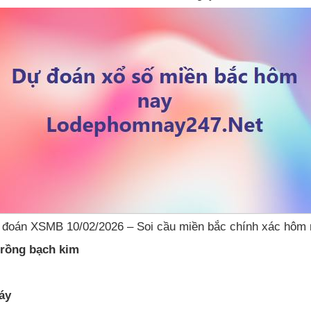
đoán XSMB 10/02/2026 – Soi cầu miền bắc chính xác hôm
 rồng bạch kim
áy