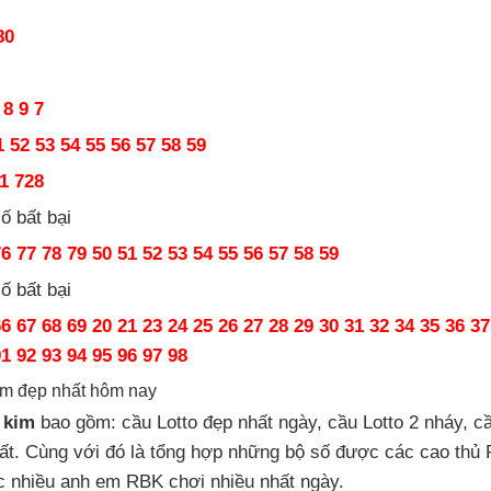
80
:
8 9 7
 52 53 54 55 56 57 58 59
1 728
ố bất bại
76 77 78 79 50 51 52 53 54 55 56 57 58 59
ố bất bại
66 67 68 69 20 21 23 24 25 26 27 28 29 30 31 32 34 35 36 37
91 92 93 94 95 96 97 98
im đẹp nhất hôm nay
 kim
bao gồm: cầu Lotto đẹp nhất ngày, cầu Lotto 2 nháy, cầ
ất. Cùng với đó là tổng hợp những bộ số được các cao thủ
c nhiều anh em RBK chơi nhiều nhất ngày.