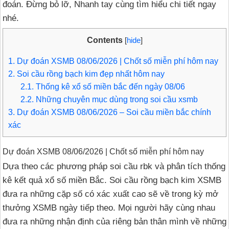
đoán. Đừng bỏ lỡ, Nhanh tay cùng tìm hiểu chi tiết ngay
nhé.
Contents
[
hide
]
1.
Dự đoán XSMB 08/06/2026 | Chốt số miễn phí hôm nay
2.
Soi cầu rồng bạch kim đẹp nhất hôm nay
2.1.
Thống kê xổ số miền bắc đến ngày 08/06
2.2.
Những chuyên mục dùng trong soi cầu xsmb
3.
Dự đoán XSMB 08/06/2026 – Soi cầu miền bắc chính
xác
Dự đoán XSMB 08/06/2026 | Chốt số miễn phí hôm nay
Dựa theo các phương pháp soi cầu rbk và phân tích thống
kê kết quả xổ số miền Bắc. Soi cầu rồng bạch kim XSMB
đưa ra những cặp số có xác xuất cao sẽ về trong kỳ mở
thưởng XSMB ngày tiếp theo. Mọi người hãy cùng nhau
đưa ra những nhận định của riêng bản thân mình về những