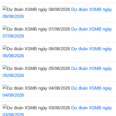
Dự đoán XSMB ngày
08/08/2026
Dự đoán XSMB ngày
07/08/2026
Dự đoán XSMB ngày
06/08/2026
Dự đoán XSMB ngày
05/08/2026
Dự đoán XSMB ngày
04/08/2026
Dự đoán XSMB ngày
03/08/2026