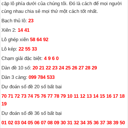
cặp lô phía dưới của chúng tôi. Đó là cách để mọi người
cùng nhau chia sẻ mọi thứ một cách tốt nhất.
Bạch thủ lô:
23
Xiên 2:
14 41
Lô ghép xiên
58 64 92
Lô kép:
22 55 33
Chạm giải đặc biệt:
4 9 6 0
Dàn đề 10 số:
20 21 22 23 24 25 26 27 28 29
Dàn 3 càng:
099 784 533
Dự đoán số đề 20 số bất bại
70 71 72 73 74 75 76 77 78 79 10 11 12 13 14 15 16 17 18
19
Dự đoán số đề 36 số bất bại
01 02 03 04 05 06 07 08 09 30 31 32 34 35 36 37 38 39 50