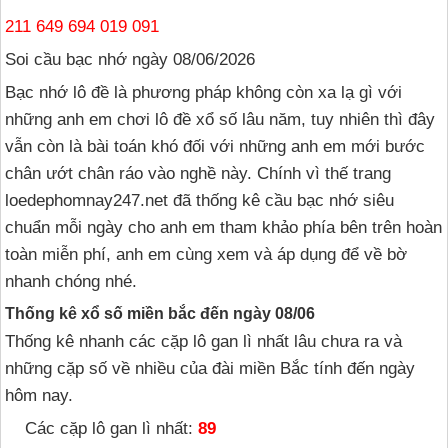
211 649 694 019 091
Soi cầu bạc nhớ ngày 08/06/2026
Bạc nhớ lô đề là phương pháp không còn xa lạ gì với
những anh em chơi lô đề xổ số lâu năm, tuy nhiên thì đây
vẫn còn là bài toán khó đối với những anh em mới bước
chân ướt chân ráo vào nghề này. Chính vì thế trang
loedephomnay247.net đã thống kê cầu bạc nhớ siêu
chuẩn mỗi ngày cho anh em tham khảo phía bên trên hoàn
toàn miễn phí, anh em cùng xem và áp dụng để về bờ
nhanh chóng nhé.
Thống kê xổ số miền bắc đến ngày 08/06
Thống kê nhanh các cặp lô gan lì nhất lâu chưa ra và
những cặp số về nhiều của đài miền Bắc tính đến ngày
hôm nay.
Các cặp lô gan lì nhất:
89