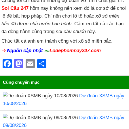
Chúng tôi chỉ đưa ra những dự đoán với tính chất giải trí.
Soi Cầu 247
hôm nay không nên xem đó là cơ sở để chơi
lô đề bất hợp pháp. Chỉ nên chơi lô tô hoặc
xổ số miền
bắc đã được nhà nước ban hành
. Cảm ơn tất cả các bạn
đã đồng hành cùng trang
soi cầu chuẩn
này.
Chúc tất cả anh em thành công với xổ số miền bắc.
⇒
Nguồn cập nhật
»»
Lodephomnay247.com
F
M
E
S
a
a
m
h
c
st
ail
ar
Cùng chuyên mục
e
o
e
Dự đoán XSMB ngày
b
d
10/08/2026
o
o
o
n
Dự đoán XSMB ngày
09/08/2026
k