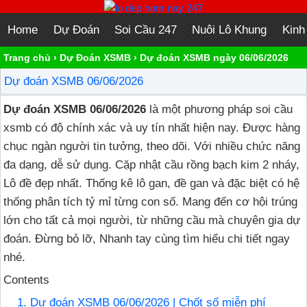
Home
Dự Đoán
Soi Cầu 247
Nuôi Lô Khung
Kinh
Trang chủ
›
Dự Đoán XSMB
›
Dự đoán XSMB ngày 06/06/2026
Dự đoán XSMB 06/06/2026
Dự đoán XSMB 06/06/2026
là một phương pháp soi cầu
xsmb có độ chính xác và uy tín nhất hiện nay. Được hàng
chục ngàn người tin tưởng, theo dõi. Với nhiều chức năng
đa dạng, dễ sử dụng. Cặp nhật cầu rồng bạch kim 2 nháy,
Lô đề đẹp nhất. Thống kê lô gan, đề gan và đặc biệt có hệ
thống phân tích tỷ mỉ từng con số. Mang đến cơ hội trúng
lớn cho tất cả mọi người, từ những cầu mà chuyên gia dự
đoán. Đừng bỏ lỡ, Nhanh tay cùng tìm hiểu chi tiết ngay
nhé.
Contents
1.
Dự đoán XSMB 06/06/2026 | Chốt số miễn phí