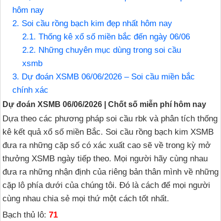
hôm nay
2.
Soi cầu rồng bạch kim đẹp nhất hôm nay
2.1.
Thống kê xổ số miền bắc đến ngày 06/06
2.2.
Những chuyên mục dùng trong soi cầu
xsmb
3.
Dự đoán XSMB 06/06/2026 – Soi cầu miền bắc
chính xác
Dự đoán XSMB 06/06/2026 | Chốt số miễn phí hôm nay
Dựa theo các phương pháp soi cầu rbk và phân tích thống
kê kết quả xổ số miền Bắc. Soi cầu rồng bạch kim XSMB
đưa ra những cặp số có xác xuất cao sẽ về trong kỳ mở
thưởng XSMB ngày tiếp theo. Mọi người hãy cùng nhau
đưa ra những nhận định của riêng bản thân mình về những
cặp lô phía dưới của chúng tôi. Đó là cách để mọi người
cùng nhau chia sẻ mọi thứ một cách tốt nhất.
Bạch thủ lô:
71