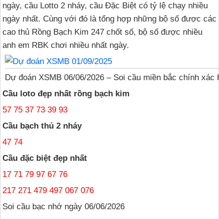
ngày, cầu Lotto 2 nháy, cầu Đặc Biệt có tỷ lệ chạy nhiều
ngày nhất. Cùng với đó là tổng hợp những bộ số được các
cao thủ Rồng Bạch Kim 247 chốt số, bộ số được nhiều
anh em RBK chơi nhiều nhất ngày.
Dự đoán XSMB 06/06/2026 – Soi cầu miền bắc chính xác
Cầu loto đẹp nhất rồng bạch kim
57 75 37 73 39 93
Cầu bạch thủ 2 nháy
47 74
Cầu đặc biệt đẹp nhất
17 71 79 97 67 76
217 271 479 497 067 076
Soi cầu bạc nhớ ngày 06/06/2026