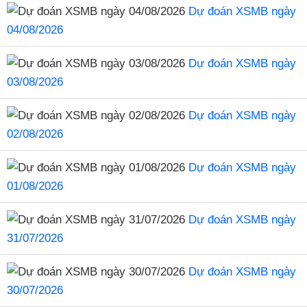
Dự đoán XSMB ngày
04/08/2026
Dự đoán XSMB ngày
03/08/2026
Dự đoán XSMB ngày
02/08/2026
Dự đoán XSMB ngày
01/08/2026
Dự đoán XSMB ngày
31/07/2026
Dự đoán XSMB ngày
30/07/2026