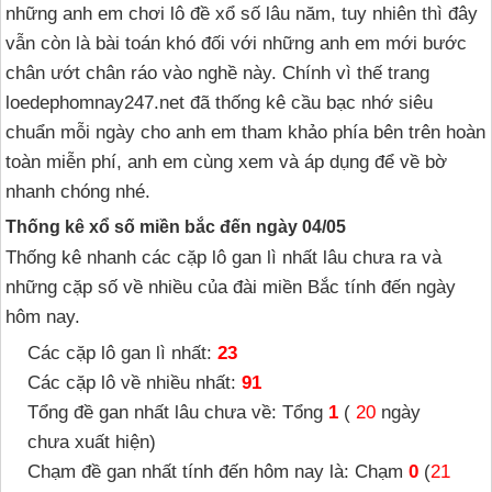
những anh em chơi lô đề xổ số lâu năm, tuy nhiên thì đây
vẫn còn là bài toán khó đối với những anh em mới bước
chân ướt chân ráo vào nghề này. Chính vì thế trang
loedephomnay247.net đã thống kê cầu bạc nhớ siêu
chuẩn mỗi ngày cho anh em tham khảo phía bên trên hoàn
toàn miễn phí, anh em cùng xem và áp dụng để về bờ
nhanh chóng nhé.
Thống kê xổ số miền bắc đến ngày 04/05
Thống kê nhanh các cặp lô gan lì nhất lâu chưa ra và
những cặp số về nhiều của đài miền Bắc tính đến ngày
hôm nay.
Các cặp lô gan lì nhất:
23
Các cặp lô về nhiều nhất:
91
Tổng đề gan nhất lâu chưa về: Tổng
1
(
20
ngày
chưa xuất hiện)
Chạm đề gan nhất tính đến hôm nay là: Chạm
0
(
21