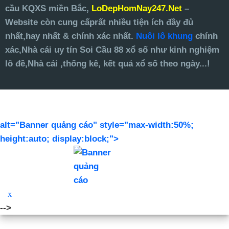
cầu KQXS miền Bắc,
LoDepHomNay247.Net
–
Website
còn cung cấprất nhiều tiện ích đầy đủ
nhất,hay nhất & chính xác nhất.
Nuôi lô khung
chính
xác,Nhà cái uy tín Soi Cầu 88 xổ số như kinh nghiệm
lô đề,Nhà cái ,thống kê, kết quả xổ số theo ngày...!
alt="Banner quảng cáo" style="max-width:50%;
height:auto; display:block;">
x
-->