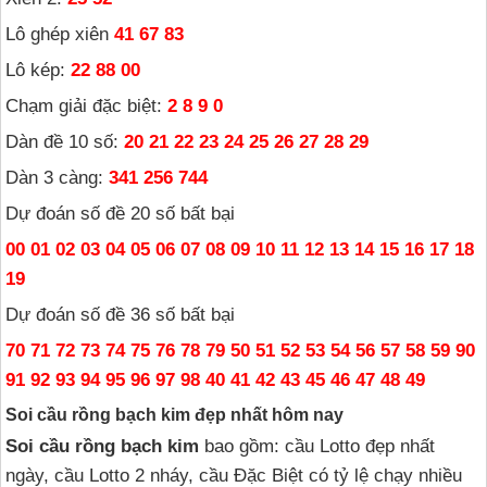
Lô ghép xiên
41 67 83
Lô kép:
22 88 00
Chạm giải đặc biệt:
2 8 9 0
Dàn đề 10 số:
20 21 22 23 24 25 26 27 28 29
Dàn 3 càng:
341 256 744
Dự đoán số đề 20 số bất bại
00 01 02 03 04 05 06 07 08 09 10 11 12 13 14 15 16 17 18
19
Dự đoán số đề 36 số bất bại
70 71 72 73 74 75 76 78 79 50 51 52 53 54 56 57 58 59 90
91 92 93 94 95 96 97 98 40 41 42 43 45 46 47 48 49
Soi cầu rồng bạch kim đẹp nhất hôm nay
Soi cầu rồng bạch kim
bao gồm: cầu Lotto đẹp nhất
ngày, cầu Lotto 2 nháy, cầu Đặc Biệt có tỷ lệ chạy nhiều