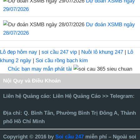
Dự đoán XSMB ngày
29/07/2026
Dự đoán XSMB ngày
28/07/2026
Lô đẹp hôm nay
|
soi cầu 247 vip
|
Nuôi lô khung 247
|
Lô
khung 2 ngày
|
Soi cầu rồng bạch kim
Chúc bạn may mắn phát tài
Nội Quy và Điều Khoản
Liên hệ Quảng cáo:
Liên Hệ Quảng Cáo >> Telegram:
Địa chỉ:
Q. Bình Tân, Phường Bình Trị Đông A, Thành
phố Hồ Chí Minh
Copyright © 2016 by
Soi cầu 247
miễn phí – Ngoài soi