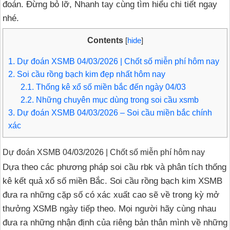
đoán. Đừng bỏ lỡ, Nhanh tay cùng tìm hiểu chi tiết ngay
nhé.
Contents
[
hide
]
1.
Dự đoán XSMB 04/03/2026 | Chốt số miễn phí hôm nay
2.
Soi cầu rồng bạch kim đẹp nhất hôm nay
2.1.
Thống kê xổ số miền bắc đến ngày 04/03
2.2.
Những chuyên mục dùng trong soi cầu xsmb
3.
Dự đoán XSMB 04/03/2026 – Soi cầu miền bắc chính
xác
Dự đoán XSMB 04/03/2026 | Chốt số miễn phí hôm nay
Dựa theo các phương pháp soi cầu rbk và phân tích thống
kê kết quả xổ số miền Bắc. Soi cầu rồng bạch kim XSMB
đưa ra những cặp số có xác xuất cao sẽ về trong kỳ mở
thưởng XSMB ngày tiếp theo. Mọi người hãy cùng nhau
đưa ra những nhận định của riêng bản thân mình về những