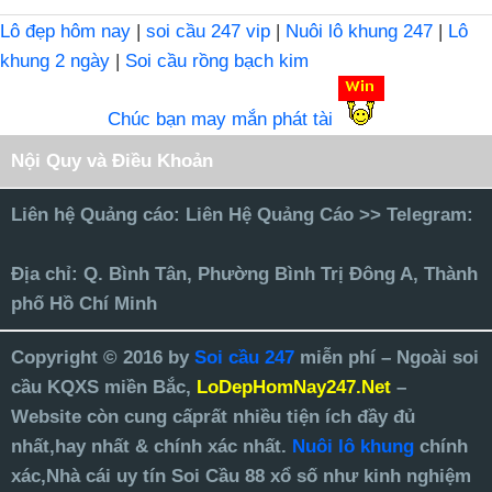
Lô đẹp hôm nay
|
soi cầu 247 vip
|
Nuôi lô khung 247
|
Lô
khung 2 ngày
|
Soi cầu rồng bạch kim
Chúc bạn may mắn phát tài
Nội Quy và Điều Khoản
Liên hệ Quảng cáo:
Liên Hệ Quảng Cáo >> Telegram:
Địa chỉ:
Q. Bình Tân, Phường Bình Trị Đông A, Thành
phố Hồ Chí Minh
Copyright © 2016 by
Soi cầu 247
miễn phí – Ngoài soi
cầu KQXS miền Bắc,
LoDepHomNay247.Net
–
Website
còn cung cấprất nhiều tiện ích đầy đủ
nhất,hay nhất & chính xác nhất.
Nuôi lô khung
chính
xác,Nhà cái uy tín Soi Cầu 88 xổ số như kinh nghiệm