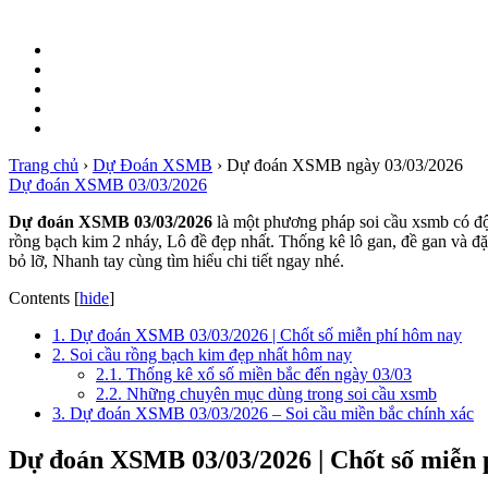
Trang chủ
›
Dự Đoán XSMB
›
Dự đoán XSMB ngày 03/03/2026
Dự đoán XSMB 03/03/2026
Dự đoán XSMB 03/03/2026
là một phương pháp soi cầu xsmb có độ 
rồng bạch kim 2 nháy, Lô đề đẹp nhất. Thống kê lô gan, đề gan và đặ
bỏ lỡ, Nhanh tay cùng tìm hiểu chi tiết ngay nhé.
Contents
[
hide
]
1.
Dự đoán XSMB 03/03/2026 | Chốt số miễn phí hôm nay
2.
Soi cầu rồng bạch kim đẹp nhất hôm nay
2.1.
Thống kê xổ số miền bắc đến ngày 03/03
2.2.
Những chuyên mục dùng trong soi cầu xsmb
3.
Dự đoán XSMB 03/03/2026 – Soi cầu miền bắc chính xác
Dự đoán XSMB 03/03/2026 | Chốt số miễn 