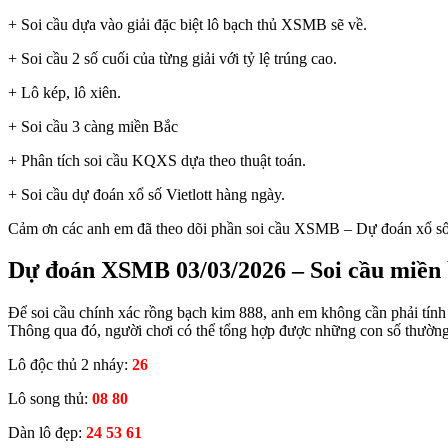
+ Soi cầu dựa vào giải đặc biệt lô bạch thủ XSMB sẽ về.
+ Soi cầu 2 số cuối của từng giải với tỷ lệ trúng cao.
+ Lô kép, lô xiên.
+ Soi cầu 3 càng miền Bắc
+ Phân tích soi cầu KQXS dựa theo thuật toán.
+ Soi cầu dự đoán xổ số Vietlott hàng ngày.
Cảm ơn các anh em đã theo dõi phần soi cầu XSMB – Dự đoán xổ số
Dự đoán XSMB 03/03/2026 – Soi cầu miền 
Để soi cầu chính xác rồng bạch kim 888, anh em không cần phải tính to
Thông qua đó, người chơi có thể tổng hợp được những con số thường 
Lô độc thủ 2 nháy:
26
Lô song thủ:
08 80
Dàn lô đẹp:
24 53 61