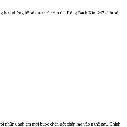
tổng hợp những bộ số được các cao thủ Rồng Bạch Kim 247 chốt số,
i với những anh em mới bước chân ướt chân ráo vào nghề này. Chính