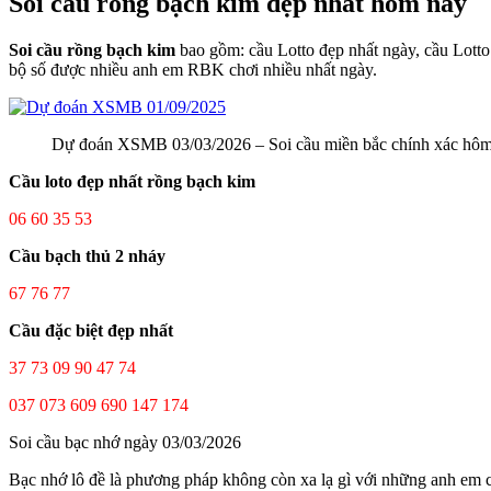
Soi cầu rồng bạch kim đẹp nhất hôm nay
Soi cầu rồng bạch kim
bao gồm: cầu Lotto đẹp nhất ngày, cầu Lotto
bộ số được nhiều anh em RBK chơi nhiều nhất ngày.
Dự đoán XSMB 03/03/2026 – Soi cầu miền bắc chính xác hô
Cầu loto đẹp nhất rồng bạch kim
06 60 35 53
Cầu bạch thủ 2 nháy
67 76 77
Cầu đặc biệt đẹp nhất
37 73 09 90 47 74
037 073 609 690 147 174
Soi cầu bạc nhớ ngày 03/03/2026
Bạc nhớ lô đề là phương pháp không còn xa lạ gì với những anh em ch