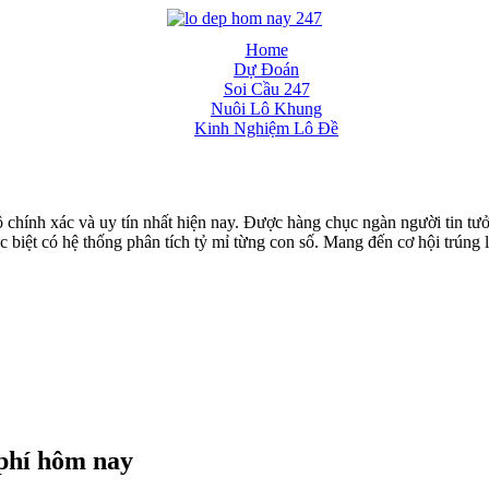
Home
Dự Đoán
Soi Cầu 247
Nuôi Lô Khung
Kinh Nghiệm Lô Đề
chính xác và uy tín nhất hiện nay. Được hàng chục ngàn người tin tưở
c biệt có hệ thống phân tích tỷ mỉ từng con số. Mang đến cơ hội trún
phí hôm nay