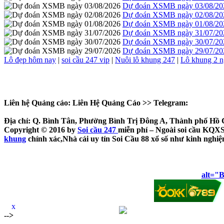
Dự đoán XSMB ngày 03/08/20
Dự đoán XSMB ngày 02/08/20
Dự đoán XSMB ngày 01/08/20
Dự đoán XSMB ngày 31/07/20
Dự đoán XSMB ngày 30/07/20
Dự đoán XSMB ngày 29/07/20
Lô đẹp hôm nay
|
soi cầu 247 vip
|
Nuôi lô khung 247
|
Lô khung 2 
Nội Quy và Điều Khoản
Liên hệ Quảng cáo:
Liên Hệ Quảng Cáo >> Telegram:
Địa chỉ:
Q. Bình Tân, Phường Bình Trị Đông A, Thành phố Hồ 
Copyright © 2016 by
Soi cầu 247
miễn phí – Ngoài soi cầu KQX
khung
chính xác,Nhà cái uy tín Soi Cầu 88 xổ số như kinh nghiệm 
alt="B
x
-->