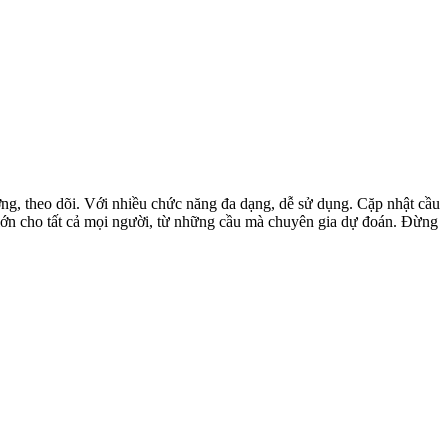
ng, theo dõi. Với nhiều chức năng đa dạng, dễ sử dụng. Cặp nhật cầu
g lớn cho tất cả mọi người, từ những cầu mà chuyên gia dự đoán. Đừng