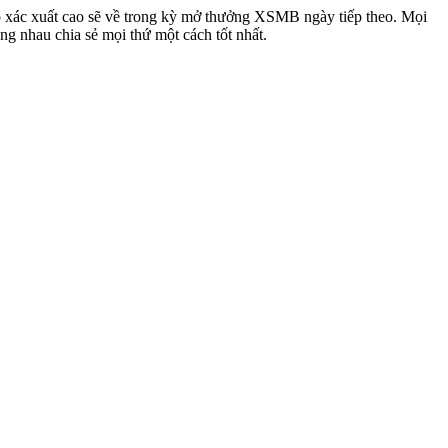
ó xác xuất cao sẽ về trong kỳ mở thưởng XSMB ngày tiếp theo. Mọi
g nhau chia sẻ mọi thứ một cách tốt nhất.