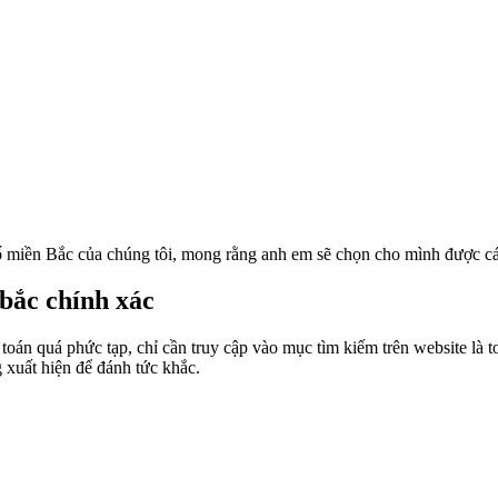
 miền Bắc của chúng tôi, mong rằng anh em sẽ chọn cho mình được cá
bắc chính xác
án quá phức tạp, chỉ cần truy cập vào mục tìm kiếm trên website là toà
xuất hiện để đánh tức khắc.