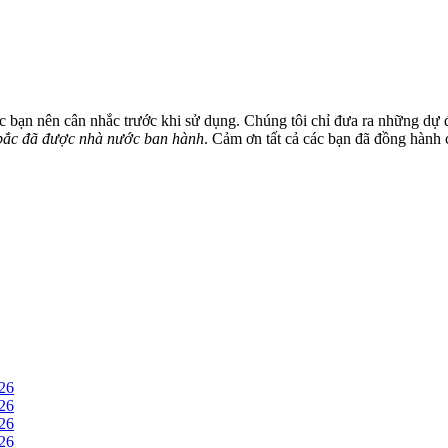
bạn nên cân nhắc trước khi sử dụng. Chúng tôi chỉ đưa ra những dự đoá
 bắc đã được nhà nước ban hành
. Cảm ơn tất cả các bạn đã đồng hành
26
26
26
26