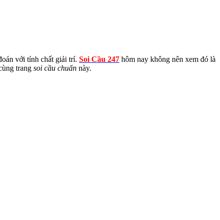
n với tính chất giải trí.
Soi Cầu 247
hôm nay không nên xem đó là
 cùng trang
soi cầu chuẩn
này.