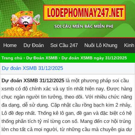
Home
Dự Đoán
Soi Cầu 247
Nuôi Lô Khung
Kinh
Trang chủ
›
Dự Đoán XSMB
›
Dự đoán XSMB ngày 31/12/2025
Dự đoán XSMB 31/12/2025
Dự đoán XSMB 31/12/2025
là một phương pháp soi cầu
xsmb có độ chính xác và uy tín nhất hiện nay. Được hàng
chục ngàn người tin tưởng, theo dõi. Với nhiều chức năng
đa dạng, dễ sử dụng. Cặp nhật cầu rồng bạch kim 2 nháy,
Lô đề đẹp nhất. Thống kê lô gan, đề gan và đặc biệt có hệ
thống phân tích tỷ mỉ từng con số. Mang đến cơ hội trúng
lớn cho tất cả mọi người, từ những cầu mà chuyên gia dự