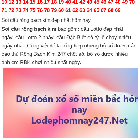
10 12 13 14 15 16 17 18 19 40 41 42 43 45 46 47 48 49 70
71 72 73 74 75 76 78 79 60 61 62 63 64 65 67 68 69
Soi cầu rồng bạch kim đẹp nhất hôm nay
Soi cầu rồng bạch kim
bao gồm: cầu Lotto đẹp nhất
ngày, cầu Lotto 2 nháy, cầu Đặc Biệt có tỷ lệ chạy nhiều
ngày nhất. Cùng với đó là tổng hợp những bộ số được các
cao thủ Rồng Bạch Kim 247 chốt số, bộ số được nhiều
anh em RBK chơi nhiều nhất ngày.