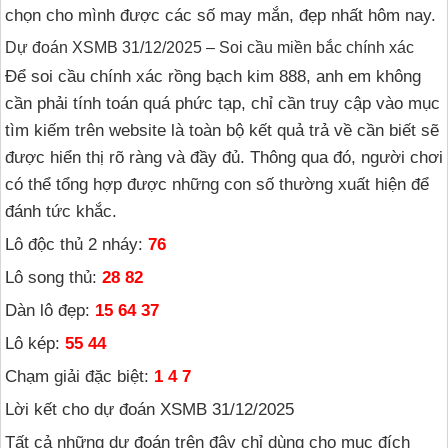
chọn cho mình được các số may mắn, đẹp nhất hôm nay.
Dự đoán XSMB 31/12/2025 – Soi cầu miền bắc chính xác
Để soi cầu chính xác rồng bạch kim 888, anh em không
cần phải tính toán quá phức tạp, chỉ cần truy cập vào mục
tìm kiếm trên website là toàn bộ kết quả trả về cần biết sẽ
được hiển thị rõ ràng và đầy đủ. Thông qua đó, người chơi
có thể tổng hợp được những con số thường xuất hiện để
đánh tức khắc.
Lô độc thủ 2 nháy:
76
Lô song thủ:
28 82
Dàn lô đẹp:
15 64 37
Lô kép:
55 44
Chạm giải đặc biệt:
1 4 7
Lời kết cho dự đoán XSMB 31/12/2025
Tất cả những dự đoán trên đây chỉ dùng cho mục đích