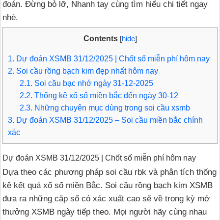
đoán. Đừng bỏ lỡ, Nhanh tay cùng tìm hiểu chi tiết ngay
nhé.
Contents
[
hide
]
1.
Dự đoán XSMB 31/12/2025 | Chốt số miễn phí hôm nay
2.
Soi cầu rồng bạch kim đẹp nhất hôm nay
2.1.
Soi cầu bạc nhớ ngày 31-12-2025
2.2.
Thống kê xổ số miền bắc đến ngày 30-12
2.3.
Những chuyên mục dùng trong soi cầu xsmb
3.
Dự đoán XSMB 31/12/2025 – Soi cầu miền bắc chính
xác
Dự đoán XSMB 31/12/2025 | Chốt số miễn phí hôm nay
Dựa theo các phương pháp soi cầu rbk và phân tích thống
kê kết quả xổ số miền Bắc. Soi cầu rồng bạch kim XSMB
đưa ra những cặp số có xác xuất cao sẽ về trong kỳ mở
thưởng XSMB ngày tiếp theo. Mọi người hãy cùng nhau