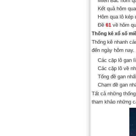
Miền Bắc hôm q
Kết quả hôm qua
Hôm qua lô kép 
Đề
61
về hôm qu
Thống kê xổ số mi
Thống kê nhanh các
đến ngày hôm nay.
Các cặp lô gan lì
Các cặp lô về nh
Tổng đề gan nhấ
Chạm đề gan nhấ
Tất cả những thống 
tham khảo những cặ