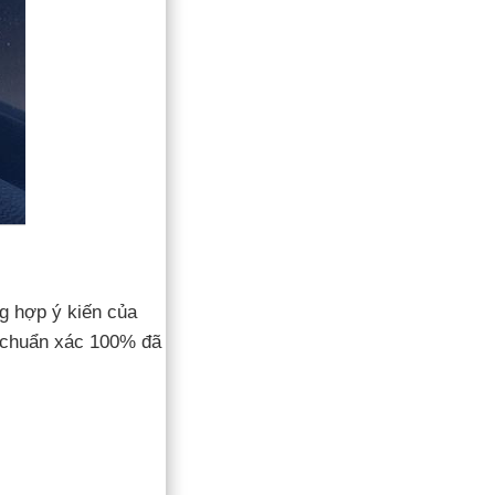
ng hợp ý kiến của
c chuẩn xác 100% đã