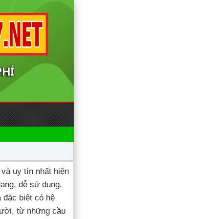
à uy tín nhất hiện
dạng, dễ sử dụng.
 đặc biệt có hệ
gười, từ những cầu