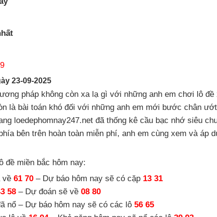
áy
nhất
99
gày 23-09-2025
hương pháp không còn xa lạ gì với những anh em chơi lô đề 
còn là bài toán khó đối với những anh em mới bước chân ướ
trang loedephomnay247.net đã thống kê cầu bạc nhớ siêu ch
hía bên trên hoàn toàn miễn phí, anh em cùng xem và áp 
ô đề miền bắc hôm nay:
a về
61 70
– Dự báo hôm nay sẽ có cặp
13 31
43 58
– Dự đoán sẽ về
08 80
ã nổ – Dự báo hôm nay sẽ có các lô
56 65