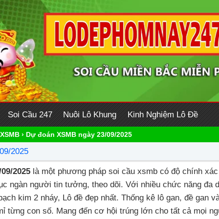
Soi Cầu 247
Nuôi Lô Khung
Kinh Nghiệm Lô Đề
 XSMB
›
Dự đoán XSMB ngày 23/09/2025
09/2025
09/2025
là một phương pháp soi cầu xsmb có độ chính xác v
c ngàn người tin tưởng, theo dõi. Với nhiều chức năng đa 
ạch kim 2 nháy, Lô đề đẹp nhất. Thống kê lô gan, đề gan và
mỉ từng con số. Mang đến cơ hội trúng lớn cho tất cả mọi n