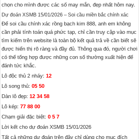
chọn cho mình được các số may mắn, đẹp nhất hôm nay.
Dự đoán XSMB 15/01/2026 – Soi cầu miền bắc chính xác
Để soi cầu chính xác rồng bạch kim 888, anh em không
cần phải tính toán quá phức tạp, chỉ cần truy cập vào mục
tìm kiếm trên website là toàn bộ kết quả trả về cần biết sẽ
được hiển thị rõ ràng và đầy đủ. Thông qua đó, người chơi
có thể tổng hợp được những con số thường xuất hiện để
đánh tức khắc.
Lô độc thủ 2 nháy:
12
Lô song thủ:
05 50
Dàn lô đẹp:
12 34 58
Lô kép:
77 88 00
Chạm giải đặc biệt:
0 5 7
Lời kết cho dự đoán XSMB 15/01/2026
Tất cả những dự đoán trên đây chỉ dùng cho mục đích