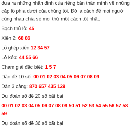
đưa ra những nhận định của riêng bản thân mình về những
cặp lô phía dưới của chúng tôi. Đó là cách để mọi người
cùng nhau chia sẻ mọi thứ một cách tốt nhất.
Bạch thủ lô:
45
Xiên 2:
68 86
Lô ghép xiên
12 34 57
Lô kép:
44 55 66
Chạm giải đặc biệt:
1 5 7
Dàn đề 10 số:
00 01 02 03 04 05 06 07 08 09
Dàn 3 càng:
870 657 435 129
Dự đoán số đề 20 số bất bại
00 01 02 03 04 05 06 07 08 09 50 51 52 53 54 55 56 57 58
59
Dự đoán số đề 36 số bất bại