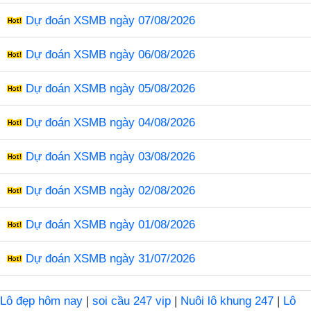
o
n
Dự đoán XSMB ngày 07/08/2026
k
Dự đoán XSMB ngày 06/08/2026
Dự đoán XSMB ngày 05/08/2026
Dự đoán XSMB ngày 04/08/2026
Dự đoán XSMB ngày 03/08/2026
Dự đoán XSMB ngày 02/08/2026
Dự đoán XSMB ngày 01/08/2026
Dự đoán XSMB ngày 31/07/2026
Lô đẹp hôm nay
|
soi cầu 247 vip
|
Nuôi lô khung 247
|
Lô