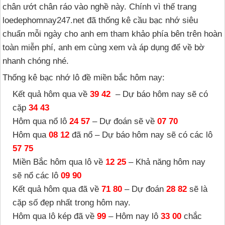
chân ướt chân ráo vào nghề này. Chính vì thế trang
loedephomnay247.net đã thống kê cầu bạc nhớ siêu
chuẩn mỗi ngày cho anh em tham khảo phía bên trên hoàn
toàn miễn phí, anh em cùng xem và áp dụng để về bờ
nhanh chóng nhé.
Thống kê bạc nhớ lô đề miền bắc hôm nay:
Kết quả hôm qua về
39 42
– Dự báo hôm nay sẽ có
cặp
34 43
Hôm qua nổ lô
24 57
– Dự đoán sẽ về
07 70
Hôm qua
08 12
đã nổ – Dự báo hôm nay sẽ có các lô
57 75
Miền Bắc hôm qua lô về
12 25
– Khả năng hôm nay
sẽ nổ các lô
09 90
Kết quả hôm qua đã về
71 80
– Dự đoán
28 82
sẽ là
cặp số đẹp nhất trong hôm nay.
Hôm qua lô kép đã về
99
– Hôm nay lô
33 00
chắc