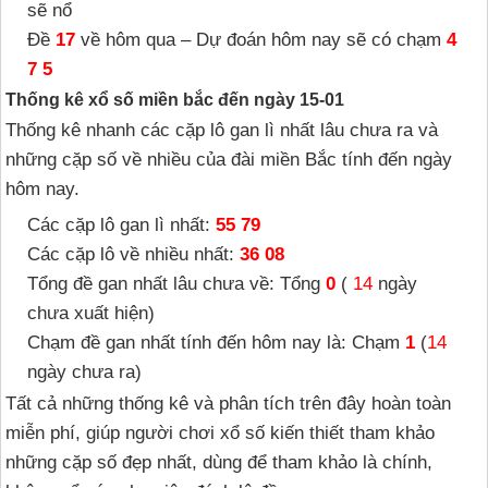
sẽ nổ
Đề
17
về hôm qua – Dự đoán hôm nay sẽ có chạm
4
7 5
Thống kê xổ số miền bắc đến ngày 15-01
Thống kê nhanh các cặp lô gan lì nhất lâu chưa ra và
những cặp số về nhiều của đài miền Bắc tính đến ngày
hôm nay.
Các cặp lô gan lì nhất:
55 79
Các cặp lô về nhiều nhất:
36 08
Tổng đề gan nhất lâu chưa về: Tổng
0
(
14
ngày
chưa xuất hiện)
Chạm đề gan nhất tính đến hôm nay là: Chạm
1
(
14
ngày chưa ra)
Tất cả những thống kê và phân tích trên đây hoàn toàn
miễn phí, giúp người chơi xổ số kiến thiết tham khảo
những cặp số đẹp nhất, dùng để tham khảo là chính,