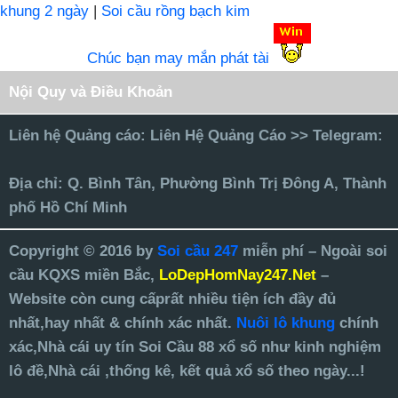
khung 2 ngày
|
Soi cầu rồng bạch kim
Chúc bạn may mắn phát tài
Nội Quy và Điều Khoản
Liên hệ Quảng cáo:
Liên Hệ Quảng Cáo >> Telegram:
Địa chỉ:
Q. Bình Tân, Phường Bình Trị Đông A, Thành
phố Hồ Chí Minh
Copyright © 2016 by
Soi cầu 247
miễn phí – Ngoài soi
cầu KQXS miền Bắc,
LoDepHomNay247.Net
–
Website
còn cung cấprất nhiều tiện ích đầy đủ
nhất,hay nhất & chính xác nhất.
Nuôi lô khung
chính
xác,Nhà cái uy tín Soi Cầu 88 xổ số như kinh nghiệm
lô đề,Nhà cái ,thống kê, kết quả xổ số theo ngày...!