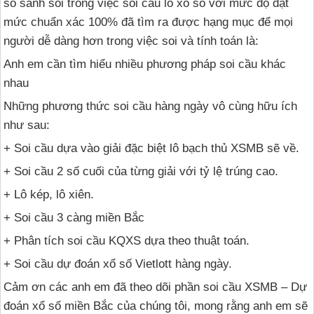
số sành sỏi trong việc soi cầu lô xổ số với mức độ đạt
mức chuẩn xác 100% đã tìm ra được hạng mục để mọi
người dễ dàng hơn trong việc soi và tính toán là:
Anh em cần tìm hiểu nhiều phương pháp soi cầu khác
nhau
Những phương thức soi cầu hàng ngày vô cùng hữu ích
như sau:
+ Soi cầu dựa vào giải đặc biệt lô bạch thủ XSMB sẽ về.
+ Soi cầu 2 số cuối của từng giải với tỷ lệ trúng cao.
+ Lô kép, lô xiên.
+ Soi cầu 3 càng miền Bắc
+ Phân tích soi cầu KQXS dựa theo thuật toán.
+ Soi cầu dự đoán xổ số Vietlott hàng ngày.
Cảm ơn các anh em đã theo dõi phần soi cầu XSMB – Dự
đoán xổ số miền Bắc của chúng tôi, mong rằng anh em sẽ