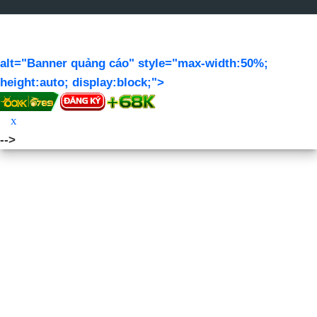
alt="Banner quảng cáo" style="max-width:50%;
height:auto; display:block;">
x
-->