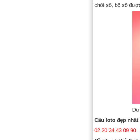
chốt số, bộ số đượ
Dự 
Cầu loto đẹp nhất
02 20 34 43 09 90