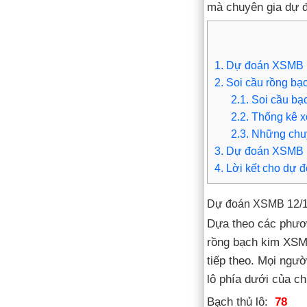
mà chuyên gia dự đ
1.
Dự đoán XSMB 12
2.
Soi cầu rồng bạ
2.1.
Soi cầu bạ
2.2.
Thống kê x
2.3.
Những chuy
3.
Dự đoán XSMB 12
4.
Lời kết cho dự 
Dự đoán XSMB 12/10
Dựa theo các phươn
rồng bạch kim XSM
tiếp theo. Mọi ngư
lô phía dưới của ch
Bạch thủ lô:
78