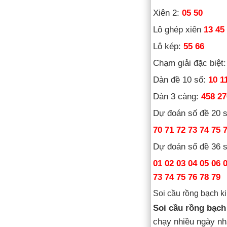
Xiên 2:
05 50
Lô ghép xiên
13 45
Lô kép:
55 66
Chạm giải đặc biệt:
Dàn đề 10 số:
10 1
Dàn 3 càng:
458 27
Dự đoán số đề 20 s
70 71 72 73 74 75 
Dự đoán số đề 36 s
01 02 03 04 05 06 0
73 74 75 76 78 79
Soi cầu rồng bạch k
Soi cầu rồng bạch
chạy nhiều ngày nh