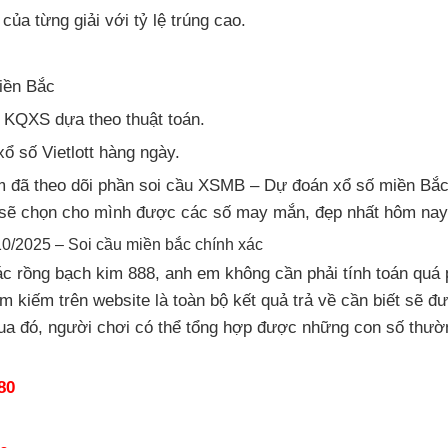
của từng giải với tỷ lệ trúng cao.
iền Bắc
u KQXS dựa theo thuật toán.
ổ số Vietlott hàng ngày.
đã theo dõi phần soi cầu XSMB – Dự đoán xổ số miền Bắc 
sẽ chọn cho mình được các số may mắn, đẹp nhất hôm nay
/2025 – Soi cầu miền bắc chính xác
ác rồng bạch kim 888, anh em không cần phải tính toán quá 
m kiếm trên website là toàn bộ kết quả trả về cần biết sẽ đư
ua đó, người chơi có thể tổng hợp được những con số thườ
80