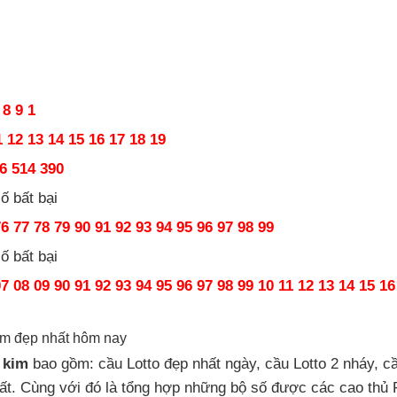
8 9 1
1 12 13 14 15 16 17 18 19
6 514 390
ố bất bại
76 77 78 79 90 91 92 93 94 95 96 97 98 99
ố bất bại
7 08 09 90 91 92 93 94 95 96 97 98 99 10 11 12 13 14 15 16
im đẹp nhất hôm nay
 kim
bao gồm: cầu Lotto đẹp nhất ngày, cầu Lotto 2 nháy, cầ
ất. Cùng với đó là tổng hợp những bộ số được các cao thủ