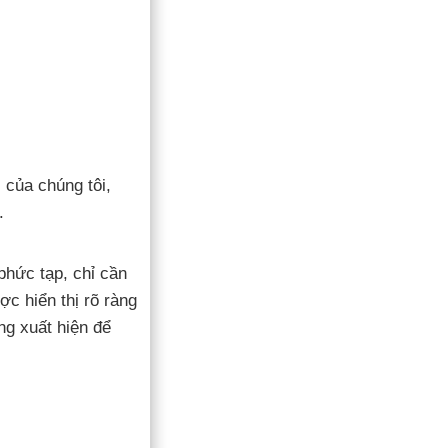
của chúng tôi,
.
phức tạp, chỉ cần
ợc hiển thị rõ ràng
ng xuất hiện để