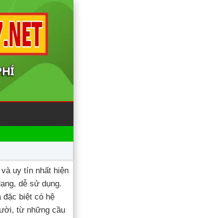
à uy tín nhất hiện
dạng, dễ sử dụng.
 đặc biệt có hệ
gười, từ những cầu