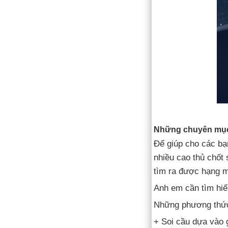
Những chuyên mục
Để giúp cho các bạ
nhiều cao thủ chốt
tìm ra được hạng mụ
Anh em cần tìm hiể
Những phương thức
+ Soi cầu dựa vào g