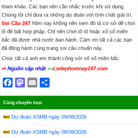
tham khảo. Các bạn nên cân nhắc trước khi sử dụng.
Chúng tôi chỉ đưa ra những dự đoán với tính chất giải trí.
Soi Cầu 247
hôm nay không nên xem đó là cơ sở để chơi
lô đề bất hợp pháp. Chỉ nên chơi lô tô hoặc
xổ số miền
bắc đã được nhà nước ban hành
. Cảm ơn tất cả các bạn
đã đồng hành cùng trang
soi cầu chuẩn
này.
Chúc tất cả anh em thành công với xổ số miền bắc.
⇒
Nguồn cập nhật
»»
Lodephomnay247.com
F
M
E
S
a
a
m
h
c
st
ail
ar
Cùng chuyên mục
e
o
e
Dự đoán XSMB ngày 09/08/2026
b
d
o
o
Dự đoán XSMB ngày 08/08/2026