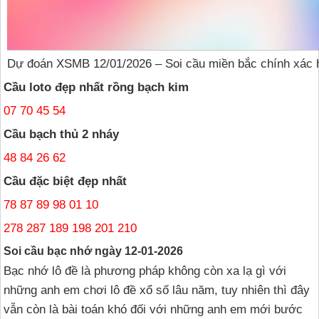
Dự đoán XSMB 12/01/2026 – Soi cầu miền bắc chính xác
Cầu loto đẹp nhất rồng bạch kim
07 70 45 54
Cầu bạch thủ 2 nháy
48 84 26 62
Cầu đặc biệt đẹp nhất
78 87 89 98 01 10
278 287 189 198 201 210
Soi cầu bạc nhớ ngày 12-01-2026
Bạc nhớ lô đề là phương pháp không còn xa lạ gì với
những anh em chơi lô đề xổ số lâu năm, tuy nhiên thì đây
vẫn còn là bài toán khó đối với những anh em mới bước