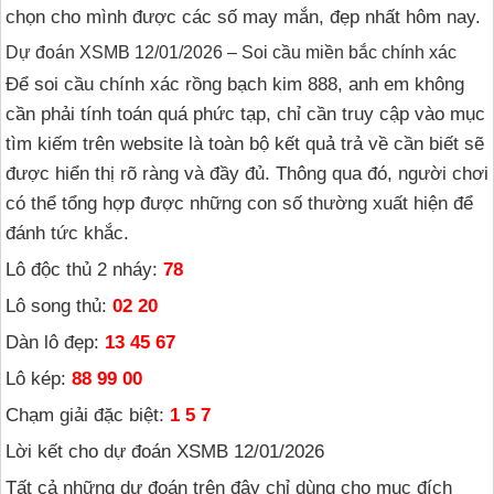
chọn cho mình được các số may mắn, đẹp nhất hôm nay.
Dự đoán XSMB 12/01/2026 – Soi cầu miền bắc chính xác
Để soi cầu chính xác rồng bạch kim 888, anh em không
cần phải tính toán quá phức tạp, chỉ cần truy cập vào mục
tìm kiếm trên website là toàn bộ kết quả trả về cần biết sẽ
được hiển thị rõ ràng và đầy đủ. Thông qua đó, người chơi
có thể tổng hợp được những con số thường xuất hiện để
đánh tức khắc.
Lô độc thủ 2 nháy:
78
Lô song thủ:
02 20
Dàn lô đẹp:
13 45 67
Lô kép:
88 99 00
Chạm giải đặc biệt:
1 5 7
Lời kết cho dự đoán XSMB 12/01/2026
Tất cả những dự đoán trên đây chỉ dùng cho mục đích