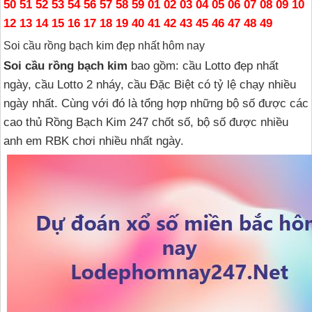
50 51 52 53 54 56 57 58 59 01 02 03 04 05 06 07 08 09 10
12 13 14 15 16 17 18 19 40 41 42 43 45 46 47 48 49
Soi cầu rồng bạch kim đẹp nhất hôm nay
Soi cầu rồng bạch kim
bao gồm: cầu Lotto đẹp nhất
ngày, cầu Lotto 2 nháy, cầu Đặc Biệt có tỷ lệ chạy nhiều
ngày nhất. Cùng với đó là tổng hợp những bộ số được các
cao thủ Rồng Bạch Kim 247 chốt số, bộ số được nhiều
anh em RBK chơi nhiều nhất ngày.