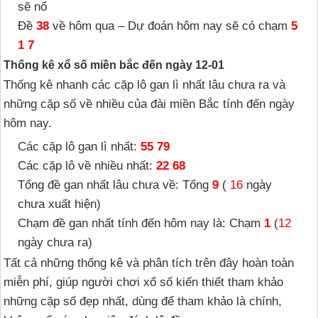
sẽ nổ
Đề
38
về hôm qua – Dự đoán hôm nay sẽ có chạm
5
1 7
Thống kê xổ số miền bắc đến ngày 12-01
Thống kê nhanh các cặp lô gan lì nhất lâu chưa ra và
những cặp số về nhiều của đài miền Bắc tính đến ngày
hôm nay.
Các cặp lô gan lì nhất:
55 79
Các cặp lô về nhiều nhất:
22 68
Tổng đề gan nhất lâu chưa về: Tổng
9
(
16
ngày
chưa xuất hiện)
Chạm đề gan nhất tính đến hôm nay là: Chạm
1
(
12
ngày chưa ra)
Tất cả những thống kê và phân tích trên đây hoàn toàn
miễn phí, giúp người chơi xổ số kiến thiết tham khảo
những cặp số đẹp nhất, dùng để tham khảo là chính,