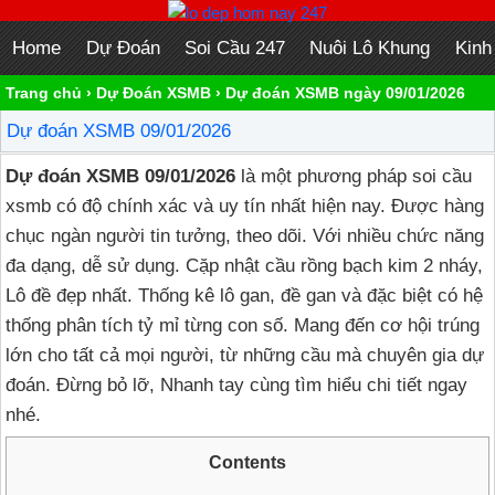
Home
Dự Đoán
Soi Cầu 247
Nuôi Lô Khung
Kinh
Trang chủ
›
Dự Đoán XSMB
›
Dự đoán XSMB ngày 09/01/2026
Dự đoán XSMB 09/01/2026
Dự đoán XSMB 09/01/2026
là một phương pháp soi cầu
xsmb có độ chính xác và uy tín nhất hiện nay. Được hàng
chục ngàn người tin tưởng, theo dõi. Với nhiều chức năng
đa dạng, dễ sử dụng. Cặp nhật cầu rồng bạch kim 2 nháy,
Lô đề đẹp nhất. Thống kê lô gan, đề gan và đặc biệt có hệ
thống phân tích tỷ mỉ từng con số. Mang đến cơ hội trúng
lớn cho tất cả mọi người, từ những cầu mà chuyên gia dự
đoán. Đừng bỏ lỡ, Nhanh tay cùng tìm hiểu chi tiết ngay
nhé.
Contents