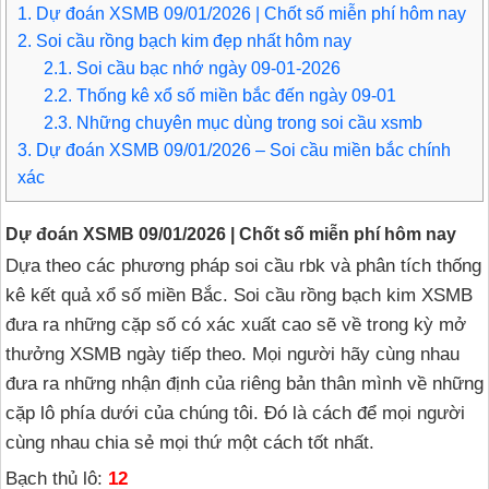
1.
Dự đoán XSMB 09/01/2026 | Chốt số miễn phí hôm nay
2.
Soi cầu rồng bạch kim đẹp nhất hôm nay
2.1.
Soi cầu bạc nhớ ngày 09-01-2026
2.2.
Thống kê xổ số miền bắc đến ngày 09-01
2.3.
Những chuyên mục dùng trong soi cầu xsmb
3.
Dự đoán XSMB 09/01/2026 – Soi cầu miền bắc chính
xác
Dự đoán XSMB 09/01/2026 | Chốt số miễn phí hôm nay
Dựa theo các phương pháp soi cầu rbk và phân tích thống
kê kết quả xổ số miền Bắc. Soi cầu rồng bạch kim XSMB
đưa ra những cặp số có xác xuất cao sẽ về trong kỳ mở
thưởng XSMB ngày tiếp theo. Mọi người hãy cùng nhau
đưa ra những nhận định của riêng bản thân mình về những
cặp lô phía dưới của chúng tôi. Đó là cách để mọi người
cùng nhau chia sẻ mọi thứ một cách tốt nhất.
Bạch thủ lô:
12