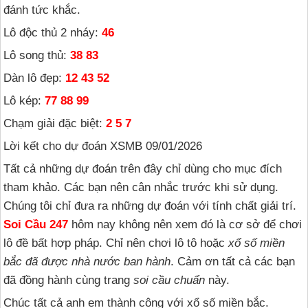
đánh tức khắc.
Lô độc thủ 2 nháy:
46
Lô song thủ:
38 83
Dàn lô đẹp:
12 43 52
Lô kép:
77 88 99
Chạm giải đặc biệt:
2 5 7
Lời kết cho dự đoán XSMB 09/01/2026
Tất cả những dự đoán trên đây chỉ dùng cho mục đích
tham khảo. Các bạn nên cân nhắc trước khi sử dụng.
Chúng tôi chỉ đưa ra những dự đoán với tính chất giải trí.
Soi Cầu 247
hôm nay không nên xem đó là cơ sở để chơi
lô đề bất hợp pháp. Chỉ nên chơi lô tô hoặc
xổ số miền
bắc đã được nhà nước ban hành
. Cảm ơn tất cả các bạn
đã đồng hành cùng trang
soi cầu chuẩn
này.
Chúc tất cả anh em thành công với xổ số miền bắc.