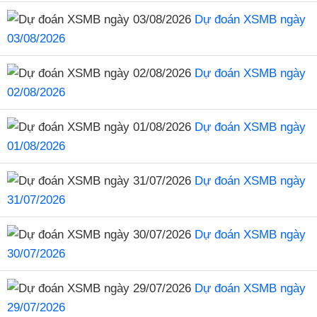
Dự đoán XSMB ngày
03/08/2026
Dự đoán XSMB ngày
02/08/2026
Dự đoán XSMB ngày
01/08/2026
Dự đoán XSMB ngày
31/07/2026
Dự đoán XSMB ngày
30/07/2026
Dự đoán XSMB ngày
29/07/2026