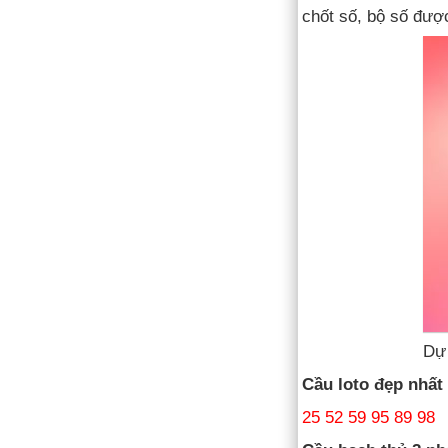
chốt số, bộ số đượ
Dự 
Cầu loto đẹp nhất
25 52 59 95 89 98