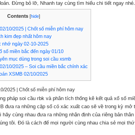
oán. Đừng bỏ lỡ, Nhanh tay cùng tìm hiểu chi tiết ngay nhé.
Contents
[
hide
]
/10/2025 | Chốt số miễn phí hôm nay
ch kim đẹp nhất hôm nay
c nhớ ngày 02-10-2025
ổ số miền bắc đến ngày 01/10
ên mục dùng trong soi cầu xsmb
/10/2025 – Soi cầu miền bắc chính xác
đoán XSMB 02/10/2025
/2025 | Chốt số miễn phí hôm nay
g pháp soi cầu rbk và phân tích thống kê kết quả xổ số mi
B đưa ra những cặp số có xác xuất cao sẽ về trong kỳ m
ời hãy cùng nhau đưa ra những nhận định của riêng bản thâ
úng tôi. Đó là cách để mọi người cùng nhau chia sẻ mọi thứ