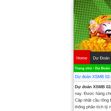
Home
Dự Đoán
Trang chủ
›
Dự Đoán
Dự đoán XSMB 02-
Dự đoán XSMB 02/
nay. Được hàng chụ
Cặp nhật cầu rồng b
thống phân tích tỷ 