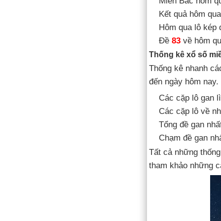
Miền Bắc hôm q
Kết quả hôm qua
Hôm qua lô kép 
Đề
83
về hôm qu
Thống kê xổ số mi
Thống kê nhanh các
đến ngày hôm nay.
Các cặp lô gan lì
Các cặp lô về nh
Tổng đề gan nhấ
Chạm đề gan nhấ
Tất cả những thống 
tham khảo những cặ