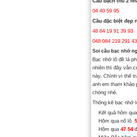
Cầu bạch thủ 2 nh
04 40 59 95
Cầu đặc biệt đẹp 
48 84 19 91 39 93
048 084 219 291 4
Soi cầu bạc nhớ n
Bạc nhớ lô đề là p
nhiên thì đây vẫn 
này. Chính vì thế 
anh em tham khảo p
chóng nhé.
Thống kê bạc nhớ l
Kết quả hôm qu
Hôm qua nổ lô
Hôm qua
47 54