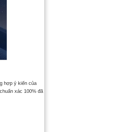
ng hợp ý kiến của
c chuẩn xác 100% đã