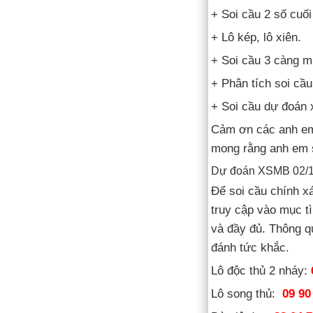
+ Soi cầu 2 số cuối 
+ Lô kép, lô xiên.
+ Soi cầu 3 càng m
+ Phân tích soi cầ
+ Soi cầu dự đoán x
Cảm ơn các anh em 
mong rằng anh em 
Dự đoán XSMB 02/10
Để soi cầu chính x
truy cập vào mục tì
và đầy đủ. Thông q
đánh tức khắc.
Lô độc thủ 2 nháy:
Lô song thủ:
09 90