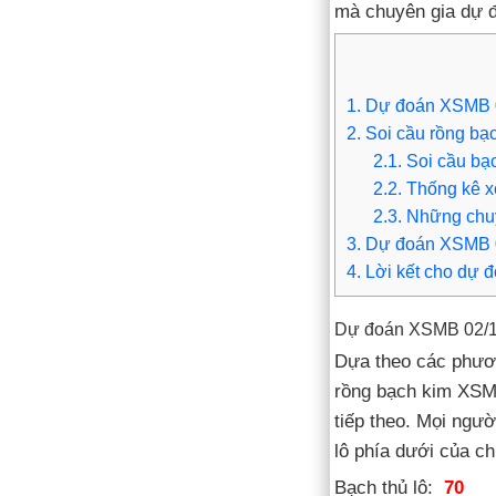
mà chuyên gia dự đ
1.
Dự đoán XSMB 02
2.
Soi cầu rồng bạ
2.1.
Soi cầu bạ
2.2.
Thống kê x
2.3.
Những chuy
3.
Dự đoán XSMB 02
4.
Lời kết cho dự 
Dự đoán XSMB 02/10
Dựa theo các phươn
rồng bạch kim XSM
tiếp theo. Mọi ngư
lô phía dưới của ch
Bạch thủ lô:
70