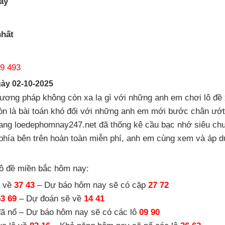
áy
nhất
39 493
gày 02-10-2025
hương pháp không còn xa lạ gì với những anh em chơi lô đề 
còn là bài toán khó đối với những anh em mới bước chân ướ
trang loedephomnay247.net đã thống kê cầu bạc nhớ siêu ch
hía bên trên hoàn toàn miễn phí, anh em cùng xem và áp 
ô đề miền bắc hôm nay:
a về
37 43
– Dự báo hôm nay sẽ có cặp
27 72
53 69
– Dự đoán sẽ về
14 41
đã nổ – Dự báo hôm nay sẽ có các lô
09 90