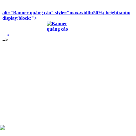
alt="Banner quảng cáo" style="max-width:50%; height:auto;
display:block;">
x
-->