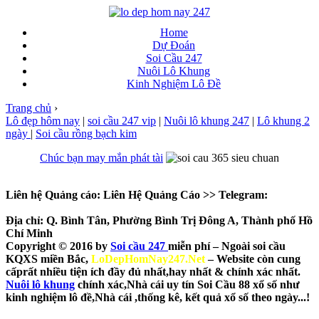
Home
Dự Đoán
Soi Cầu 247
Nuôi Lô Khung
Kinh Nghiệm Lô Đề
Trang chủ
›
Lô đẹp hôm nay
|
soi cầu 247 vip
|
Nuôi lô khung 247
|
Lô khung 2
ngày
|
Soi cầu rồng bạch kim
Chúc bạn may mắn phát tài
Nội Quy và Điều Khoản
Liên hệ Quảng cáo:
Liên Hệ Quảng Cáo >> Telegram:
Địa chỉ:
Q. Bình Tân, Phường Bình Trị Đông A, Thành phố Hồ
Chí Minh
Copyright © 2016 by
Soi cầu 247
miễn phí – Ngoài soi cầu
KQXS miền Bắc,
LoDepHomNay247.Net
–
Website
còn cung
cấprất nhiều tiện ích đầy đủ nhất,hay nhất & chính xác nhất.
Nuôi lô khung
chính xác,Nhà cái uy tín Soi Cầu 88 xổ số như
kinh nghiệm lô đề,Nhà cái ,thống kê, kết quả xổ số theo ngày...!